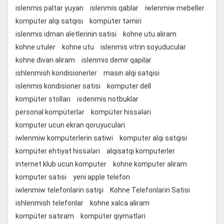
islenmis paltar yuyan
islenmis qablar
iwlenmiw mebeller
kompüter alqı satqısı
kompüter təmiri
islenmis idman aletlerinin satisi
kohne utu aliram
kohne utuler
kohne utu
islenmis vitrin soyuducular
kohne divan aliram
islenmis demir qapilar
ishlenmish kondisionerler
masin alqi satqisi
islenmis kondisioner satisi
komputer dell
kompüter stolları
isdenmis notbuklar
personal kompüterlər
kompüter hissələri
komputer ucun ekran qoruyuculari
iwlenmiw komputerlerin satiwi
komputer alqi satqisi
kompüter ehtiyat hissələri
alqisatqi komputerler
internet klub ucun komputer
kohne komputer aliram
komputer satisi
yeni apple telefon
iwlenmiw telefonlarin satişi
Kohne Telefonlarin Satisi
ishlenmish telefonlar
kohne xalca aliram
kompüter satıram
kompüter qiymətləri