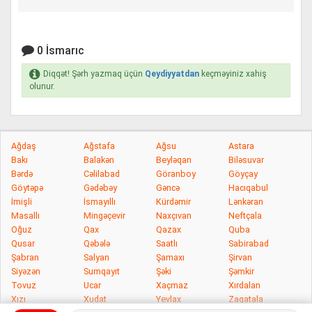
0 İsmarıc
Diqqət! Şərh yazmaq üçün
Qeydiyyatdan
keçməyiniz xahiş
olunur.
Ağdaş
Ağstafa
Ağsu
Astara
Bakı
Balakən
Beyləqan
Biləsuvar
Bərdə
Cəlilabad
Göranboy
Göyçay
Göytəpə
Gədəbəy
Gəncə
Hacıqabul
İmişli
İsmayıllı
Kürdəmir
Lənkəran
Masallı
Mingəçevir
Naxçıvan
Neftçala
Oğuz
Qax
Qazax
Quba
Qusar
Qəbələ
Saatlı
Sabirabad
Şabran
Salyan
Şamaxı
Şirvan
Siyəzən
Sumqayıt
Şəki
Şəmkir
Tovuz
Ucar
Xaçmaz
Xırdalan
Xızı
Xudat
Yevlax
Zaqatala