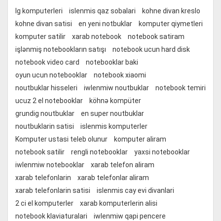
lg komputerleri
islenmis qaz sobalari
kohne divan kreslo
kohne divan satisi
en yeni notbuklar
komputer qiymetleri
komputer satilir
xarab notebook
notebook satiram
işlənmiş notebookların satışı
notebook ucun hard disk
notebook video card
notebooklar baki
oyun ucun notebooklar
notebook xiaomi
noutbuklar hisseleri
iwlenmiw noutbuklar
notebook temiri
ucuz 2 el notebooklar
köhnə kompüter
grundig noutbuklar
en super noutbuklar
noutbuklarin satisi
islenmis komputerler
Komputer ustasi teleb olunur
komputer aliram
notebook satilir
rengli notebooklar
yaxsi notebooklar
iwlenmiw notebooklar
xarab telefon aliram
xarab telefonlarin
xarab telefonlar aliram
xarab telefonlarin satisi
islenmis cay evi divanlari
2 ci el komputerler
xarab komputerlerin alisi
notebook klaviaturalari
iwlenmiw qapi pencere