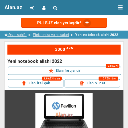
Alan.az
PULSUZ elan yerləşdir!
Əsas səhifə
Elektronika və hissələri
Yeni notebook alishi 2022
AZN
3000
yeni notebook alishi 2022
2.0 AZN
✯
Elanı fərqləndir
1.0 AZN-dən
1.0 AZN-dən
⇮
♕
Elanı irəli çək
Elanı VIP et