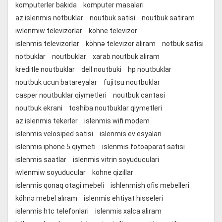
komputerler bakida
komputer masalari
az islenmis notbuklar
noutbuk satisi
noutbuk satiram
iwlenmiw televizorlar
kohne televizor
islenmis televizorlar
köhnə televizor aliram
notbuk satisi
notbuklar
noutbuklar
xarab noutbuk aliram
kreditle noutbuklar
dell noutbuki
hp noutbuklar
noutbuk ucun batareyalar
fujitsu noutbuklar
casper noutbuklar qiymetleri
noutbuk cantasi
noutbuk ekrani
toshiba noutbuklar qiymetleri
az islenmis tekerler
islenmis wifi modem
islenmis velosiped satisi
islenmis ev esyalari
islenmis iphone 5 qiymeti
islenmis fotoaparat satisi
islenmis saatlar
islenmis vitrin soyuduculari
iwlenmiw soyuducular
kohne qizillar
islenmis qonaq otagi mebeli
ishlenmish ofis mebelleri
köhnə mebel alıram
islenmis ehtiyat hisseleri
islenmis htc telefonlari
islenmis xalca aliram