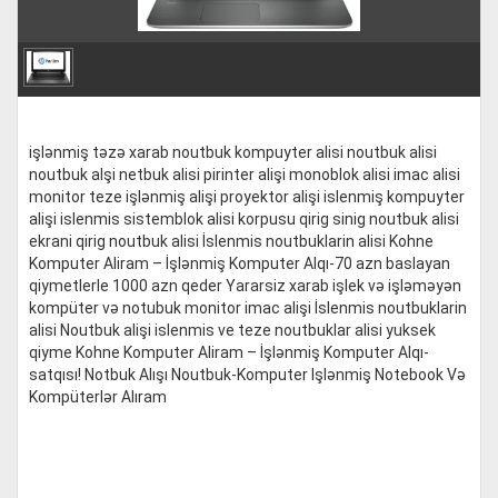
işlənmiş təzə xarab noutbuk kompuyter alisi noutbuk alisi
noutbuk alşi netbuk alisi pirinter alişi monoblok alisi imac alisi
monitor teze işlənmiş alişi proyektor alişi islenmiş kompuyter
alişi islenmis sistemblok alisi korpusu qirig sinig noutbuk alisi
ekrani qirig noutbuk alisi İslenmis noutbuklarin alisi Kohne
Komputer Aliram – İşlənmiş Komputer Alqı-70 azn baslayan
qiymetlerle 1000 azn qeder Yararsiz xarab işlek və işləməyən
kompüter və notubuk monitor imac alişi İslenmis noutbuklarin
alisi Noutbuk alişi islenmis ve teze noutbuklar alisi yuksek
qiyme Kohne Komputer Aliram – İşlənmiş Komputer Alqı-
satqısı! Notbuk Alışı Noutbuk-Komputer Işlənmiş Notebook Və
Kompüterlər Alıram