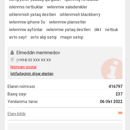
islenmis netbuklar
iwlenmiw xaladenikler
ishlenmish yataq destleri
ishlenmish blackberry
iwlenmiw iphone 5s
iwlenmiw plansetler
iwlenmiw ayfonlar
iwlenmiw yataq destleri
dikt
netbuk
avto sayt
avto alqi satqi
maşın satışı
Elmeddin memmedov
✆
(+994) 55 XXX XX XX
Nömrəni göstər
İstifadəçinin digər elanları
Elanın nömrəsi:
416797
Baxış sayı:
237
Yenilənmə tarixi:
06 Okt 2022
Elanı bildir