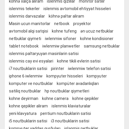
köhnə xalça alıram
islenmis qizillar
monitor satilir
islenmis tekerler
islenmis avtomobil ehtiyyat hisseleri
islenmis darvazalar
köhnə paltar aliram
Masin ucun manitorlar
netbook
proyektor
avtomobil alqi satqisi
kohne tufeng
ən ucuz netbuklar
netbuklar qiymeti
iwlenmiw sifoner
kohne kondisioner
tablet notebook
iwlenmiw planwetler
samsung netbuklar
islenmis paltaryuyan masinlarin satisi
islenmis cay evi esyalari
kohne tikili evlerin satisi
i7 noutbuklarin satisi
pirinter
iwlenmiw telefon satisi
iphone 6 iwlenmiw
kompyuter hisseleri
kompyuter
komputer ve noutbuklar
kompüter avadanlıqları
satiliq noutbuklar
hp noutbuklar qiymetleri
kohne deyirman
kohne camera
kohne qepikler
kohne qepikler aliram
islenmis klaviaturalar
yeni klavyatura
pentium noutbuklarin satisi
i5 noutbuklarin satisi
i3 noutbuklarin satisi
kompyuter yaddaş qurğuları
işlənmiş netbuklar