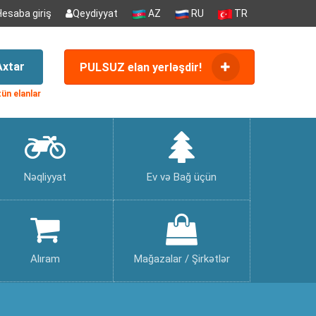
Hesaba giriş
Qeydiyyat
AZ
RU
TR
Axtar
PULSUZ elan yerləşdir!
ün elanlar
Nəqliyyat
Ev və Bağ üçün
Alıram
Mağazalar / Şirkətlər