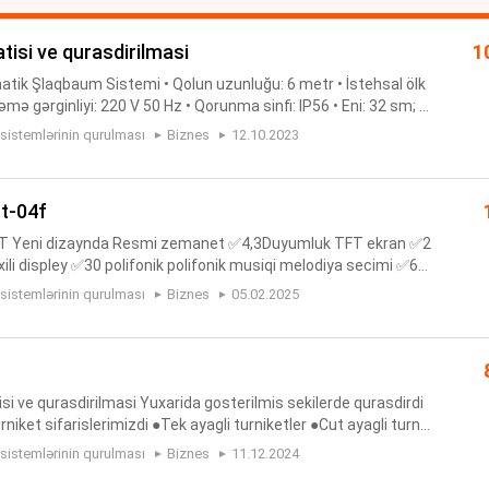
tisi ve qurasdirilmasi
1
tik Şlaqbaum Sistemi • Qolun uzunluğu: 6 metr • İstehsal ölk
şləmə gərginliyi: 220 V 50 Hz • Qorunma sinfi: IP56 • Eni: 32 sm; H
əd pult Komplektə daxildir: • Şlaqbaum 6 metr • P...
 sistemlərinin qurulması
Biznes
12.10.2023
t-04f
 Yeni dizaynda Resmi zemanet ✅4,3Duyumluk TFT ekran ✅2
i displey ✅30 polifonik polifonik musiqi melodiya secimi ✅60
duymesi ✅Ekran zamok acmaq funksiyasi Daha etrafli melum
 sistemlərinin qurulması
Biznes
05.02.2025
isi ve qurasdirilmasi Yuxarida gosterilmis sekilerde qurasdirdi
urniket sifarislerimizdi ●Tek ayagli turniketler ●Cut ayagli turnik
tler ●Barmag izi turniketler Qurasdirilma pes...
 sistemlərinin qurulması
Biznes
11.12.2024