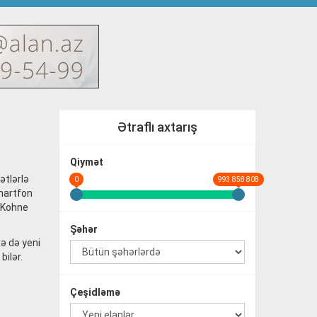
Ətraflı axtarış
Qiymət
ətlərlə
0
993 858 808
smartfon
. Kohne
Şəhər
rə də yeni
bilər.
Çeşidləmə