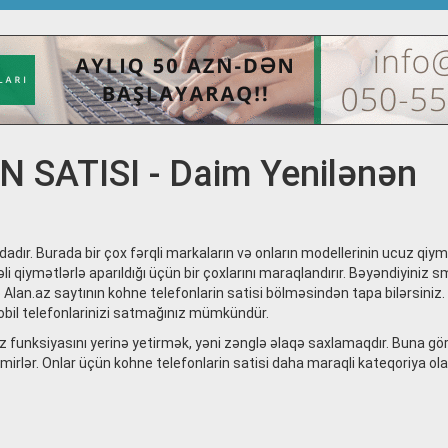
SATISI - Daim Yenilənən
zdadır. Burada bir çox fərqli markaların və onların modellerinin ucuz qiym
fəli qiymətlərlə aparıldığı üçün bir çoxlarını maraqlandırır. Bəyəndiyiniz 
lan.az saytının kohne telefonlarin satisi bölməsindən tapa bilərsiniz
obil telefonlarinizi satmağınız mümkündür.
öz funksiyasını yerinə yetirmək, yəni zənglə əlaqə saxlamaqdır. Buna gö
rlər. Onlar üçün kohne telefonlarin satisi daha maraqli kateqoriya ola 