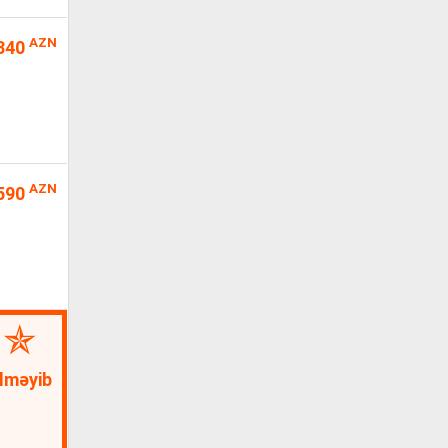
AZN
340
AZN
590
lməyib