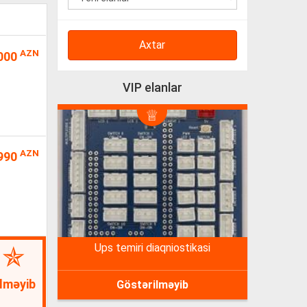
Axtar
AZN
000
VIP elanlar
AZN
990
ups temiri diaqniostikasi
lməyib
Göstərilməyib