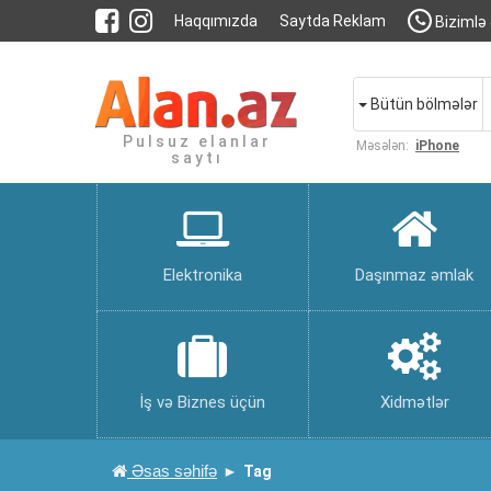
Haqqımızda
Saytda Reklam
Bizimlə 
Bütün bölmələr
Pulsuz elanlar
Məsələn:
iPhone
saytı
Elektronika
Daşınmaz əmlak
İş və Biznes üçün
Xidmətlər
Əsas səhifə
Tag