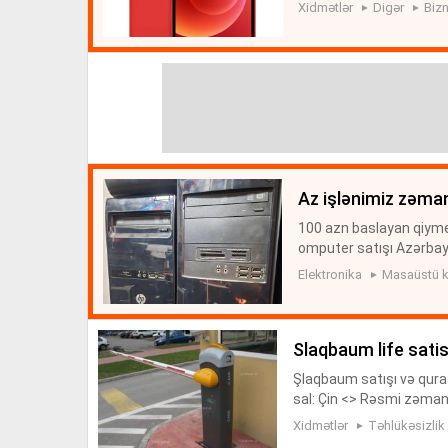
arin temiri , proqram y
Xidmətlər
Digər
Biz
az işlənimiz zəman
100 azn baslayan qiyme
omputer satışı Azərbayc
satişi zəmanətlə ucuz q
Elektronika
Masaüstü k
mi...
slaqbaum life satis
Şlaqbaum satışı və qura
sal: Çin <> Rəsmi zəman
> Qorunma sinfi İP 56 <> 
Xidmətlər
Təhlükəsizlik