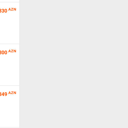
AZN
330
AZN
800
AZN
349