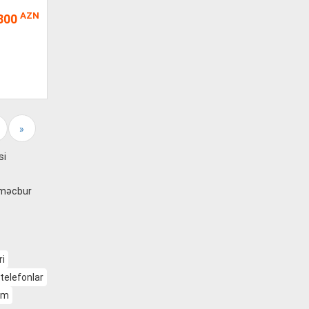
AZN
800
»
si
a məcbur
ri
telefonlar
am