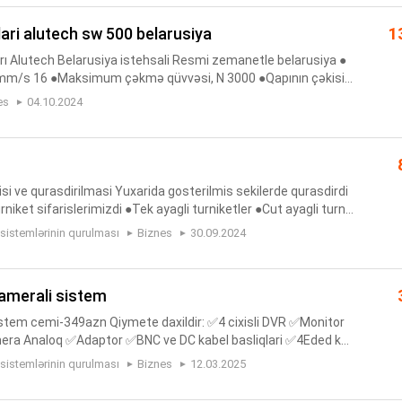
lari alutech sw 500 belarusiya
1
rı Alutech Belarusiya istehsali Resmi zemanetle belarusiya ●
mm/s 16 ●Maksimum çəkmə qüvvəsi, N 3000 ●Qapının çəkisi,
00kq ●Elektrik mühərrikinin gücü, 150Vt ●Tətbiq-Universal ●İ
es
04.10.2024
isi ve qurasdirilmasi Yuxarida gosterilmis sekilerde qurasdirdi
urniket sifarislerimizdi ●Tek ayagli turniketler ●Cut ayagli turnik
tler ●Barmag izi turniketler Qurasdirilma pes...
 sistemlərinin qurulması
Biznes
30.09.2024
kamerali sistem
tem cemi-349azn Qiymete daxildir: ✅4 cixisli DVR ✅Monitor
ra Analoq ✅Adaptor ✅BNC ve DC kabel basliqlari ✅4Eded kar
n izleme imkani Elave melumat ucun zenq edin whatsapp akti
 sistemlərinin qurulması
Biznes
12.03.2025