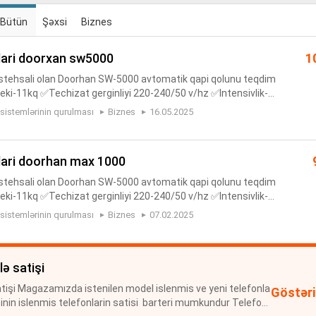
Bütün
Şəxsi
Biznes
llari doorxan sw5000
1
istehsali olan Doorhan SW-5000 avtomatik qapi qolunu teqdim
Ceki-11kq ✅Techizat gerginliyi 220-240/50 v/hz ✅Intensivlik-5
P54 ✅Guc-3000N ✅Isleme temperaturu -40.....+50 C ✅Konden
 sistemlərinin qurulması
Biznes
16.05.2025
llari doorhan max 1000
istehsali olan Doorhan SW-5000 avtomatik qapi qolunu teqdim
Ceki-11kq ✅Techizat gerginliyi 220-240/50 v/hz ✅Intensivlik-5
P54 ✅Guc-3000N ✅Isleme temperaturu -40.....+50 C ✅Konden
 sistemlərinin qurulması
Biznes
07.02.2025
lə satişi
atişi Magazamızda istenilen model islenmis ve yeni telefonla
Göstəri
cinin islenmis telefonlarin satisi barteri mumkundur Telefonl