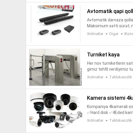
avtomatik qapi qol
Avtomatik darvaza qolla
Maksimum xətti sürət, 
bir qol üçüm maksimum 5
Xidmətlər
Digər
Bizn
stehs...
turniket kaya
Her nov turniketlerin sat
gimiz tehfil verdiyimiz t
etler ●Uz taniyan turnike
Xidmətlər
Təhlükəsizlik
kamera sistemi 4
Kompaniya 4kamerali sis
✅Hard disk ✅4Eded kame
opka ✅ Onlayn telefona
Xidmətlər
Təhlükəsizlik
vdir Acar ...