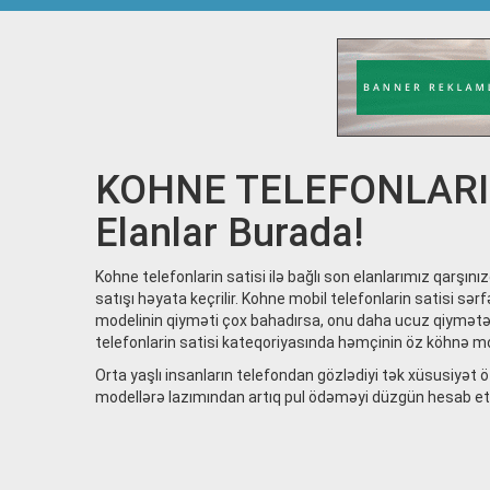
KOHNE TELEFONLARIN 
Elanlar Burada!
Kohne telefonlarin satisi ilə bağlı son elanlarımız qarşını
satışı həyata keçrilir. Kohne mobil telefonlarin satisi sər
modelinin qiyməti çox bahadırsa, onu daha ucuz qiymətə A
telefonlarin satisi kateqoriyasında həmçinin öz köhnə m
Orta yaşlı insanların telefondan gözlədiyi tək xüsusiyət 
modellərə lazımından artıq pul ödəməyi düzgün hesab etmi