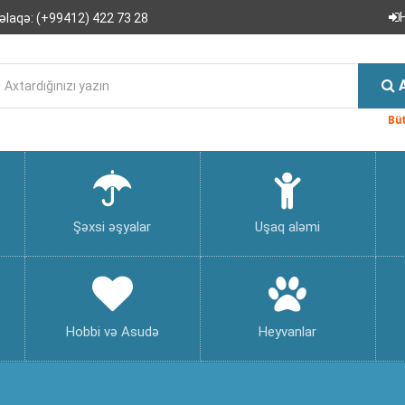
əlaqə:
(+99412) 422 73 28
Büt
Şəxsi əşyalar
Uşaq aləmi
Hobbi və Asudə
Heyvanlar