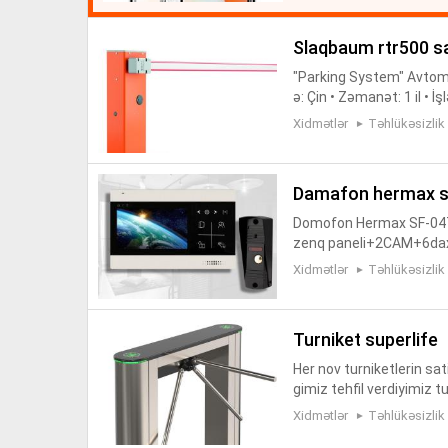
slaqbaum rtr500 sa
"Parking System" Avtoma
ə: Çin • Zəmanət: 1 il • İ
ündürlüyü: 91,5 sm • 2 əd
Xidmətlər
Təhlükəsizlik
damafon hermax s
Domofon Hermax SF-04T
zenq paneli+2CAM+6daxil
0TVL,3,7MM Lens cixis 
Xidmətlər
Təhlükəsizlik
at ucun zenq ...
turniket superlife
Her nov turniketlerin sat
gimiz tehfil verdiyimiz t
etler ●Uz taniyan turnike
Xidmətlər
Təhlükəsizlik