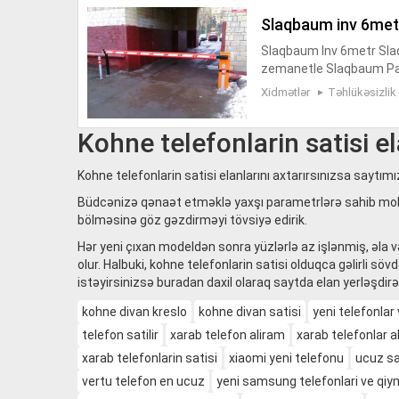
slaqbaum inv 6met
Slaqbaum Inv 6metr Sla
zemanetle Slaqbaum Park
ya <> Rəsmi zəmanət 1-3i
Xidmətlər
Təhlükəsizlik
Kohne telefonlarin satisi el
Kohne telefonlarin satisi elanlarını axtarırsınızsa saytım
Büdcənizə qənaət etməklə yaxşı parametrlərə sahib mobil
bölməsinə göz gəzdirməyi tövsiyə edirik.
Hər yeni çıxan modeldən sonra yüzlərlə az işlənmiş, əla 
olur. Halbuki, kohne telefonlarin satisi olduqca gəlirli s
istəyirsinizsə buradan daxil olaraq saytda elan yerləşdirə 
kohne divan kreslo
kohne divan satisi
yeni telefonlar
telefon satilir
xarab telefon aliram
xarab telefonlar a
xarab telefonlarin satisi
xiaomi yeni telefonu
ucuz sa
vertu telefon en ucuz
yeni samsung telefonlari ve qiy