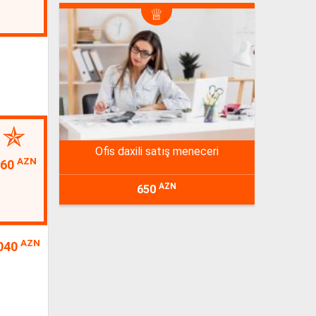
ofis daxili satış meneceri
AZN
160
AZN
650
AZN
040