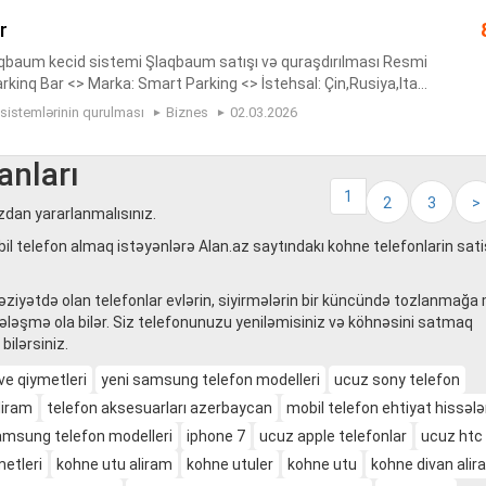
r
qbaum kecid sistemi Şlaqbaum satışı və quraşdırılması Resmi
inq Bar <> Marka: Smart Parking <> İstehsal: Çin,Rusiya,Itali
l <> Qolun uzunluğu 6m <> İşlə...
 sistemlərinin qurulması
Biznes
02.03.2026
anları
1
2
3
>
ızdan yararlanmalısınız.
 telefon almaq istəyənlərə Alan.az saytındakı kohne telefonlarin sati
vəziyətdə olan telefonlar evlərin, siyirmələrin bir küncündə tozlanmağ
övdələşmə ola bilər. Siz telefonunuzu yeniləmisiniz və köhnəsini satmaq
bilərsiniz.
 ve qiymetleri
yeni samsung telefon modelleri
ucuz sony telefon
liram
telefon aksesuarları azerbaycan
mobil telefon ehtiyat hissələ
msung telefon modelleri
iphone 7
ucuz apple telefonlar
ucuz htc 
metleri
kohne utu aliram
kohne utuler
kohne utu
kohne divan alir