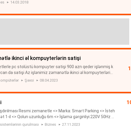
azilmasi ve zemaneti telefonlarin satişi
nes
14.03.2018
ətlə ikinci əl kompuyterlərin satişi
tlerle pc stolüstü kompuyter satişi 900 azn qeder işlənmiş k
an da satişi Az işlənimiz zəmanətlə ikinci əl kompuyterlərin
iymete kompuyter satişi Aalan.az pulsuz elanlar sayti işlən
ompüterlər
Şəxsi
08.04.2023
i
1
şdırılması Resmi zemanetle <> Marka: Smart Parking <> İsteh
ət 1-il <> Qolun uzunluğu 6m <> İşləmə gərginliyi:220V 50Hz <
Eni 32sm, hündürl...
 sistemlərinin qurulması
Biznes
27.11.2023