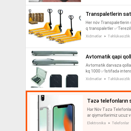
transpaletlerin sat
Her növ Transpaletlerin
q transpaletler ✅Terezil
Daha etrafli melumat ucu
Xidmətlər
Təhlükəsizlik
avtomatik qapi qoll
Avtomatik darvaza qolla
kq 1000 ✅İstifadə intens
rginlik təchizatı motor 
Xidmətlər
Təhlükəsizlik
təzə telefonların 
Hər Növ Təzə Telefonlar
ar qiymətlərimiz ucuz v
onların satışı
Elektronika
Telefonlar