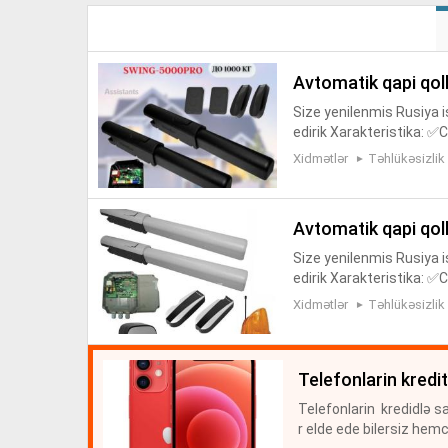
avtomatik qapi qo
Size yenilenmis Rusiya 
edirik Xarakteristika: ✅
0% ✅Qorunma reytinqi-I
Xidmətlər
Təhlükəsizlik
sato...
avtomatik qapi qo
Size yenilenmis Rusiya 
edirik Xarakteristika: ✅
0% ✅Qorunma reytinqi-I
Xidmətlər
Təhlükəsizlik
sato...
telefonlarin kredit
Telefonlarin kredidlə s
r elde ede bilersiz hem