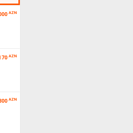
AZN
000
AZN
170
AZN
800