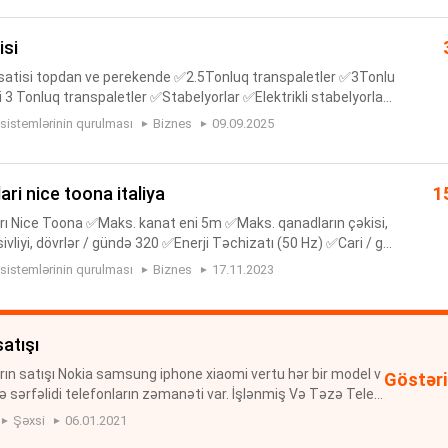
isi
 satisi topdan ve perekende ✅2.5Tonluq transpaletler ✅3Tonlu
i 3 Tonluq transpaletler ✅Stabelyorlar ✅Elektrikli stabelyorlar
n zenq edin whatsapp aktivdir satisi,yukdasiyan,yukdasi...
 sistemlərinin qurulması
Biznes
09.09.2025
ari nice toona italiya
1
rı Nice Toona ✅Maks. kanat eni 5m ✅Maks. qanadların çəkisi,
ivliyi, dövrlər / gündə 320 ✅Enerji Təchizatı (50 Hz) ✅Cari / gə
post. cari 220V/220V ✅Mühafizə sinfi IP44 ✅İşləmə tempe...
 sistemlərinin qurulması
Biznes
17.11.2023
satışı
ın satışı Nokia samsung iphone xiaomi vertu hər bir model v
Göstəri
ə sərfəlidi telefonların zəmanəti var. İşlənmiş Və Təzə Telef
Şəxsi
06.01.2021