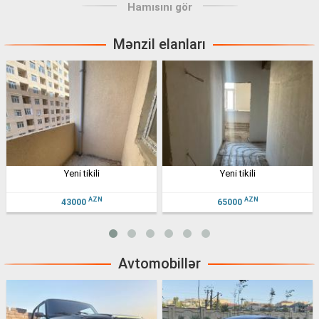
Hamısını gör
Mənzil elanları
yeni tikili
bibi heybətdə 2 otaqlı novostroyka
AZN
AZN
65000
225000
Avtomobillər