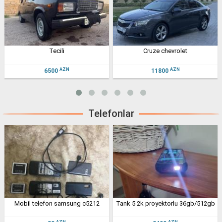
cruze chevrolet
satıllr dongfeng h30cross
AZN
AZN
11800
9000
Telefonlar
tank 5 2k proyektorlu 36gb/512gb
17 pro max
AZN
AZN