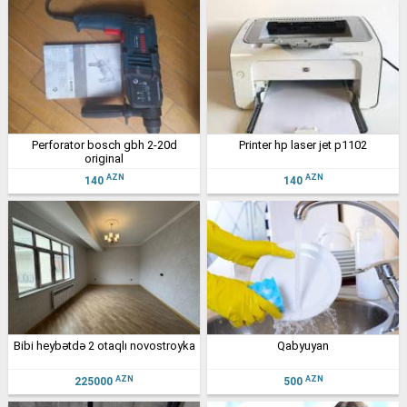
perforator bosch gbh 2-20d
printer hp laser jet p1102
original
AZN
AZN
140
140
bibi heybətdə 2 otaqlı novostroyka
qabyuyan
AZN
AZN
225000
500