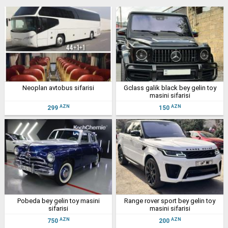
neoplan avtobus sifarisi
gclass galik black bey gelin toy
masini sifarisi
AZN
AZN
299
150
pobeda bey gelin toy masini
range rover sport bey gelin toy
sifarisi
masini sifarisi
AZN
AZN
750
200