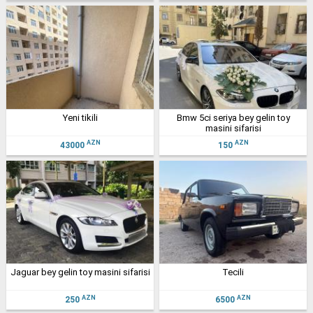
yeni tikili
bmw 5ci seriya bey gelin toy
masini sifarisi
AZN
AZN
43000
150
jaguar bey gelin toy masini sifarisi
tecili
AZN
AZN
250
6500