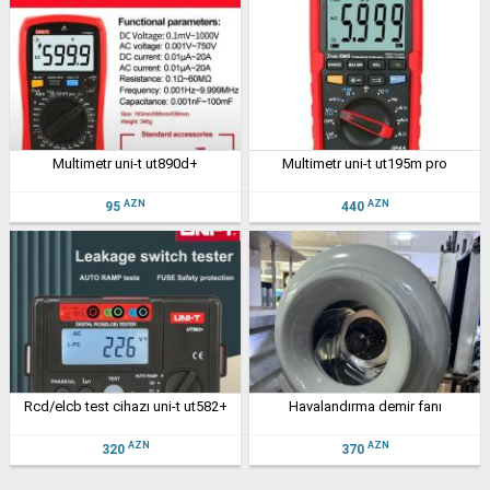
multimetr uni-t ut890d+
multimetr uni-t ut195m pro
AZN
AZN
95
440
rcd/elcb test cihazı uni-t ut582+
havalandırma demir fanı
AZN
AZN
320
370