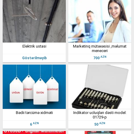
elektrik ustasi
marketinq mütəxəsisi ,məlumat
meneceri
AZN
Göstərilməyib
700
bədii tərcümə xidməti
indikator ucluqları dəsti model:
01729-p
AZN
AZN
6
50