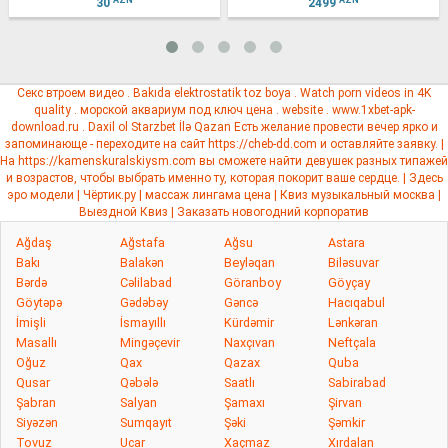
2499
2614
Секс втроем видео
. Bakıda
elektrostatik toz boya
. Watch
porn
videos in 4K
quality .
морской аквариум под ключ цена
.
website
.
www.1xbet-apk-
download.ru
. Daxil ol
Starzbet
İlə Qazan Есть желание провести вечер ярко и
запоминающе - переходите на сайт
https://cheb-dd.com
и оставляйте заявку. |
На
https://kamenskuralskiysm.com
вы сможете найти девушек разных типажей
и возрастов, чтобы выбрать именно ту, которая покорит ваше сердце. |
Здесь
эро модели |
Чёртик.ру
|
массаж лингама цена
|
Квиз музыкальный москва
|
Выездной Квиз
|
Заказать новогодний корпоратив
Ağdaş
Ağstafa
Ağsu
Astara
Bakı
Balakən
Beyləqan
Biləsuvar
Bərdə
Cəlilabad
Göranboy
Göyçay
Göytəpə
Gədəbəy
Gəncə
Hacıqabul
İmişli
İsmayıllı
Kürdəmir
Lənkəran
Masallı
Mingəçevir
Naxçıvan
Neftçala
Oğuz
Qax
Qazax
Quba
Qusar
Qəbələ
Saatlı
Sabirabad
Şabran
Salyan
Şamaxı
Şirvan
Siyəzən
Sumqayıt
Şəki
Şəmkir
Tovuz
Ucar
Xaçmaz
Xırdalan