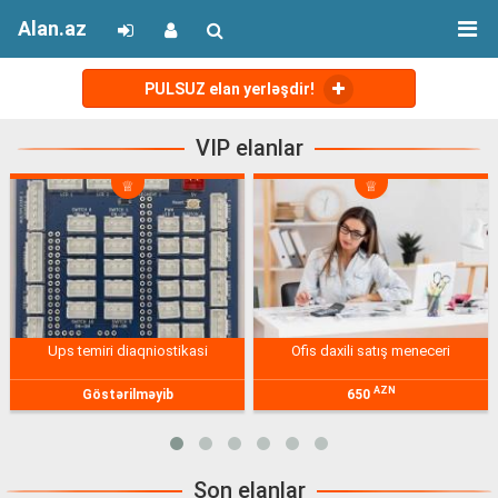
Alan.az
PULSUZ elan yerləşdir!
VIP elanlar
ofis daxili satış meneceri
endirimli qiymətə təzə və işlənmiş
kompuyter avadanliqlari
AZN
AZN
650
1200
Son elanlar