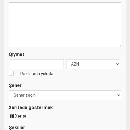
Qiymət
Razılaşma yolu ilə
Şəhər
Xəritədə göstərmək
Xəritə
Şəkillər