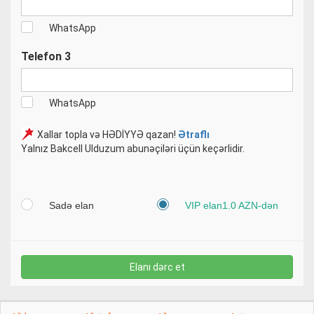
WhatsApp
Telefon 3
WhatsApp
Xallar topla və HƏDİYYƏ qazan!
Ətraflı
Yalnız Bakcell Ulduzum abunəçiləri üçün keçərlidir.
Sadə elan
VIP elan1.0 AZN-dən
Elanı dərc et