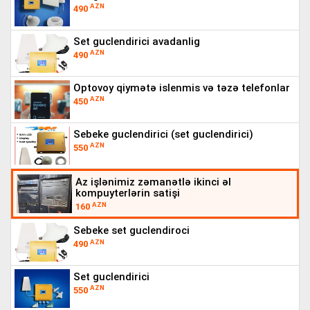
AZN
490
set guclendirici avadanlig
AZN
490
optovoy qiymətə islenmis və təzə telefonlar
AZN
450
sebeke guclendirici (set guclendirici)
AZN
550
az işlənimiz zəmanətlə ikinci əl
kompuyterlərin satişi
AZN
160
sebeke set guclendiroci
AZN
490
set guclendirici
AZN
550