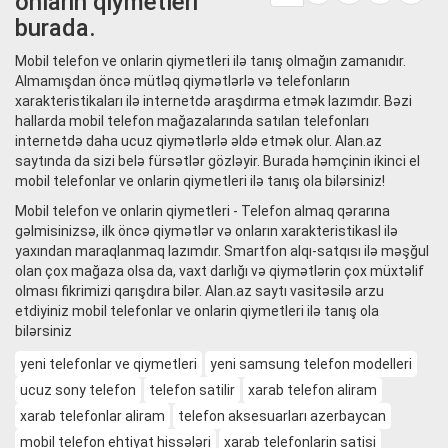
onlarin qiymetleri
burada.
Mobil telefon ve onlarin qiymetleri ilə tanış olmağın zamanıdır.
Almamışdan öncə mütləq qiymətlərlə və telefonların
xarakteristikaları ilə internetdə araşdırma etmək lazımdır. Bəzi
hallarda mobil telefon mağazalarında satılan telefonları
internetdə daha ucuz qiymətlərlə əldə etmək olur. Alan.az
saytında da sizi belə fürsətlər gözləyir. Burada həmçinin ikinci el
mobil telefonlar ve onlarin qiymetleri ilə tanış ola bilərsiniz!
Mobil telefon ve onlarin qiymetleri - Telefon almaq qərarına
gəlmisinizsə, ilk öncə qiymətlər və onların xarakteristikasl ilə
yaxından maraqlanmaq lazımdır. Smartfon alqı-satqısı ilə məşğul
olan çox mağaza olsa da, vaxt darlığı və qiymətlərin çox müxtəlif
olması fikrimizi qarışdıra bilər. Alan.az saytı vasitəsilə arzu
etdiyiniz mobil telefonlar ve onlarin qiymetleri ilə tanış ola
bilərsiniz
yeni telefonlar ve qiymetleri
yeni samsung telefon modelleri
ucuz sony telefon
telefon satilir
xarab telefon aliram
xarab telefonlar aliram
telefon aksesuarları azerbaycan
mobil telefon ehtiyat hissələri
xarab telefonlarin satisi