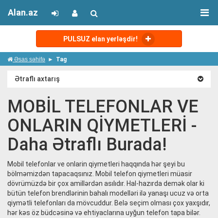
Alan.az
PULSUZ elan yerləşdir!
Əsas səhifə
Tag
Ətraflı axtarış
MOBİL TELEFONLAR VE
ONLARIN QİYMETLERİ -
Daha Ətraflı Burada!
Mobil telefonlar ve onlarin qiymetleri haqqında hər şeyi bu
bölməmizdən tapacaqsınız. Mobil telefon qiymetleri müasir
dövrümüzdə bir çox amillərdən asılıdır. Hal-hazırda demək olar ki
bütün telefon brendlərinin bahalı modelləri ilə yanaşı ucuz və orta
qiymətli telefonları da mövcuddur. Belə seçim olması çox yaxşıdır,
hər kəs öz büdcəsinə və ehtiyaclarına uyğun telefon tapa bilər.