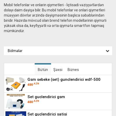
Mobil telefonlar ve onlarin qiymetleri - İqtisadi vəziyyətlərdən
dolayı daim dəyişə bilir. Bu mobil telefonlar ve onlari qiymetleri
müəyyən dövrlər ərzində dəyişməsinin başlıca səbəblərindən
biridir. Hazırda mövcud olan brend telefon modellərinin qiyməti
yüksək olsa da, keyfiyyətli və orta qiymətə smartfon tapmaq
mümkündür.
Bölmələr
Bütün
Şəxsi
Biznes
gsm sebeke (set) gunclendirici wdf-500
AZN
480
set guclendirici gsm
AZN
480
set guclendirici satisi