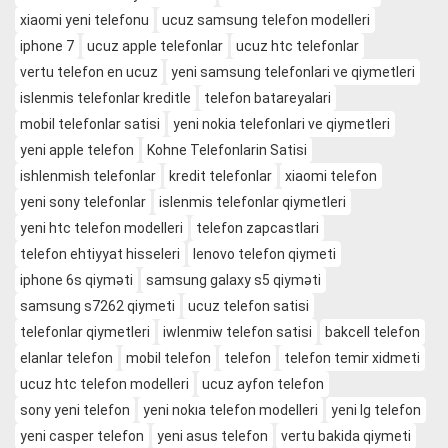
xiaomi yeni telefonu
ucuz samsung telefon modelleri
iphone 7
ucuz apple telefonlar
ucuz htc telefonlar
vertu telefon en ucuz
yeni samsung telefonlari ve qiymetleri
islenmis telefonlar kreditle
telefon batareyalari
mobil telefonlar satisi
yeni nokia telefonlari ve qiymetleri
yeni apple telefon
Kohne Telefonlarin Satisi
ishlenmish telefonlar
kredit telefonlar
xiaomi telefon
yeni sony telefonlar
islenmis telefonlar qiymetleri
yeni htc telefon modelleri
telefon zapcastlari
telefon ehtiyyat hisseleri
lenovo telefon qiymeti
iphone 6s qiyməti
samsung galaxy s5 qiyməti
samsung s7262 qiymeti
ucuz telefon satisi
telefonlar qiymetleri
iwlenmiw telefon satisi
bakcell telefon
elanlar telefon
mobil telefon
telefon
telefon temir xidmeti
ucuz htc telefon modelleri
ucuz ayfon telefon
sony yeni telefon
yeni nokıa telefon modelleri
yeni lg telefon
yeni casper telefon
yeni asus telefon
vertu bakida qiymeti