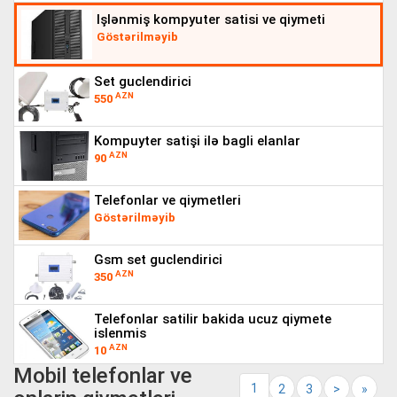
işlənmiş kompyuter satisi ve qiymeti
Göstərilməyib
set guclendirici
AZN
550
kompuyter satişi ilə bagli elanlar
AZN
90
telefonlar ve qiymetleri
Göstərilməyib
gsm set guclendirici
AZN
350
telefonlar satilir bakida ucuz qiymete
islenmis
AZN
10
Mobil telefonlar ve
1
2
3
>
»