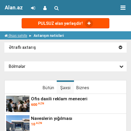
Alan.az
PULSUZ elan yerləşdir!
Əsas səhifə
Axtarışın nəticləri
Ətraflı axtarış
Bölmələr
Bütün
Şəxsi
Biznes
ofis daxili reklam meneceri
AZN
600
naveslerin yığılması
AZN
10