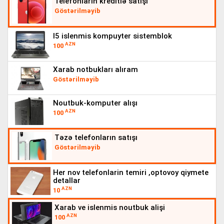
telefonlarin kreditlə satişi
Göstərilməyib
i5 islenmis kompuyter sistemblok
AZN
100
xarab notbukları alıram
Göstərilməyib
noutbuk-komputer alışı
AZN
100
təzə telefonların satışı
Göstərilməyib
her nov telefonlarin temiri ,optovoy qiymete
detallar
AZN
10
xarab ve islenmis noutbuk alişi
AZN
100