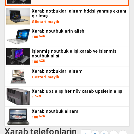
xarab notbukları alıram hddsi yanmış ekranı
qırılmış
Göstərilməyib
xarab noutbuklarin alishi
AZN
100
işlənmiş noutbuk alişi xarab ve islenmis
noutbuk alişi
AZN
100
xarab notbukları alıram
Göstərilməyib
xarab ups alışı hər növ xarab upslərin alışı
AZN
1
xarab noutbuk ali̇ram
AZN
100
Xarab telefonlarin