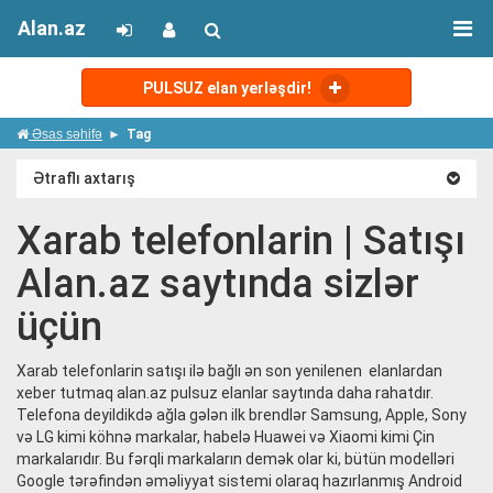
Alan.az
PULSUZ elan yerləşdir!
Əsas səhifə
Tag
Ətraflı axtarış
Xarab telefonlarin | Satışı
Alan.az saytında sizlər
üçün
Xarab telefonlarin satışı ilə bağlı ən son yenilenen elanlardan
xeber tutmaq alan.az pulsuz elanlar saytında daha rahatdır.
Telefona deyildikdə ağla gələn ilk brendlər Samsung, Apple, Sony
və LG kimi köhnə markalar, habelə Huawei və Xiaomi kimi Çin
markalarıdır. Bu fərqli markaların demək olar ki, bütün modelləri
Google tərəfindən əməliyyat sistemi olaraq hazırlanmış Android