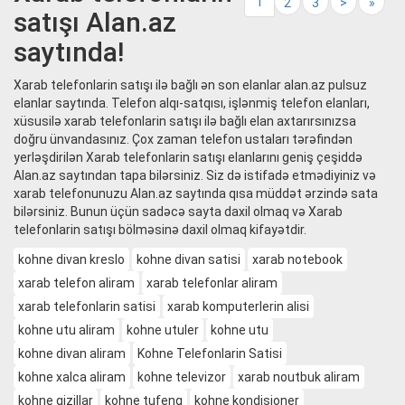
1
2
3
>
»
satışı Alan.az
saytında!
Xarab telefonlarin satışı ilə bağlı ən son elanlar alan.az pulsuz
elanlar saytında. Telefon alqı-satqısı, işlənmiş telefon elanları,
xüsusilə xarab telefonlarin satışı ilə bağlı elan axtarırsınızsa
doğru ünvandasınız. Çox zaman telefon ustaları tərəfindən
yerləşdirilən Xarab telefonlarin satışı elanlarını geniş çeşiddə
Alan.az saytından tapa bilərsiniz. Siz də istifadə etmədiyiniz və
xarab telefonunuzu Alan.az saytında qısa müddət ərzində sata
bilərsiniz. Bunun üçün sadəcə sayta daxil olmaq və Xarab
telefonlarin satışı bölməsinə daxil olmaq kifayətdir.
kohne divan kreslo
kohne divan satisi
xarab notebook
xarab telefon aliram
xarab telefonlar aliram
xarab telefonlarin satisi
xarab komputerlerin alisi
kohne utu aliram
kohne utuler
kohne utu
kohne divan aliram
Kohne Telefonlarin Satisi
kohne xalca aliram
kohne televizor
xarab noutbuk aliram
kohne qizillar
kohne tufeng
kohne kondisioner