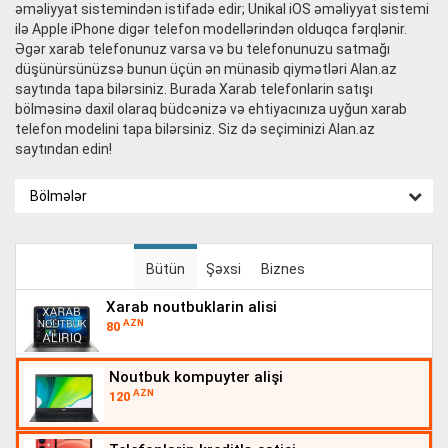
əməliyyat sistemindən istifadə edir; Unikal iOS əməliyyat sistemi
ilə Apple iPhone digər telefon modellərindən olduqca fərqlənir.
Əgər xarab telefonunuz varsa və bu telefonunuzu satmağı
düşünürsünüzsə bunun üçün ən münasib qiymətləri Alan.az
saytında tapa bilərsiniz. Burada Xarab telefonlarin satışı
bölməsinə daxil olaraq büdcənizə və ehtiyacınıza uyğun xarab
telefon modelini tapa bilərsiniz. Siz də seçiminizi Alan.az
saytından edin!
Bölmələr
Bütün
Şəxsi
Biznes
xarab noutbuklarin alisi
AZN
80
noutbuk kompuyter alişi
AZN
120