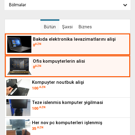
Bölmələr
Bütün
Şəxsi
Biznes
bakıda elektronika ləvazimatlarını alişi
AZN
0
ofis kompuyterlerin alisi
AZN
0
kompuyter noutbuk alişi
AZN
100
teze islenmis komputer yigilmasi
AZN
100
her nov pc komputerleri işlenmi̇ş
AZN
35