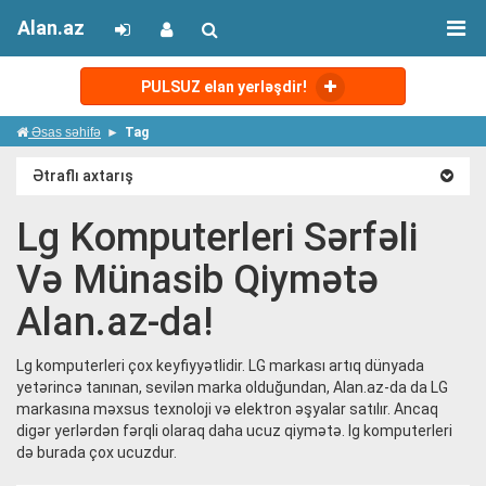
Alan.az
PULSUZ elan yerləşdir!
Əsas səhifə
Tag
Ətraflı axtarış
Lg Komputerleri Sərfəli
Və Münasib Qiymətə
Alan.az-da!
Lg komputerleri çox keyfiyyətlidir. LG markası artıq dünyada
yetərincə tanınan, sevilən marka olduğundan, Alan.az-da da LG
markasına məxsus texnoloji və elektron əşyalar satılır. Ancaq
digər yerlərdən fərqli olaraq daha ucuz qiymətə. lg komputerleri
də burada çox ucuzdur.