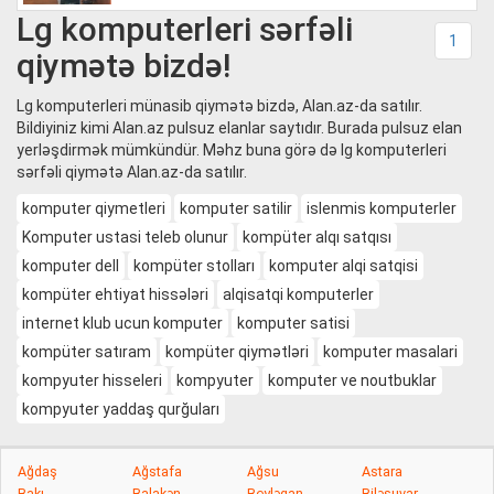
Lg komputerleri sərfəli
1
qiymətə bizdə!
Lg komputerleri münasib qiymətə bizdə, Alan.az-da satılır.
Bildiyiniz kimi Alan.az pulsuz elanlar saytıdır. Burada pulsuz elan
yerləşdirmək mümkündür. Məhz buna görə də lg komputerleri
sərfəli qiymətə Alan.az-da satılır.
komputer qiymetleri
komputer satilir
islenmis komputerler
Komputer ustasi teleb olunur
kompüter alqı satqısı
komputer dell
kompüter stolları
komputer alqi satqisi
kompüter ehtiyat hissələri
alqisatqi komputerler
internet klub ucun komputer
komputer satisi
kompüter satıram
kompüter qiymətləri
komputer masalari
kompyuter hisseleri
kompyuter
komputer ve noutbuklar
kompyuter yaddaş qurğuları
Ağdaş
Ağstafa
Ağsu
Astara
Bakı
Balakən
Beyləqan
Biləsuvar