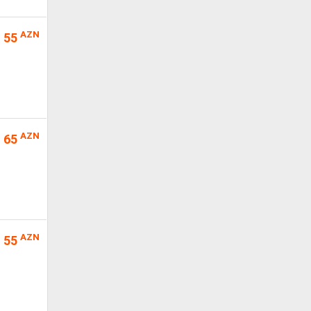
AZN
55
AZN
65
AZN
55