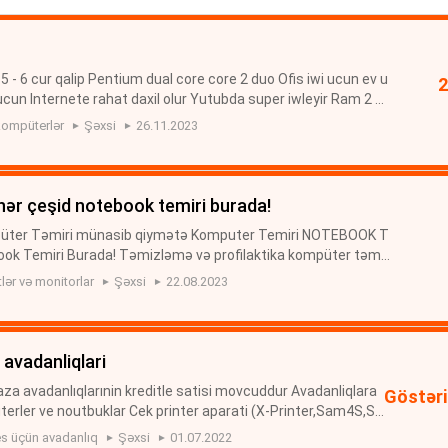
- 6 cur qalip Pentium dual core core 2 duo Ofis iwi ucun ev u
cun Internete rahat daxil olur Yutubda super iwleyir Ram 2 g
tor hp 15lik Klaviatura maus var ve kabelleri verilir
ompüterlər
Şəxsi
26.11.2023
| hər çeşid notebook temiri burada!
püter Təmiri münasib qiymətə Komputer Temiri NOTEBOOK T
book Temiri Burada! Təmizləmə və profilaktika kompüter təmir
 təmiri kompuyter proqramlari yazilmasi təmizlənməsi it xidm
ər və monitorlar
Şəxsi
22.08.2023
 avadanliqlari
aza avadanlıqlarınin kreditle satisi movcuddur Avadanliqlara
Göstəri
erler ve noutbuklar Cek printer aparati (X-Printer,Sam4S,Sc
yucu skaner (Datalogic el skaneri,Symbol el skaneri,Datalogi
s üçün avadanlıq
Şəxsi
01.07.2022