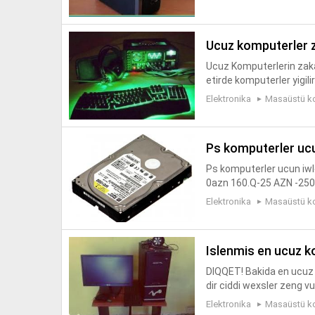
ucuz komputerler 
Ucuz Komputerlerin zak
etirde komputerler yigilir 
Elektronika
Masaüstü k
ps komputerler uc
Ps komputerler ucun iw
0azn 160.Q-25 AZN -250.Q
Elektronika
Masaüstü k
islenmis en ucuz k
DIQQET! Bakida en ucuz 
dir ciddi wexsler zeng v
yalniz real alicilara 05
Elektronika
Masaüstü k