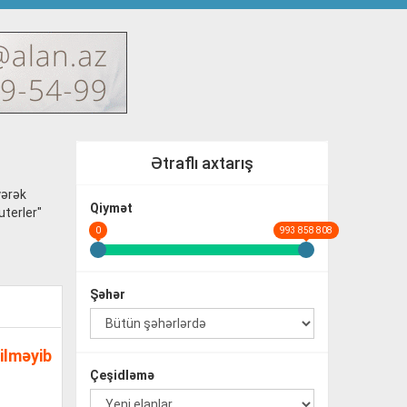
Ətraflı axtarış
yərək
Qiymət
uterler"
0
993 858 808
Şəhər
ilməyib
Çeşidləmə