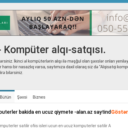
- Kompüter alqı-satqısı.
ərsiniz. İkinci əl kompüterlərin alışı ilə məşğul olan şəxslər onları yenilə
hansı bir nasazlıq varsa, saytımıza daxil olaraq siz də "Alqisatqi komp
rə bilərsiniz.
Bütün
Şəxsi
Biznes
Göstər
uterler satilir ofiis isleri ucun en ucuz komputerler satilir A