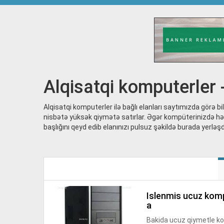
Alqisatqi komputerler 
Alqisatqi komputerler ilə bağlı elanları saytımızda görə bil
nisbətə yüksək qiymətə satırlar. Əgər kompüterinizdə hər 
başlığını qeyd edib elanınızı pulsuz şəkildə burada yerləşdi
islenmis ucuz komputerler bakida en ucuz qiymete -alan.az saytind
a
Bakida ucuz qiymetle komp