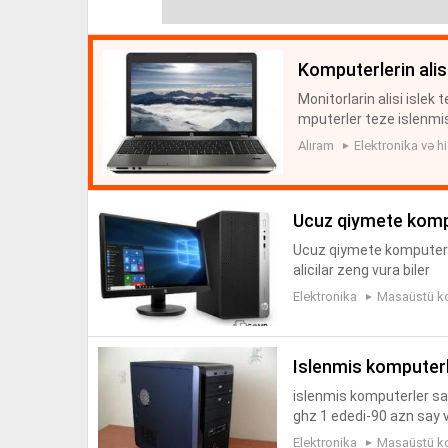
komputerlerin ali
Monitorlarin alisi islek
mputerler teze islenmis
hne Komputer Aliram – İ
Alıram
Elektronika və hi
ucuz qiymete kom
Ucuz qiymete komputerle
alicilar zeng vura biler
Elektronika
Masaüstü k
islenmis komputer
islenmis komputerler sa
ghz 1 ededi-90 azn say 
Elektronika
Masaüstü k