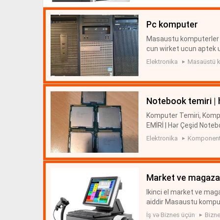
pc komputer
Masaustu komputerler 5 
cun wirket ucun aptek u
b Hdd 80 120 160 gb Moni
Elektronika
Masaüstü k
notebook temi̇ri̇ 
Komputer Temiri, Kom
EMİRİ | Hər Çeşid Note
i Kompuyter xidmetleri
Elektronika
Komponentl
ətləri - us...
market ve magaza
Ikinci el market ve mag
aiddir Masaustu komput
angle ve s.) Barkod oxu
İş və Biznes üçün
Bizne