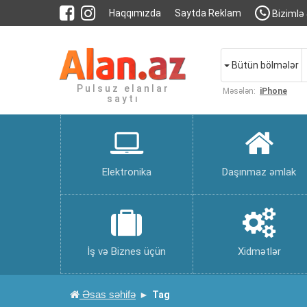
Haqqımızda
Saytda Reklam
Bizimlə 
Bütün bölmələr
Pulsuz elanlar
Məsələn:
iPhone
saytı
Elektronika
Daşınmaz əmlak
İş və Biznes üçün
Xidmətlər
Əsas səhifə
Tag