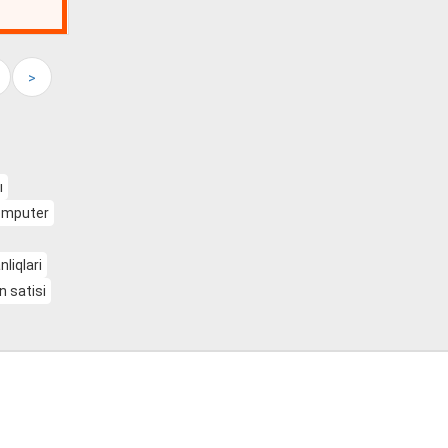
>
ı
komputer
liqlari
n satisi