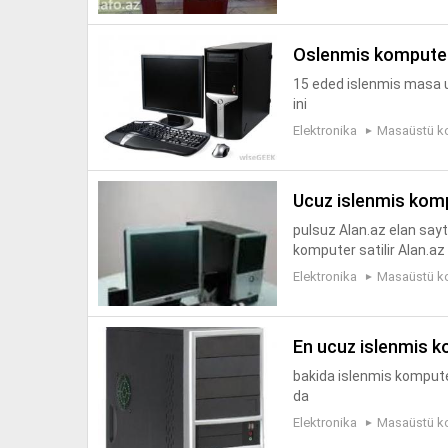
oslenmis kompute
15 eded islenmis masa u
ini
Elektronika
Masaüstü k
ucuz islenmis kom
pulsuz Alan.az elan say
komputer satilir Alan.az
Elektronika
Masaüstü k
en ucuz islenmis 
bakida islenmis komputer
da
Elektronika
Masaüstü k