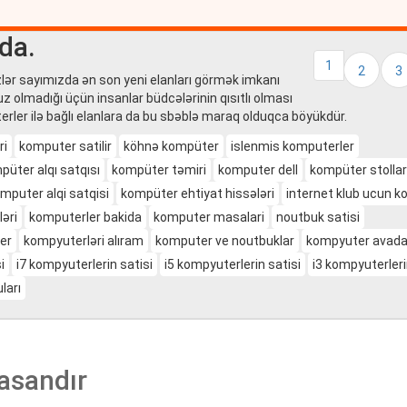
da.
1
2
3
izlər sayımızda ən son yeni elanları görmək imkanı
z olmadığı üçün insanlar büdcələrinin qısıtlı olması
terler ilə bağlı elanlara da bu sbəblə maraq olduqca böyükdür.
ri
komputer satilir
köhnə kompüter
islenmis komputerler
püter alqı satqısı
kompüter təmiri
komputer dell
kompüter stollar
mputer alqi satqisi
kompüter ehtiyat hissələri
internet klub ucun 
əri
komputerler bakida
komputer masalari
noutbuk satisi
er
kompyuterləri alıram
komputer ve noutbuklar
kompyuter avadan
i
i7 kompyuterlerin satisi
i5 kompyuterlerin satisi
i3 kompyuterleri
ları
asandır