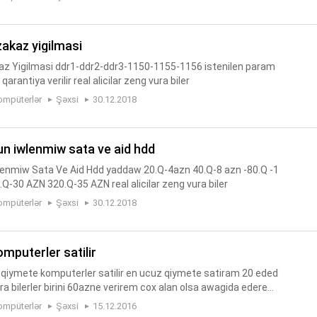
zakaz yigilmasi
az Yigilmasi ddr1-ddr2-ddr3-1150-1155-1156 istenilen param
qarantiya verilir real alicilar zeng vura biler
ompüterlər
Şəxsi
30.12.2018
un iwlenmiw sata ve aid hdd
lenmiw Sata Ve Aid Hdd yaddaw 20.Q-4azn 40.Q-8 azn -80.Q -1
-30 AZN 320.Q-35 AZN real alicilar zeng vura biler
ompüterlər
Şəxsi
30.12.2018
omputerler satilir
qiymete komputerler satilir en ucuz qiymete satiram 20 eded
ura bilerler birini 60azne verirem cox alan olsa awagida ederem
56220992 Bakida pulsuz elan saytinda Alan.az pulsuz elan...
ompüterlər
Şəxsi
15.12.2016