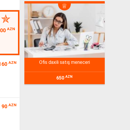
AZN
100
ofis daxili satış meneceri
AZN
160
AZN
650
AZN
90