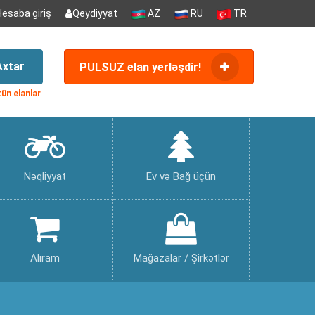
Hesaba giriş
Qeydiyyat
AZ
RU
TR
Axtar
PULSUZ elan yerləşdir!
ün elanlar
Nəqliyyat
Ev və Bağ üçün
Alıram
Mağazalar / Şirkətlər