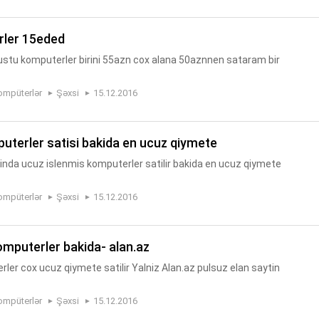
rler 15eded
stu komputerler birini 55azn cox alana 50aznnen sataram bir
ompüterlər
Şəxsi
15.12.2016
puterler satisi bakida en ucuz qiymete
tinda ucuz islenmis komputerler satilir bakida en ucuz qiymete
ompüterlər
Şəxsi
15.12.2016
komputerler bakida- alan.az
ler cox ucuz qiymete satilir Yalniz Alan.az pulsuz elan saytin
ompüterlər
Şəxsi
15.12.2016