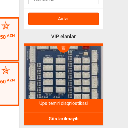
Axtar
AZN
VIP elanlar
350
AZN
160
ups temiri diaqniostikasi
Göstərilməyib