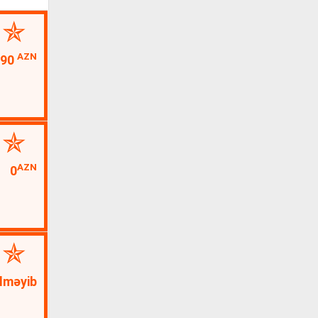
AZN
290
AZN
0
lməyib