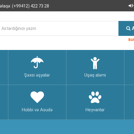
əlaqə:
(+99412) 422 73 28
Büt
Şəxsi əşyalar
Uşaq aləmi
Hobbi və Asudə
Heyvanlar