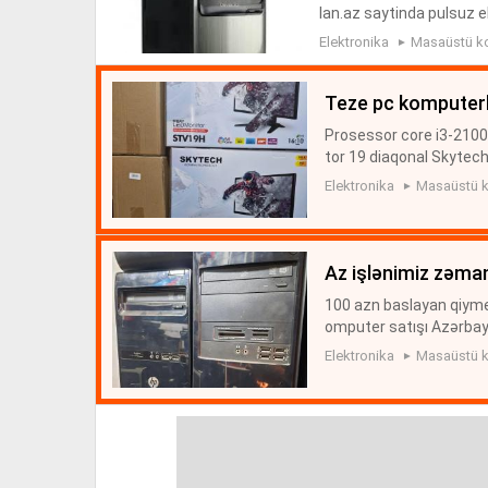
lan.az saytinda pulsuz e
Elektronika
Masaüstü k
teze pc komputer
Prosessor core i3-2100
tor 19 diaqonal Skytec
aza ucun aptek ucun kaf
Elektronika
Masaüstü k
isti...
az işlənimiz zəman
100 azn baslayan qiyme
omputer satışı Azərbayc
satişi zəmanətlə ucuz q
Elektronika
Masaüstü k
mi...