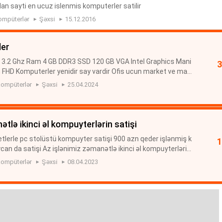
lan sayti en ucuz islenmis komputerler satilir
ompüterlər
Şəxsi
15.12.2016
ler
 3.2 Ghz Ram 4 GB DDR3 SSD 120 GB VGA Intel Graphics Mani
h FHD Komputerler yenidir say vardir Ofis ucun market ve mag
e ve restoran ucun 1C muhasibatliq islerinde ve s. rahatliqla
ompüterlər
Şəxsi
25.04.2024
ətlə ikinci əl kompuyterlərin satişi
tlerle pc stolüstü kompuyter satişi 900 azn qeder işlənmiş k
an da satişi Az işlənimiz zəmanətlə ikinci əl kompuyterlərin
iymete kompuyter satişi Aalan.az pulsuz elanlar sayti işlən
ompüterlər
Şəxsi
08.04.2023