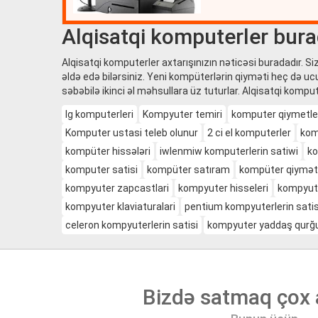
c ...
Alqisatqi komputerler bura
Alqisatqi komputerler axtarışınızın nəticəsi buradadır. S
əldə edə bilərsiniz. Yeni kompüterlərin qiyməti heç də ucu
səbəbilə ikinci əl məhsullara üz tuturlar. Alqisatqi kompu
lg komputerleri
Kompyuter temiri
komputer qiymetle
Komputer ustasi teleb olunur
2 ci el komputerler
kom
kompüter hissələri
iwlenmiw komputerlerin satiwi
ko
komputer satisi
kompüter satıram
kompüter qiymətl
kompyuter zapcastlari
kompyuter hisseleri
kompyut
kompyuter klaviaturalari
pentium kompyuterlerin satis
celeron kompyuterlerin satisi
kompyuter yaddaş qurğu
Bizdə satmaq çox 