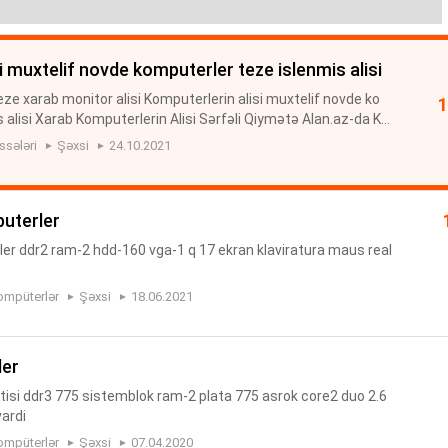
si muxtelif novde komputerler teze islenmis alisi
 teze xarab monitor alisi Komputerlerin alisi muxtelif novde ko
 alisi Xarab Komputerlerin Alisi Sərfəli Qiymətə Alan.az-da Ko
şlənmiş Komputer Alqısi Masa ustu komputerlerin alisi i...
ssələri
Şəxsi
24.10.2021
puterler
r ddr2 ram-2 hdd-160 vga-1 q 17 ekran klaviratura maus real
ompüterlər
Şəxsi
18.06.2021
ler
tisi ddr3 775 sistemblok ram-2 plata 775 asrok core2 duo 2.6
vardi
ompüterlər
Şəxsi
07.04.2020