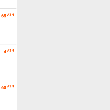
AZN
65
AZN
4
AZN
60