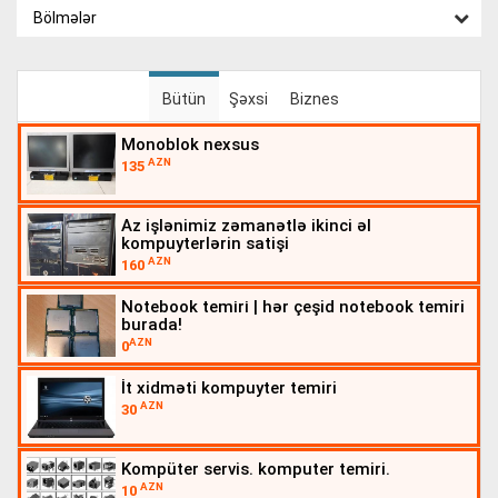
Bölmələr
Bütün
Şəxsi
Biznes
monoblok nexsus
AZN
135
az işlənimiz zəmanətlə ikinci əl
kompuyterlərin satişi
AZN
160
notebook temi̇ri̇ | hər çeşid notebook temiri bu
rada!
AZN
0
i̇t xidməti kompuyter temiri
AZN
30
kompüter servis. komputer temiri.
AZN
10