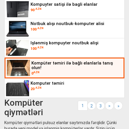
kompuyter satişi ilə bagli elanlar
AZN
90
notbuk alışı noutbuk-komputer alisi
AZN
100
işlənmiş kompuyter noutbuk alişi
AZN
100
kompüter təmiri ilə bağlı elanlarla tanış
olun!
AZN
0
komputer təmiri
AZN
20
Kompüter
1
2
3
>
»
qiymətləri
Kompüter qiymətləri pulsuz elanlar saytımızda fərqlidir. Çünki
burada yeni model və işlənmiş kompüterlər vardır. Sizin üçün