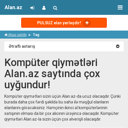
Alan.az
PULSUZ elan yerləşdir!
Əsas səhifə
Tag
Ətraflı axtarış
Kompüter qiymətləri
Alan.az saytında çox
uyğundur!
Kompüter qiymətləri sizin üçün Alan.az-da ucuz olacaqdır. Çünki
burada daha çox fərdi şəkildə bu sahə ilə məşğul olanların
elanlarını görəcəksiniz. Həmçinin ikinci əl kompüterlərinin
satışının olması da bir çox alıcının ürəyincə olacaqdır. K
ompüter
qiymətləri Alan.az-la sizin üçün çox əlverişli olacaqdır.