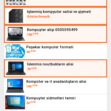
işlənmiş kompyuter satisi ve qiymeti
Göstərilməyib
kompuyter alişi 0505595499
AZN
100
peşəkar komputer formati
AZN
30
i̇slenmis noutbuklarin alisi
AZN
70
kompüter və it avadanlıqların alisi
AZN
100
kompuyter xidmetleri təmiri
AZN
20