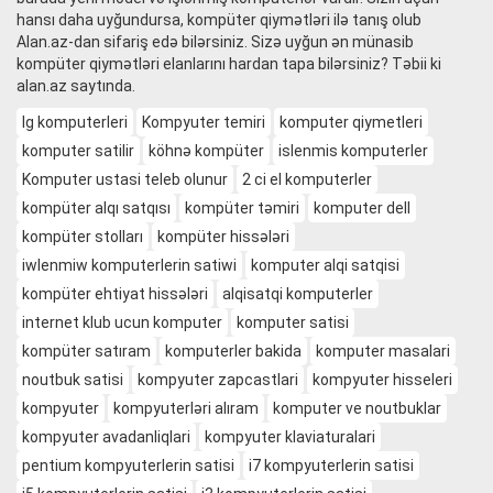
hansı daha uyğundursa,
kompüter qiymətləri ilə tanış olub
Alan.az-dan sifariş edə bilərsiniz.
Sizə uyğun ən münasib
kompüter qiymətləri elanlarını hardan tapa bilərsiniz? Təbii ki
alan.az saytında.
lg komputerleri
Kompyuter temiri
komputer qiymetleri
komputer satilir
köhnə kompüter
islenmis komputerler
Komputer ustasi teleb olunur
2 ci el komputerler
kompüter alqı satqısı
kompüter təmiri
komputer dell
kompüter stolları
kompüter hissələri
iwlenmiw komputerlerin satiwi
komputer alqi satqisi
kompüter ehtiyat hissələri
alqisatqi komputerler
internet klub ucun komputer
komputer satisi
kompüter satıram
komputerler bakida
komputer masalari
noutbuk satisi
kompyuter zapcastlari
kompyuter hisseleri
kompyuter
kompyuterləri alıram
komputer ve noutbuklar
kompyuter avadanliqlari
kompyuter klaviaturalari
pentium kompyuterlerin satisi
i7 kompyuterlerin satisi