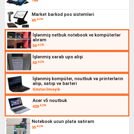
184
market barkod pos sistemləri
AZN
45
i̇şlənmiş netbuk notebook ve kompüterlər
alıram
AZN
50
i̇şlənmiş xarab ups alişi
AZN
50
i̇şlənmiş kompüter, noutbuk və printerlərin
alışı, satışı və barteri
Göstərilməyib
acer v5 noutbuk
AZN
420
notebook ucun plata satiram
AZN
35