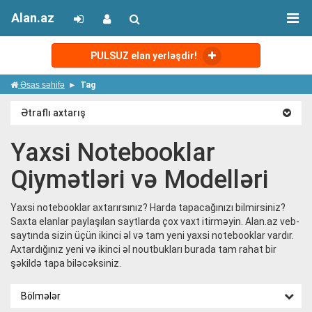
Alan.az
PULSUZ elan yerləşdir!
Əsas səhifə
Tag
Ətraflı axtarış
Yaxsi Notebooklar
Qiymətləri və Modelləri
Yaxsi notebooklar axtarırsınız? Harda tapacağınızı bilmirsiniz?
Saxta elanlar paylaşılan saytlarda çox vaxt itirməyin. Alan.az veb-
saytında sizin üçün ikinci əl və tam yeni yaxsi notebooklar vardır.
Axtardığınız yeni və ikinci əl noutbukları burada tam rahat bir
şəkildə tapa biləcəksiniz.
Bölmələr