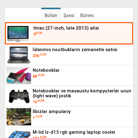
Bütün
Şəxsi
Biznes
imac (27-inch, late 2013) alisi
AZN
0
i̇slenmis noutbuklarin zemanetle satisi
AZN
230
notebooklar
AZN
80
notebooklar ve masaustu kompyuterler ucun
(light wave) jostik
AZN
10
i̇lbizlər ampuləriy
AZN
1
m-lid lz-d13 rgb gaming laptop cooler
AZN