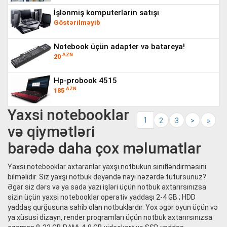
i̇şlənmiş komputerlərin satışı
Göstərilməyib
notebook üçün adapter və batareya!
AZN
20
hp-probook 4515
AZN
185
Yaxsi notebooklar
1
2
3
>
»
və qiymətləri
barədə daha çox məlumatlar
Yaxsi notebooklar axtaranlar yaxşı notbukun sinifləndirməsini
bilməlidir. Siz yaxşı notbuk deyəndə nəyi nəzərdə tutursunuz?
Əgər siz dərs və ya sadə yazı işləri üçün notbuk axtarırsınızsa
sizin üçün yaxsi notebooklar operativ yaddaşı 2-4 GB ; HDD
yaddaş qurğusuna sahib olan notbuklardır. Yox əgər oyun üçün və
ya xüsusi dizayn, render proqramları üçün notbuk axtarırsınızsa