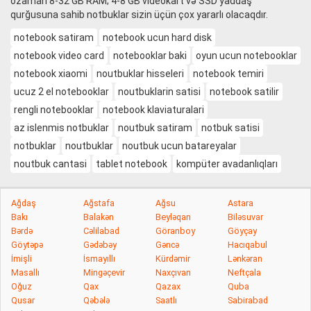
ozaman 8-32 GB RAM; 4-8 GB videokart və SSD yaddaş
qurğusuna sahib notbuklar sizin üçün çox yararlı olacaqdır.
notebook satiram
notebook ucun hard disk
notebook video card
notebooklar baki
oyun ucun notebooklar
notebook xiaomi
noutbuklar hisseleri
notebook temiri
ucuz 2 el notebooklar
noutbuklarin satisi
notebook satilir
rengli notebooklar
notebook klaviaturalari
az islenmis notbuklar
noutbuk satiram
notbuk satisi
notbuklar
noutbuklar
noutbuk ucun batareyalar
noutbuk cantasi
tablet notebook
kompüter avadanlıqları
Ağdaş
Ağstafa
Ağsu
Astara
Bakı
Balakən
Beyləqan
Biləsuvar
Bərdə
Cəlilabad
Göranboy
Göyçay
Göytəpə
Gədəbəy
Gəncə
Hacıqabul
İmişli
İsmayıllı
Kürdəmir
Lənkəran
Masallı
Mingəçevir
Naxçıvan
Neftçala
Oğuz
Qax
Qazax
Quba
Qusar
Qəbələ
Saatlı
Sabirabad