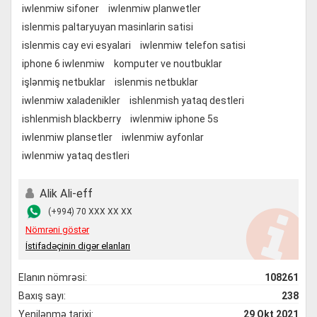
iwlenmiw sifoner
iwlenmiw planwetler
islenmis paltaryuyan masinlarin satisi
islenmis cay evi esyalari
iwlenmiw telefon satisi
iphone 6 iwlenmiw
komputer ve noutbuklar
işlənmiş netbuklar
islenmis netbuklar
iwlenmiw xaladenikler
ishlenmish yataq destleri
ishlenmish blackberry
iwlenmiw iphone 5s
iwlenmiw plansetler
iwlenmiw ayfonlar
iwlenmiw yataq destleri
Alik Ali-eff
(+994) 70 XXX XX XX
Nömrəni göstər
İstifadəçinin digər elanları
Elanın nömrəsi:
108261
Baxış sayı:
238
Yenilənmə tarixi:
29 Okt 2021