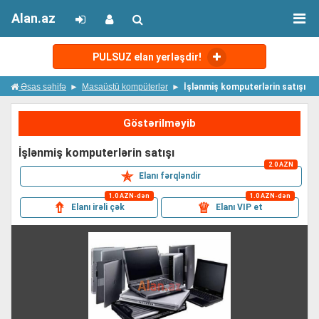
Alan.az
PULSUZ elan yerləşdir!
Əsas səhifə
Masaüstü kompüterlər
İşlənmiş komputerlərin satışı
Göstərilməyib
i̇şlənmiş komputerlərin satışı
2.0 AZN
✯
Elanı fərqləndir
1.0 AZN-dən
1.0 AZN-dən
⇮
♕
Elanı irəli çək
Elanı VIP et