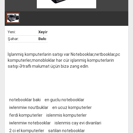
Yeni:
Xeyir
Şəhər:
Bakı
İşlənmiş komputerlərin satışı var Notebooklar,netbooklar,pc
komputerler,monobloklar hər cür işlənmiş komputerlərin
satışı Ətraflı məlumat üçün bizə zəng edin.
notebooklar baki
en guclu notebooklar
iwlenmiw noutbuklar
en ucuz komputerler
ferdi komputerler
islenmis komputerler
iwlenmiw notebooklar
islenmis cay evi divanlari
2 ci el komputerler
satilan notebooklar