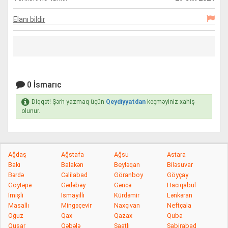
Elanı bildir
0 İsmarıc
Diqqət! Şərh yazmaq üçün
Qeydiyyatdan
keçməyiniz xahiş
olunur.
Ağdaş
Ağstafa
Ağsu
Astara
Bakı
Balakən
Beyləqan
Biləsuvar
Bərdə
Cəlilabad
Göranboy
Göyçay
Göytəpə
Gədəbəy
Gəncə
Hacıqabul
İmişli
İsmayıllı
Kürdəmir
Lənkəran
Masallı
Mingəçevir
Naxçıvan
Neftçala
Oğuz
Qax
Qazax
Quba
Qusar
Qəbələ
Saatlı
Sabirabad