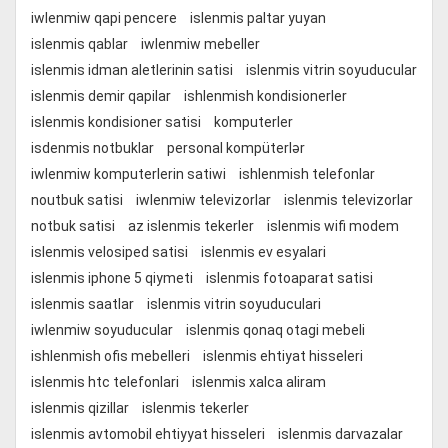
iwlenmiw qapi pencere
islenmis paltar yuyan
islenmis qablar
iwlenmiw mebeller
islenmis idman aletlerinin satisi
islenmis vitrin soyuducular
islenmis demir qapilar
ishlenmish kondisionerler
islenmis kondisioner satisi
komputerler
isdenmis notbuklar
personal kompüterlər
iwlenmiw komputerlerin satiwi
ishlenmish telefonlar
noutbuk satisi
iwlenmiw televizorlar
islenmis televizorlar
notbuk satisi
az islenmis tekerler
islenmis wifi modem
islenmis velosiped satisi
islenmis ev esyalari
islenmis iphone 5 qiymeti
islenmis fotoaparat satisi
islenmis saatlar
islenmis vitrin soyuduculari
iwlenmiw soyuducular
islenmis qonaq otagi mebeli
ishlenmish ofis mebelleri
islenmis ehtiyat hisseleri
islenmis htc telefonlari
islenmis xalca aliram
islenmis qizillar
islenmis tekerler
islenmis avtomobil ehtiyyat hisseleri
islenmis darvazalar