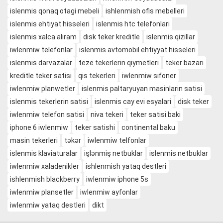
islenmis qonaq otagi mebeli
ishlenmish ofis mebelleri
islenmis ehtiyat hisseleri
islenmis htc telefonlari
islenmis xalca aliram
disk teker kreditle
islenmis qizillar
iwlenmiw telefonlar
islenmis avtomobil ehtiyyat hisseleri
islenmis darvazalar
teze tekerlerin qiymetleri
teker bazari
kreditle teker satisi
qis tekerleri
iwlenmiw sifoner
iwlenmiw planwetler
islenmis paltaryuyan masinlarin satisi
islenmis tekerlerin satisi
islenmis cay evi esyalari
disk teker
iwlenmiw telefon satisi
niva tekeri
teker satisi baki
iphone 6 iwlenmiw
teker satishi
continental baku
masin tekerleri
təkər
iwlenmiw telfonlar
islenmis klaviaturalar
işlənmiş netbuklar
islenmis netbuklar
iwlenmiw xaladenikler
ishlenmish yataq destleri
ishlenmish blackberry
iwlenmiw iphone 5s
iwlenmiw plansetler
iwlenmiw ayfonlar
iwlenmiw yataq destleri
dikt