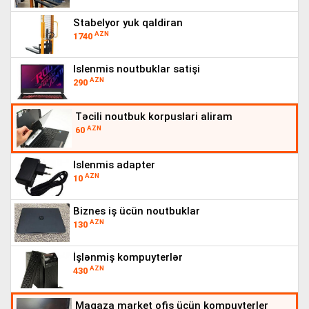
stabelyor yuk qaldiran
AZN
1740
islenmis noutbuklar satişi
AZN
290
təcili noutbuk korpuslari aliram
AZN
60
islenmis adapter
AZN
10
biznes iş ücün noutbuklar
AZN
130
i̇şlənmiş kompuyterlər
AZN
430
magaza market ofis ücün kompuyterler