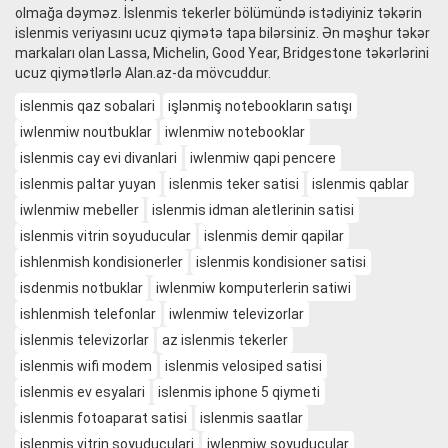
olmağa dəyməz. İslenmis tekerler bölümündə istədiyiniz təkərin
islenmis veriyasını ucuz qiymətə tapa bilərsiniz. Ən məşhur təkər
markaları olan Lassa, Michelin, Good Year, Bridgestone təkərlərini
ucuz qiymətlərlə Alan.az-da mövcuddur.
islenmis qaz sobalari
işlənmiş notebookların satışı
iwlenmiw noutbuklar
iwlenmiw notebooklar
islenmis cay evi divanlari
iwlenmiw qapi pencere
islenmis paltar yuyan
islenmis teker satisi
islenmis qablar
iwlenmiw mebeller
islenmis idman aletlerinin satisi
islenmis vitrin soyuducular
islenmis demir qapilar
ishlenmish kondisionerler
islenmis kondisioner satisi
isdenmis notbuklar
iwlenmiw komputerlerin satiwi
ishlenmish telefonlar
iwlenmiw televizorlar
islenmis televizorlar
az islenmis tekerler
islenmis wifi modem
islenmis velosiped satisi
islenmis ev esyalari
islenmis iphone 5 qiymeti
islenmis fotoaparat satisi
islenmis saatlar
islenmis vitrin soyuduculari
iwlenmiw soyuducular