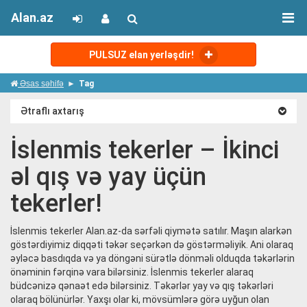
Alan.az
PULSUZ elan yerləşdir!
Əsas səhifə
Tag
Ətraflı axtarış
İslenmis tekerler – İkinci
əl qış və yay üçün
tekerler!
İslenmis tekerler Alan.az-da sərfəli qiymətə satılır. Maşın alarkən
göstərdiyimiz diqqəti təkər seçərkən də göstərməliyik. Ani olaraq
əyləcə basdıqda və ya döngəni sürətlə dönməli olduqda təkərlərin
önəminin fərqinə vara bilərsiniz. İslenmis tekerler alaraq
büdcənizə qənaət edə bilərsiniz. Təkərlər yay və qış təkərləri
olaraq bölünürlər. Yaxşı olar ki, mövsümlərə görə uyğun olan