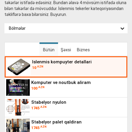
təkərlər istifadə edəsiniz. Bundan əlavə 4 mövsüm istifadə oluna
bilən təkərlər də mövcuddur. İslenmis tekerler kateqoriyasından
təkliflərə baxa bilərsiniz. Buyurun.
Bölmələr
Bütün
Şəxsi
Biznes
islenmis kompuyter detallari
AZN
10
komputer ve noutbuk aliram
AZN
100
stabelyor nyulon
AZN
1745
stabelyor palet qaldiran
AZN
1745