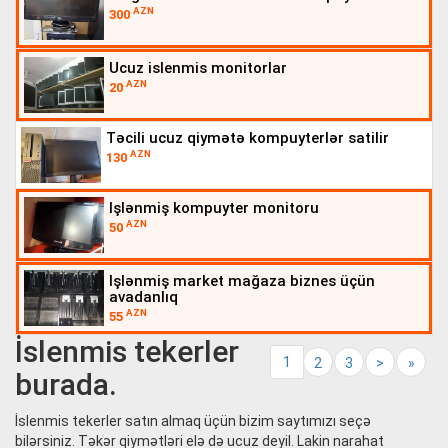
AZN
300
ucuz islenmis monitorlar
AZN
20
təcili ucuz qiymətə kompuyterlər satilir
AZN
130
işlənmiş kompuyter monitoru
AZN
50
işlənmiş market mağaza biznes üçün
avadanlıq
AZN
55
İslenmis tekerler
1
2
3
>
»
burada.
İslenmis tekerler satın almaq üçün bizim saytımızı seçə
bilərsiniz. Təkər qiymətləri elə də ucuz deyil. Lakin narahat