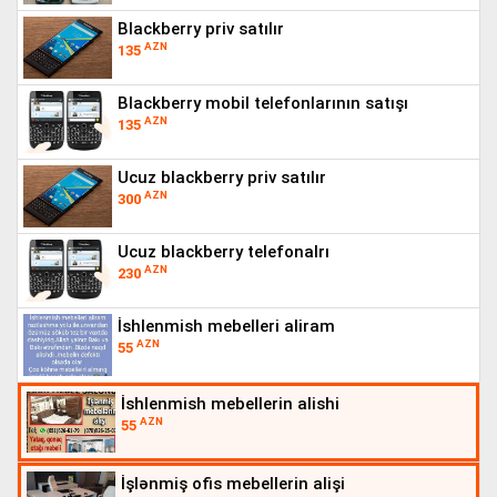
blackberry priv satılır
AZN
135
blackberry mobil telefonlarının satışı
AZN
135
ucuz blackberry priv satılır
AZN
300
ucuz blackberry telefonalrı
AZN
230
i̇shlenmish mebelleri aliram
AZN
55
i̇shlenmish mebellerin alishi
AZN
55
i̇şlənmiş ofis mebellerin alişi