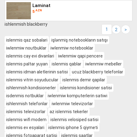
laminat
AZN
5
ishlenmish blackberry
1
2
>
islenmis qaz sobalari
işlənmiş notebookların satışı
iwlenmiw noutbuklar
iwlenmiw notebooklar
islenmis cay evi divanlari
iwlenmiw qapi pencere
islenmis paltar yuyan
islenmis qablar
iwlenmiw mebeller
islenmis idman aletlerinin satisi
ucuz blackberry telefonlar
islenmis vitrin soyuducular
islenmis demir qapilar
ishlenmish kondisionerler
islenmis kondisioner satisi
isdenmis notbuklar
iwlenmiw komputerlerin satiwi
ishlenmish telefonlar
iwlenmiw televizorlar
islenmis televizorlar
az islenmis tekerler
islenmis wifi modem
islenmis velosiped satisi
islenmis ev esyalari
islenmis iphone 5 qiymeti
islenmis fotoaparat satisi
islenmis saatlar