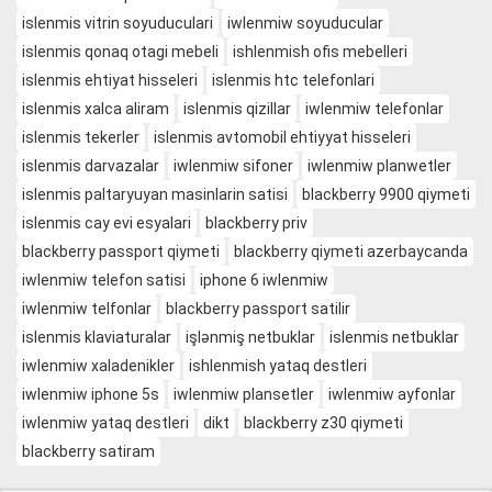
islenmis vitrin soyuduculari
iwlenmiw soyuducular
islenmis qonaq otagi mebeli
ishlenmish ofis mebelleri
islenmis ehtiyat hisseleri
islenmis htc telefonlari
islenmis xalca aliram
islenmis qizillar
iwlenmiw telefonlar
islenmis tekerler
islenmis avtomobil ehtiyyat hisseleri
islenmis darvazalar
iwlenmiw sifoner
iwlenmiw planwetler
islenmis paltaryuyan masinlarin satisi
blackberry 9900 qiymeti
islenmis cay evi esyalari
blackberry priv
blackberry passport qiymeti
blackberry qiymeti azerbaycanda
iwlenmiw telefon satisi
iphone 6 iwlenmiw
iwlenmiw telfonlar
blackberry passport satilir
islenmis klaviaturalar
işlənmiş netbuklar
islenmis netbuklar
iwlenmiw xaladenikler
ishlenmish yataq destleri
iwlenmiw iphone 5s
iwlenmiw plansetler
iwlenmiw ayfonlar
iwlenmiw yataq destleri
dikt
blackberry z30 qiymeti
blackberry satiram