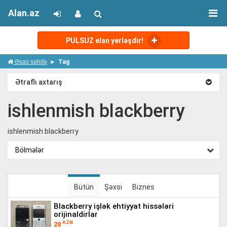
Alan.az
PULSUZ elan yerləşdir!
Əsas səhifə
Tag
Ətraflı axtarış
ishlenmish blackberry
ishlenmish blackberry
Bölmələr
Bütün
Şəxsi
Biznes
blackberry işlək ehtiyyat hissələri
orijinaldirlar
AZN
28