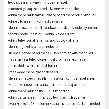
tek carpayilar qiymeti
modern mebel
avanqard yataq mebelleri
iwlenmiw mebeller
köhnə mebellərin təmiri
yataq otagi mebelleri qiymetleri
kohne utu aliram
kohne divan aliram
islenmis kuxna mebeli
embawood divan kreslo qiymetleri
cehizlik mebel destleri
kohne xalca aliram
köhnə televizor aliram
xarab noutbuk aliram
islenmis gozellik salonu mebelleri
islenmis qonaq otagi mebeli
ishlenmish ofis mebelleri
mebel ustasi teleb olunur
delloro mebel qiymetleri
ofis mebeli satilir
mebel temiri
Embawood mebel yataq destleri
İslenmis metbex mebellerinin satisi
köhnə mebel alıram
iwlenmiw mebellerin satisi
ucuz mebel qiymetleri
köhnə mebellərin satışı
ucuz mebeller
köhnə paltar aliram
məişət texnikası
dezgahlar
divan kreslo 2018
İslenmi kuxna mebeli
mebeller
mebel