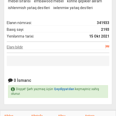
mebel sifarisi
embawood mebel
kohne qepikler aliram
ishlenmish yataq destleri
iwlenmiw yataq destleri
Elanın nömrəsi:
341933
Baxış sayı:
2193
Yenilənmə tarixi:
15 Okt 2021
Elanı bildir
0 İsmarıc
Diqqət! Şərh yazmaq üçün
Qeydiyyatdan
keçməyiniz xahiş
olunur.
Ağdaş
Ağstafa
Ağsu
Astara