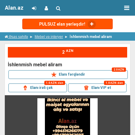
Alan.az
PULSUZ elan yerləşdir!
Əsas səhifə
Mebel və interyer
İshlenmish mebel aliram
AZN
2
i̇shlenmish mebel aliram
2.0 AZN
✯
Elanı fərqləndir
1.0 AZN-dən
1.0 AZN-dən
⇮
♕
Elanı irəli çək
Elanı VIP et