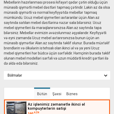
Mebellərin hazırlanması prosesi kifayət qədər çətin olduğu üçün
münasib qiymətli mebel dəstləri tapmaq çətindir. Lakin az da olsa
münasib qiymətli və normal keyfiyyətdə mebellər tapmaq
mümkündü. Ucuz mebel qiymetleri axtaranlar üçün Alan.az
saytında satılan mebel dəstlərinə nəzər sala bilərsiniz. Ucuz
mebel qiymetleri ilə maraqlanırsınızsa Alan.az saytında tapa
bilərsiniz. Mebellər evimizin əvəzolunmaz əşyalarıdır. Keyfiyyətli
və eyni zamanda Ucuz mebel axtarırsınızsa bunun üçün ən
münasib qiymətlər Alan.az saytında təklif olunur. Burada müxtəlif
brendlərin və ölkələrin istehsalı olan ikinci əl və ya yeni Ucuz
mebel qiymetleri hər büdcə üçün sərfəlidir. Həmçinin burada təklif
olunan mebel modelləri sərfəli və uzun müddətli kredit şərtləri ilə
də əldə edə bilərsiniz.
Bölmələr
Bütün
Şəxsi
Biznes
az işlənimiz zəmanətlə ikinci əl
kompuyterlərin satişi
AZN
160