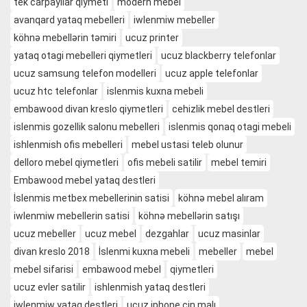
tek carpayilar qiymeti
modern mebel
avanqard yataq mebelleri
iwlenmiw mebeller
köhnə mebellərin təmiri
ucuz printer
yataq otagi mebelleri qiymetleri
ucuz blackberry telefonlar
ucuz samsung telefon modelleri
ucuz apple telefonlar
ucuz htc telefonlar
islenmis kuxna mebeli
embawood divan kreslo qiymetleri
cehizlik mebel destleri
islenmis gozellik salonu mebelleri
islenmis qonaq otagi mebeli
ishlenmish ofis mebelleri
mebel ustasi teleb olunur
delloro mebel qiymetleri
ofis mebeli satilir
mebel temiri
Embawood mebel yataq destleri
İslenmis metbex mebellerinin satisi
köhnə mebel alıram
iwlenmiw mebellerin satisi
köhnə mebellərin satışı
ucuz mebeller
ucuz mebel
dezgahlar
ucuz masinlar
divan kreslo 2018
İslenmi kuxna mebeli
mebeller
mebel
mebel sifarisi
embawood mebel
qiymetleri
ucuz evler satilir
ishlenmish yataq destleri
iwlenmiw yataq destleri
ucuz iphone çin malı