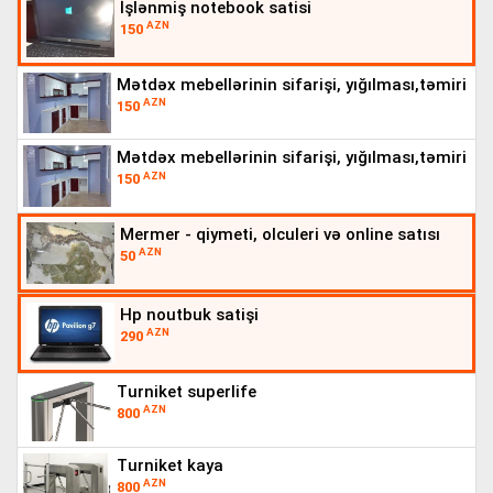
i̇şlənmiş notebook satisi
AZN
150
mətdəx mebellərinin sifarişi, yığılması,təmiri
AZN
150
mətdəx mebellərinin sifarişi, yığılması,təmiri
AZN
150
mermer - qiymeti, olculeri və online satısı
AZN
50
hp noutbuk satişi
AZN
290
turniket superlife
AZN
800
turniket kaya
AZN
800