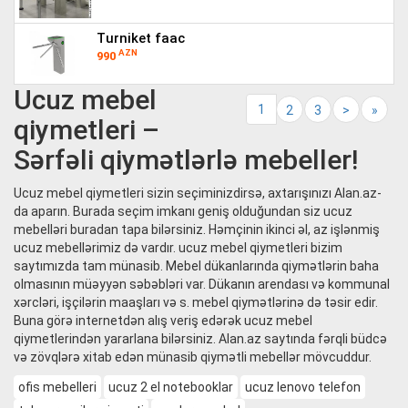
turniket faac
AZN
990
Ucuz mebel
1
2
3
>
»
qiymetleri –
Sərfəli qiymətlərlə mebeller!
Ucuz mebel qiymetleri sizin seçiminizdirsə, axtarışınızı Alan.az-
da aparın. Burada seçim imkanı geniş olduğundan siz ucuz
mebelləri buradan tapa bilərsiniz. Həmçinin ikinci əl, az işlənmiş
ucuz mebellərimiz də vardır. ucuz mebel qiymetleri bizim
saytımızda tam münasib. Mebel dükanlarında qiymətlərin baha
olmasının müəyyən səbəbləri var. Dükanın arendası və kommunal
xərcləri, işçilərin maaşları və s. mebel qiymətlərinə də təsir edir.
Buna görə internetdən alış veriş edərək ucuz mebel
qiymetlerindən yararlana bilərsiniz. Alan.az saytında fərqli büdcə
və zövqlərə xitab edən münasib qiymətli mebellər mövcuddur.
ofis mebelleri
ucuz 2 el notebooklar
ucuz lenovo telefon