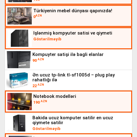
türkiyenin mebel dünyası qapınızda!
AZN
0
işlənmiş kompyuter satisi ve qiymeti
Göstərilməyib
kompuyter satişi ilə bagli elanlar
AZN
90
ən ucuz tp-link tl-sf1005d – plug play
rahatlığı i̇lə
AZN
22
notebook modelləri
AZN
190
bakida ucuz komputer satilir en ucuz
qiymete satilir
Göstərilməyib