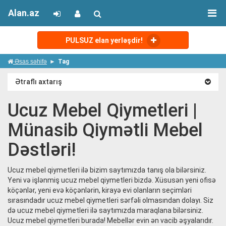
Alan.az
PULSUZ elan yerləşdir!
Əsas səhifə
Tag
Ətraflı axtarış
Ucuz Mebel Qiymetleri |
Münasib Qiymətli Mebel
Dəstləri!
Ucuz mebel qiymetleri ilə bizim saytımızda tanış ola bilərsiniz.
Yeni və işlənmiş ucuz mebel qiymetleri bizdə. Xüsusən yeni ofisə
köçənlər, yeni evə köçənlərin, kirayə evi olanların seçimləri
sırasındadır ucuz mebel qiymetleri sərfəli olmasından dolayı. Siz
də ucuz mebel qiymetleri ilə saytımızda maraqlana bilərsiniz.
Ucuz mebel qiymetleri burada! Mebellər evin ən vacib əşyalarıdır.