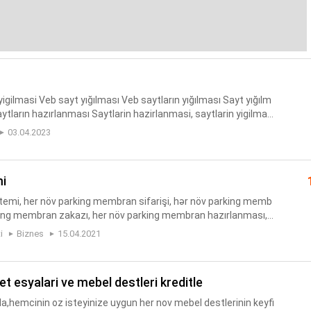
yigilmasi Veb sayt yığılması Veb saytların yığılması Sayt yığılm
ların hazırlanması Saytlarin hazirlanmasi, saytlarin yigilmas
 yaradilmasi en serfeli qiymetlerle. Veb saytlari...
03.04.2023
mi
stemi, her növ parking membran sifarişi, hər növ parking memb
arking membran zakazı, her növ parking membran hazırlanması,
 hazırlanması və quraşdırılması,maşın üçün kölgəlik sisteml...
i
Biznes
15.04.2021
set esyalari ve mebel destleri kreditle
a,hemcinin oz isteyinize uygun her nov mebel destlerinin keyfi