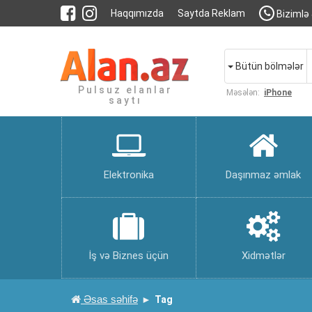
Haqqımızda
Saytda Reklam
Bizimlə 
Bütün bölmələr
Pulsuz elanlar
Məsələn:
iPhone
saytı
Elektronika
Daşınmaz əmlak
İş və Biznes üçün
Xidmətlər
Əsas səhifə
Tag