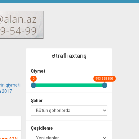
Ətraflı axtarış
Qiymət
0
993 858 808
rin qiymeti
m 2017
Şəhər
Çeşidləmə
AZN