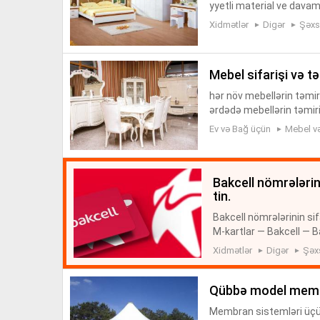
yyetli material ve davam
materiallari ve Almaniya
Xidmətlər
Digər
Şəxs
mebel sifarişi və t
hər növ mebellərin təmiri
ərdədə mebellərin təmiri
arılacaq.qısa müddətdə s
Ev və Bağ üçün
Mebel və
bakcell nömrələrinin sifarişi. hamısı. sadə. bürünc. gümüş. qızıl. pla
tin.
Bakcell nömrələrinin sif
M-kartlar — Bakcell — B
Bakcell nömrə almaq. Ba
Xidmətlər
Digər
Şəx
qübbə model mem
Membran sistemləri üçün 