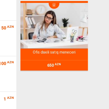
AZN
50
ofis daxili satış meneceri
AZN
100
AZN
650
AZN
1