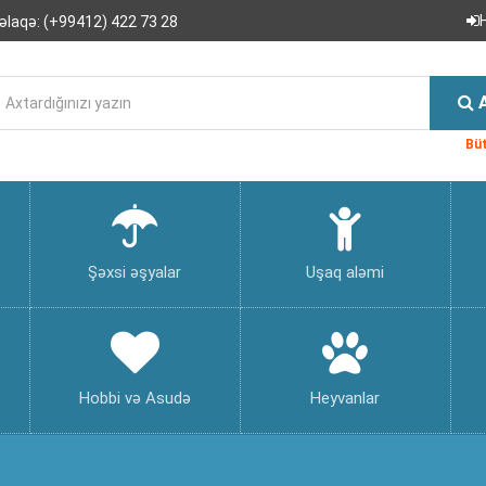
əlaqə:
(+99412) 422 73 28
Büt
Şəxsi əşyalar
Uşaq aləmi
Hobbi və Asudə
Heyvanlar