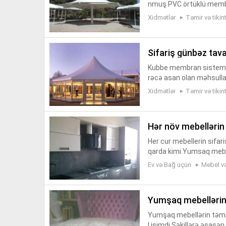
nmuş PVC örtüklü membr
ket yerləri, alış-veriş mər
Xidmətlər
Təmir və tikint
sifariş günbəz tav
Kubbe membran sistemlər
rəcə asan olan məhsullar
əcə davamlı materiallar
Xidmətlər
Təmir və tikint
hər növ mebellərin 
Her cur mebellerin sifar
qarda kimi.Yumsaq mebe
stleri,carpayilar,magaz
Ev və Bağ üçün
Mebel və
n...
yumşaq mebellərin 
Yumşaq mebellərin təmiri
l işimdi.Şəkillərə əsasə