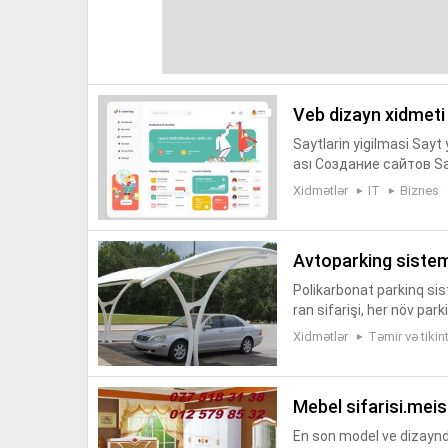
veb dizayn xidmeti
Saytlarin yigilmasi Sayt 
ası Создание сайтов Sayt
i, sayt sifarisi, saytlarin
Xidmətlər
IT
Biznes
avtoparking siste
Polikarbonat parkinq si
ran sifarişi, her növ p
her növ parking membran
Xidmətlər
Təmir və tikint
mebel sifarisi.mei
En son model ve dizaynd