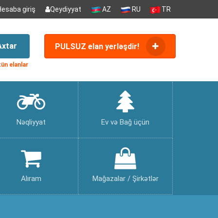
Hesaba giriş
Qeydiyyat
AZ
RU
TR
Axtar
PULSUZ elan yerləşdir!
ün elanlar
Nəqliyyat
Ev və Bağ üçün
Alıram
Mağazalar / Şirkətlər