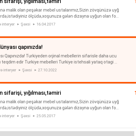
n sifarişi, yığılması,təmiri
inə malik olan peşəkar mebel ustalarımız,Sizin zövqünüzə uyğ
ərdə,istədiyiniz ölçüdə,xoşunuza gələn dizayna uyğun olan for
 yolu ilə,Sizin üçün sərfəli olan münasib qiymətə,müxtəli...
 interyer
Şəxsi
16.04.2017
dünyası qapınızda!
ı Qapınızda! Turkiyeden orjinal mebellerin sifarisle daha ucu
teqdim edir Turkiye mebelleri Turkiye istehsali yataq otagi m
i turkiye mebelleri Baki da Yataq Desti Turkiye Istehsalı...
ə interyer
Şəxsi
27.10.2022
n sifarişi, yığılması,təmiri
inə malik olan peşəkar mebel ustalarımız,Sizin zövqünüzə uyğ
ərdə,istədiyiniz ölçüdə,xoşunuza gələn dizayna uyğun olan for
 yolu ilə,Sizin üçün sərfəli olan münasib qiymətə,müxtəli...
 interyer
Şəxsi
25.05.2017