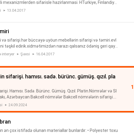
li mexanizmlerden sifarisle hazirlanmasi. HTurkiye, Finlandiya
 istehsali olan mexanizmlerden hazirlanan mebeller zov...
i
13.04.2017
əmiri
 və sifarişi.hər büccəyə uyöun mebellərin sifarişi və təmiri.evl
ni təşkil edirik.xidmətimizdən narazı qalsanız ödəniş geri qayt
ifarişiniz ünvana çatdırılazaq.təmirimizə 100 faiz...
 interyer
Şəxsi
16.04.2017
arişi. Hamısı. Sadə. Bürünc. Gümüş. Qızıl. Platin.Nömrələr və SI
akı, Azərbaycan Bakcell nömrələr Bakcell nömrələrin sifarişi.
kcell Bakcell nömrə Bakcell nomre axtarisi Cin nomrele...
si
24.09.2024
bran
ən çox istifadə olunan materiallar bunlardır: • Polyester toxu