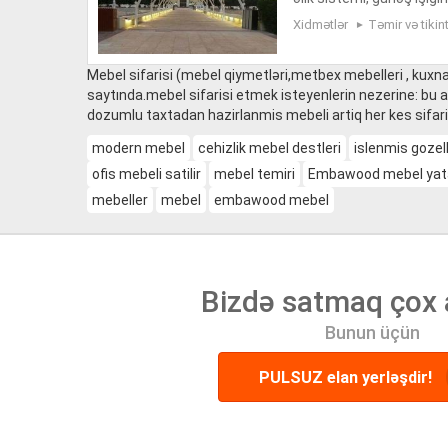
ən ölçüdə yarasa membra
Xidmətlər
Təmir və tikint
Mebel sifarisi (mebel qiymetləri,metbex mebelleri , kuxna
saytında.mebel sifarisi etmek isteyenlerin nezerine: bu a
dozumlu taxtadan hazirlanmis mebeli artiq her kes sifaris
modern mebel
cehizlik mebel destleri
islenmis gozell
ofis mebeli satilir
mebel temiri
Embawood mebel yata
mebeller
mebel
embawood mebel
Bizdə satmaq çox 
Bunun üçün
PULSUZ elan yerləşdir!