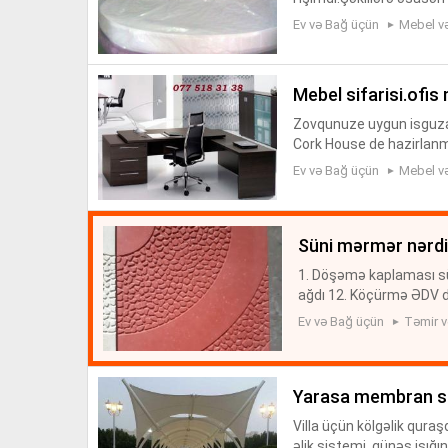
təklif edirik.Əlaqə n
Ev və Bağ üçün
Mebel və
l...
mebel sifarisi.ofis
Zovqunuze uygun isguzar 
Cork House de hazirlanma
sdirilma pulsuzdur. Uste
Ev və Bağ üçün
Mebel və
süni mərmər nərd
1. Döşəmə kaplaması sü
ağdı 12. Köçürmə ƏDV da
12 m, Köçürmə ƏDV daxi
Ev və Bağ üçün
Təmir və
8...
yarasa membran si
Villa üçün kölgəlik quraş
əlik sistemi, günəş işığı