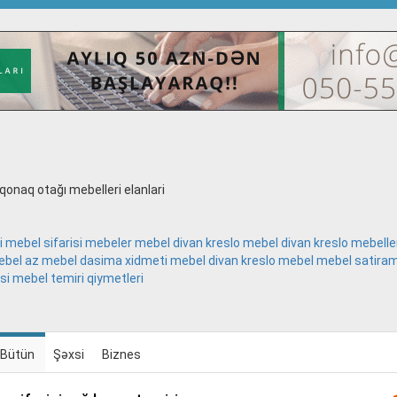
onaq otağı mebelleri elanlari
i
mebel sifarisi
mebeler
mebel divan kreslo
mebel divan kreslo
mebelle
bel az
mebel dasima xidmeti
mebel divan kreslo
mebel
mebel satira
si
mebel temiri qiymetleri
Bütün
Şəxsi
Biznes