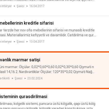
omre: 0709061996 - 0506268896 WHATSAPP- 0708372396 mebe
 interyer
Şəxsi
16.04.2017
 mebellerinin kreditle sifarisi
terzde her nov ofis mebellerinin sifarisi ve munasib kreditle
si. Materiallarimiz kefiyyetli ve davamlidir. Catdirilma ve qura
lik 1 il zemanetle. Unvan; Xetai rayonu,Gence prospe...
 interyer
Şəxsi
13.04.2017
ivənlik mərmər satişi
ni mərmər: Ölçülər: 0,02*0,60*0,60 0,02*0,30*0,60 Qiyməti n
xil 14,16 2. Nərdivənliklər Ölçülər: 120*35*0,02 Qiyməti Nağdı
l 14,16 3. Süpürgəlik Qiyməti Nağdı 4 m Köçürmə ƏDV daxil 4,
 tikinti
Şəxsi
23.02.2024
steminin qurasdirilmasi
dırılması, kolgelik sistemi, pəncərə üstü kölgəlik, qapı üstü kölg
na qarşı qoruyucu kölgəlik, kölgəlik yaradan konstruksiya, istənil