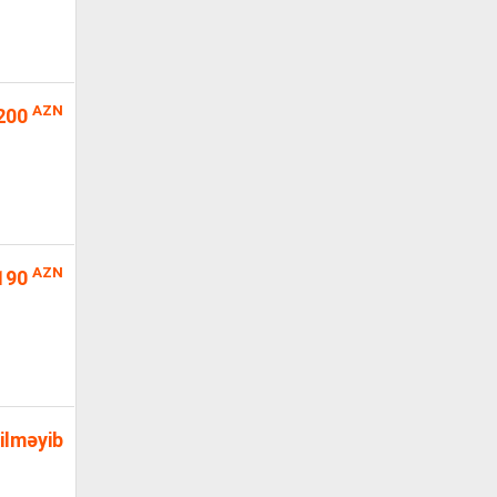
AZN
200
AZN
190
ilməyib