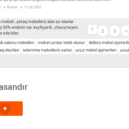
n zakazı, istenilen ölcüde yarasa membranları...
i
Biznes
11.02.2022
 mebeli , yataq mebelleri) alan.az elanlar
y 50% endirim var. keyfiyyetli , churumeyen,
1
2
3
>
 ede biler.
ik salonu mebelleri
mebel ustasi teleb olunur
delloro mebel qiymetl
q destleri
iwlenmiw mebellerin satisi
ucuz mebel qiymetleri
ucuz
asandır