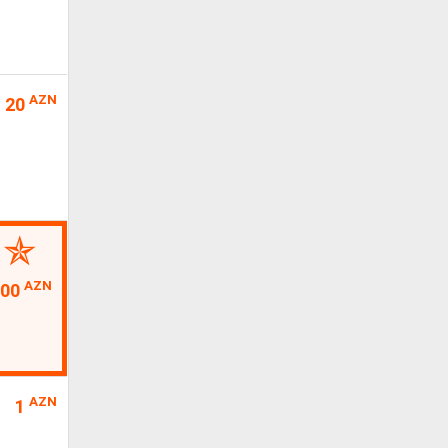
AZN
20
AZN
100
AZN
1