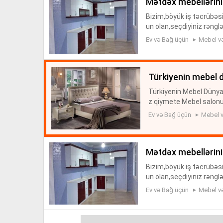
mətdəx mebellərini
Bizim,böyük iş təcrübəs
un olan,seçdiyiniz rəngl
mada,qarşılıqlı razılaşma
Ev və Bağ üçün
Mebel və
türkiyenin mebel 
Türkiyenin Mebel Dünyas
z qiymete Mebel salonu 
ebeli divanlari qiymetler
Ev və Bağ üçün
Mebel v
mətdəx mebellərini
Bizim,böyük iş təcrübəs
un olan,seçdiyiniz rəngl
mada,qarşılıqlı razılaşma
Ev və Bağ üçün
Mebel və