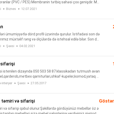
anlar (PVC / PES) Membranin tətbiq sahəsi çox genişdir. Mar
kəzlərinin damları, amfiteatrlar, təşkilatlar, festivall...
i
Biznes
12.07.2021
an
i ümumiyyətlə dörd profil üzərində qurulur. İstifadəsi son də
ımız müxtəlif rəng və ölçülərdə də istehsal edilə bilər. Son dər
la dəstəklənən məhsulumuz günəş işığından və yağışdan q...
i
Şəxsi
04.02.2021
sifarişi
isi istenilen dizaynda 050 503 58 87.klassikadan tutmush avan
l,qarderob,metbex qarniturlari,shkaf-kupeler,komod,yataq de
a,aptek,restoran ucun lazim olan mebel avadanliqlari.Maraqla
 interyer
Şəxsi
27.05.2017
təmiri və sifarişi
Göstər
 və sifarişi qəbul olunur.Şəkillərdə gördüyünüz mebellər öz ə
n istənilən mebelləri sizə mebel salonlarina verdiyimiz qiymətə