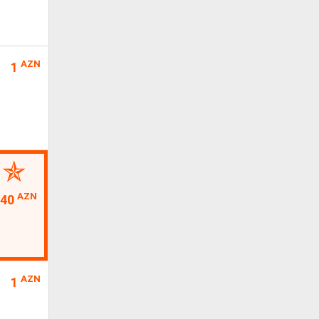
AZN
1
AZN
40
AZN
1