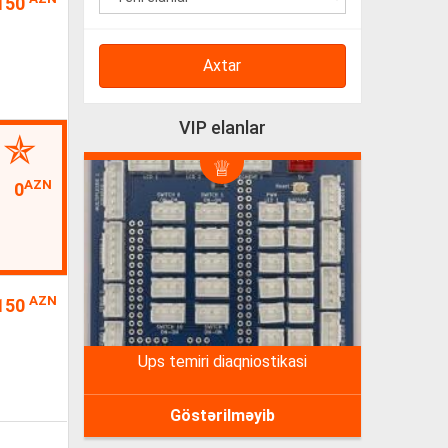
150
Axtar
VIP elanlar
AZN
0
AZN
150
ups temiri diaqniostikasi
Göstərilməyib