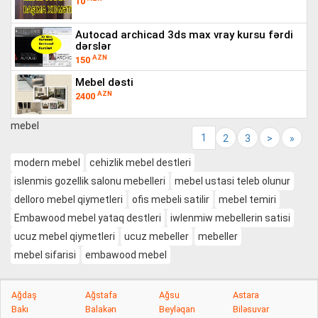
10
autocad archicad 3ds max vray kursu fərdi
dərslər
AZN
150
mebel dəsti
AZN
2400
mebel
1
2
3
>
»
modern mebel
cehizlik mebel destleri
islenmis gozellik salonu mebelleri
mebel ustasi teleb olunur
delloro mebel qiymetleri
ofis mebeli satilir
mebel temiri
Embawood mebel yataq destleri
iwlenmiw mebellerin satisi
ucuz mebel qiymetleri
ucuz mebeller
mebeller
mebel sifarisi
embawood mebel
Ağdaş
Ağstafa
Ağsu
Astara
Bakı
Balakən
Beyləqan
Biləsuvar