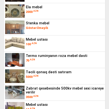
ela mebel
AZN
2000
stenka mebel
Göstərilməyib
mebel ustası
AZN
100
termo ruminyanın roza mebel dəsti
AZN
70
təcili qonaq dəsti satıram
AZN
5000
zabrat qesebesinde 500kv mebel sexi icareye
verilir
AZN
3500
mebel ustası
AZN