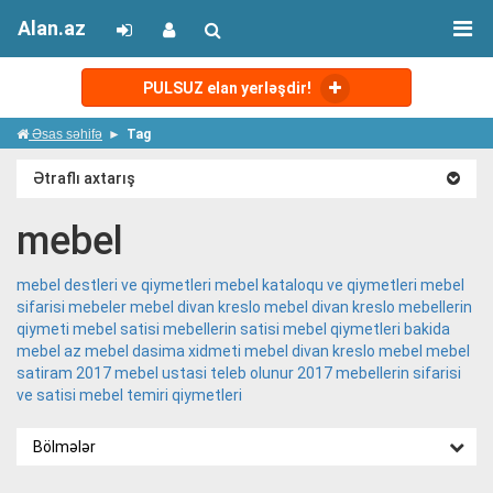
Alan.az
PULSUZ elan yerləşdir!
Əsas səhifə
Tag
Ətraflı axtarış
mebel
mebel destleri ve qiymetleri
mebel kataloqu ve qiymetleri
mebel
sifarisi
mebeler
mebel divan kreslo
mebel divan kreslo
mebellerin
qiymeti
mebel satisi
mebellerin satisi
mebel qiymetleri bakida
mebel az
mebel dasima xidmeti
mebel divan kreslo
mebel
mebel
satiram 2017
mebel ustasi teleb olunur 2017
mebellerin sifarisi
ve satisi
mebel temiri qiymetleri
Bölmələr