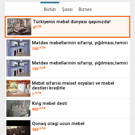
Bütün
Şəxsi
Biznes
türkiyenin mebel dünyası qapınızda!
AZN
0
mətdəx mebellərinin sifarişi, yığılması,təmiri
AZN
150
mətdəx mebellərinin sifarişi, yığılması,təmiri
AZN
150
mebel sifarisi.meiset esyalari ve mebel
destleri kreditle
AZN
1
king mebel desti
AZN
950
qonaq otagi ucun mebel
AZN
260