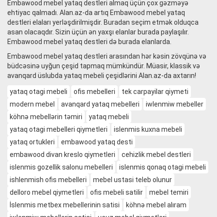
Embawood mebel yataq destleri almaq üçün çox gəzməyə
ehtiyac qalmadı. Alan.az-da artıq Embawood mebel yataq
destleri elaları yerləşdirilmişdir. Buradan seçim etmək olduqca
asan olacaqdır. Sizin üçün ən yaxşı elanlar burada paylaşılır.
Embawood mebel yataq destleri də burada elanlarda.
Embawood mebel yataq destleri arasından hər kəsin zövqünə və
büdcəsinə uyğun çeşid tapmaq mümkündür. Müasir, klassik və
avanqard üslubda yataq mebeli çeşidlərini Alan.az-da axtarın!
yataq otagi mebeli
ofis mebelleri
tek carpayilar qiymeti
modern mebel
avanqard yataq mebelleri
iwlenmiw mebeller
köhnə mebellərin təmiri
yataq mebeli
yataq otagi mebelleri qiymetleri
islenmis kuxna mebeli
yataq ortukleri
embawood yataq desti
embawood divan kreslo qiymetleri
cehizlik mebel destleri
islenmis gozellik salonu mebelleri
islenmis qonaq otagi mebeli
ishlenmish ofis mebelleri
mebel ustasi teleb olunur
delloro mebel qiymetleri
ofis mebeli satilir
mebel temiri
İslenmis metbex mebellerinin satisi
köhnə mebel alıram