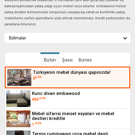
Mebelini yeniləmək istəyənlər, o cümlədən yeni ailə quracaq cütlüklər bu
kateqoriyamızdan yataq otağı üçün mebel seçə bilərlər. embawood mebel
yataq destleri bölməmizdə zövqünüzü oxşayacaq rahat və komfortlu yataq
mebellərini sərfəli qiymətlərlə əldə etmək mümkündür. Kredit şərtlərindən də
yararlana bilərsiniz.
Bölmələr
Bütün
Şəxsi
Biznes
türkiyenin mebel dünyası qapınızda!
AZN
0
kunc divan embawood
AZN
450
mebel sifarisi.meiset esyalari ve mebel
destleri kreditle
AZN
1
termo ruminyanın roza mebel dəsti