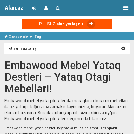
Alan.az
PULSUZ elan yerləşdir!
Əsas səhifə
Tag
Ətraflı axtarış
Embawood Mebel Yataq
Destleri – Yataq Otagi
Mebelləri!
Embawood mebel yataq destleri ilə maraqlanıb buranın mebelləri
ilə öz yataq otağınızı bəzəmək istəyirsinizsə, buyurun Alan.az-ın
elanlar bazasına. Burada axtarış aparıb sizin cibinizə uyğun
Embawood mebel yataq destleri seçimi edə bilərsiniz.
Embawood mebel yataq destleri keyfiyət və müasir dizaynı ilə fərqlənir.