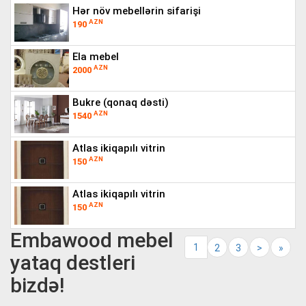
hər növ mebellərin sifarişi
AZN
190
ela mebel
AZN
2000
bukre (qonaq dəsti)
AZN
1540
atlas ikiqapılı vitrin
AZN
150
atlas ikiqapılı vitrin
AZN
150
Embawood mebel
1
2
3
>
»
yataq destleri
bizdə!