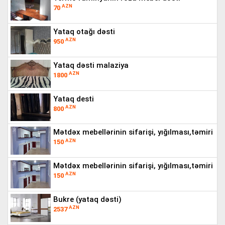
AZN
70
yataq otağı dəsti
AZN
950
yataq dəsti malaziya
AZN
1800
yataq desti
AZN
800
mətdəx mebellərinin sifarişi, yığılması,təmiri
AZN
150
mətdəx mebellərinin sifarişi, yığılması,təmiri
AZN
150
bukre (yataq dəsti)
AZN
2537