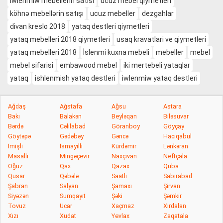
iwlenmiw mebellerin satisi
ucuz mebel qiymetleri
köhnə mebellərin satışı
ucuz mebeller
dezgahlar
divan kreslo 2018
yataq destleri qiymetleri
yataq mebelleri 2018 qiymetleri
usaq kravatlari ve qiymetleri
yataq mebelleri 2018
İslenmi kuxna mebeli
mebeller
mebel
mebel sifarisi
embawood mebel
iki mertebeli yataqlar
yataq
ishlenmish yataq destleri
iwlenmiw yataq destleri
Ağdaş
Ağstafa
Ağsu
Astara
Bakı
Balakən
Beyləqan
Biləsuvar
Bərdə
Cəlilabad
Göranboy
Göyçay
Göytəpə
Gədəbəy
Gəncə
Hacıqabul
İmişli
İsmayıllı
Kürdəmir
Lənkəran
Masallı
Mingəçevir
Naxçıvan
Neftçala
Oğuz
Qax
Qazax
Quba
Qusar
Qəbələ
Saatlı
Sabirabad
Şabran
Salyan
Şamaxı
Şirvan
Siyəzən
Sumqayıt
Şəki
Şəmkir
Tovuz
Ucar
Xaçmaz
Xırdalan
Xızı
Xudat
Yevlax
Zaqatala