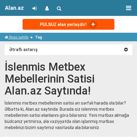
Alan.az
PULSUZ elan yerləşdir!
Əsas səhifə
Tag
Ətraflı axtarış
İslenmis Metbex
Mebellerinin Satisi
Alan.az Saytında!
İslenmis metbex mebellerinin satisi ən sərfəli harada ola bilər?
Əlbəttə ki, Alan.az saytında. Burada siz islenmis metbex
mebellerinin satisi elanlarını görə bilərsiniz. Yeni mətbəx almağa
büdcəniz yetmirsə, əla vəziyyətdə olan işlənmiş mətbəx
mebelinizi bizim saytımız vasitəsilə ala bilərsiniz.