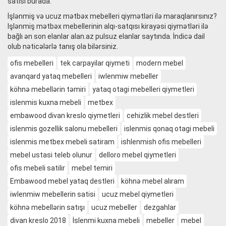
satisi burada.
İşlənmiş və ucuz mətbəx mebelleri qiymətləri ilə maraqlanırsınız?
Işlənmiş mətbəx mebellerinin alqı-satqısı kirayəsi qiymətləri ilə
bağlı ən son elanlar alan.az pulsuz elanlar saytında. İndicə dail
olub nəticələrlə tanış ola bilərsiniz.
ofis mebelleri
tek carpayilar qiymeti
modern mebel
avanqard yataq mebelleri
iwlenmiw mebeller
köhnə mebellərin təmiri
yataq otagi mebelleri qiymetleri
islenmis kuxna mebeli
metbex
embawood divan kreslo qiymetleri
cehizlik mebel destleri
islenmis gozellik salonu mebelleri
islenmis qonaq otagi mebeli
islenmis metbex mebeli satiram
ishlenmish ofis mebelleri
mebel ustasi teleb olunur
delloro mebel qiymetleri
ofis mebeli satilir
mebel temiri
Embawood mebel yataq destleri
köhnə mebel alıram
iwlenmiw mebellerin satisi
ucuz mebel qiymetleri
köhnə mebellərin satışı
ucuz mebeller
dezgahlar
divan kreslo 2018
İslenmi kuxna mebeli
mebeller
mebel