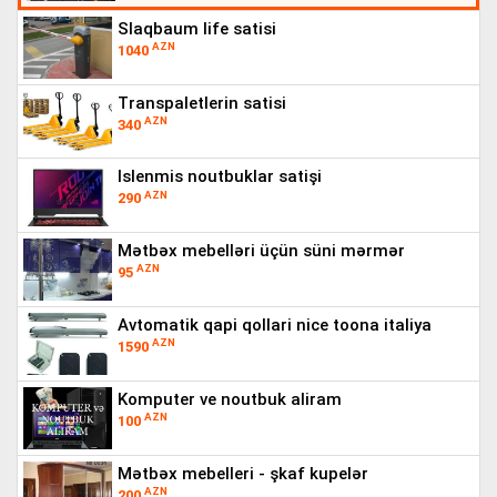
slaqbaum life satisi
AZN
1040
transpaletlerin satisi
AZN
340
islenmis noutbuklar satişi
AZN
290
mətbəx mebelləri üçün süni mərmər
AZN
95
avtomatik qapi qollari nice toona italiya
AZN
1590
komputer ve noutbuk aliram
AZN
100
mətbəx mebelleri - şkaf kupelər
AZN
200