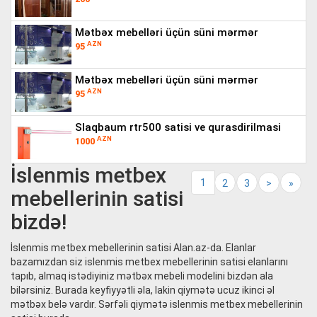
mətbəx mebelləri üçün süni mərmər
AZN
95
mətbəx mebelləri üçün süni mərmər
AZN
95
slaqbaum rtr500 satisi ve qurasdirilmasi
AZN
1000
İslenmis metbex
1
2
3
>
»
mebellerinin satisi
bizdə!
İslenmis metbex mebellerinin satisi Alan.az-da. Elanlar
bazamızdan siz islenmis metbex mebellerinin satisi elanlarını
tapıb, almaq istədiyiniz mətbəx mebeli modelini bizdən ala
bilərsiniz. Burada keyfiyyətli əla, lakin qiymətə ucuz ikinci əl
mətbəx belə vardır. Sərfəli qiymətə islenmis metbex mebellerinin