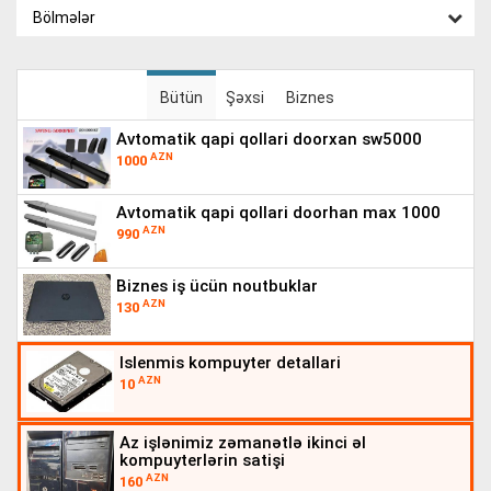
Bölmələr
Bütün
Şəxsi
Biznes
avtomatik qapi qollari doorxan sw5000
AZN
1000
avtomatik qapi qollari doorhan max 1000
AZN
990
biznes iş ücün noutbuklar
AZN
130
islenmis kompuyter detallari
AZN
10
az işlənimiz zəmanətlə ikinci əl
kompuyterlərin satişi
AZN
160