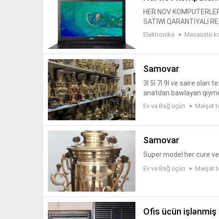
HER NOV KOMPUTERLERI
SATIWI QARANTIYALI R
Elektronika
Masaüstü k
samovar
3l 5l 7l 9l ve saire ola
anatdan bawlayan qiyme
Ev və Bağ üçün
Məişət t
samovar
Super model her cure ve 
Ev və Bağ üçün
Məişət t
ofis ücün işlənmi