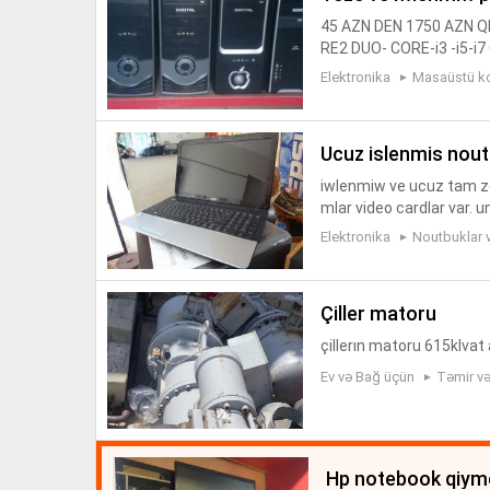
45 AZN DEN 1750 AZN 
RE2 DUO- CORE-i3 -i5-i
TRO NIKOL BANK YANI 2.
Elektronika
Masaüstü k
ucuz islenmis nou
iwlenmiw ve ucuz tam ze
mlar video cardlar var. u
mpyuter dunyasi magaza
Elektronika
Noutbuklar 
l...
çiller matoru
çillerın matoru 615klvat 
Ev və Bağ üçün
Təmir və 
hp notebook qiyme