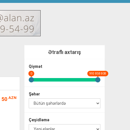
Ətraflı axtarış
Qiymət
0
993 858 808
Şəhər
AZN
50
Çeşidləmə