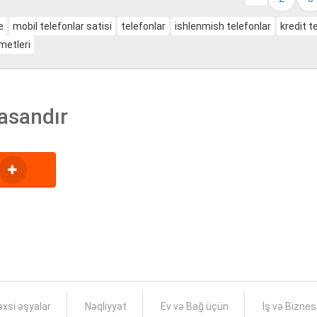
e
mobil telefonlar satisi
telefonlar
ishlenmish telefonlar
kredit t
metleri
asandır
xsi əşyalar
Nəqliyyat
Ev və Bağ üçün
İş və Bizne