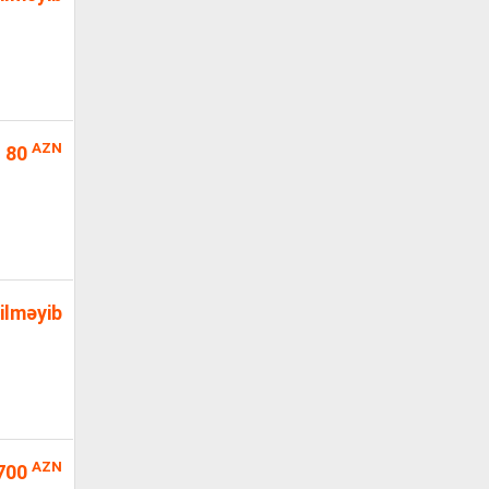
AZN
80
ilməyib
AZN
700