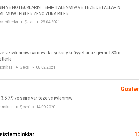
N VE NOTBUKLARIN TEMIRI IWLENMIW VE TEZE DETALLARIN
EAL MUWTERILER ZENG VURA BILER
ompüterlər
Şəxsi
28.04.2021
n teze ve iwlenmiw samovarlar yuksey kefiyyet ucuz qiymet 80m
tlerle
exnikası
Şəxsi
08.02.2021
Göstər
3.5.7.9.ve saire var teze ve iwlenmiw
exnikası
Şəxsi
14.09.2020
ş sistembloklar
1