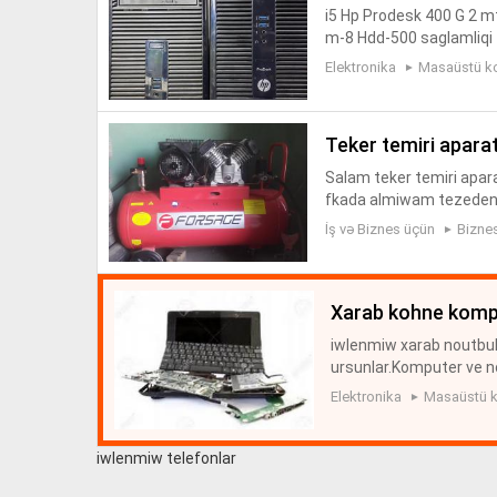
i5 Hp Prodesk 400 G 2 m
m-8 Hdd-500 saglamliqi 1
0 azn zemanet verilir 3 a
Elektronika
Masaüstü k
teker temiri aparat
Salam teker temiri apar
fkada almiwam tezeden h
SELTA firmasinindir teke
İş və Biznes üçün
Bizne
xarab kohne komp
iwlenmiw xarab noutbukla
ursunlar.Komputer ve nou
ə stolüstü komputerin a
Elektronika
Masaüstü k
iwlenmiw telefonlar