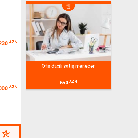
AZN
230
ofis daxili satış meneceri
AZN
650
AZN
000