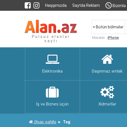
Haqqımızda
Saytda Reklam
Bizimlə 
Bütün bölmələr
Pulsuz elanlar
Məsələn:
iPhone
saytı
Elektronika
Daşınmaz əmlak
İş və Biznes üçün
Xidmətlər
Əsas səhifə
Tag