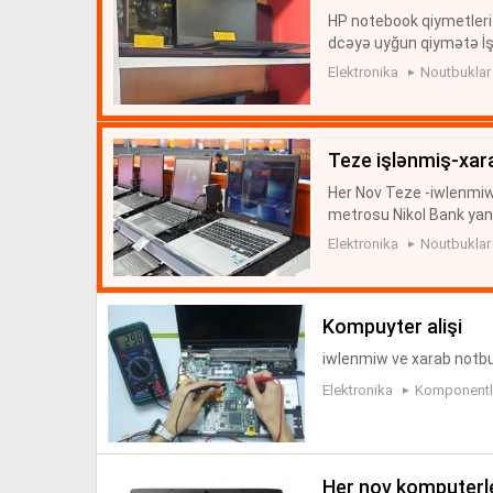
HP notebook qiymetleri 
dcəyə uyğun qiymətə İşl
cun Hard Disk Sərfəli Şə
Elektronika
Noutbuklar
teze işlənmiş-xar
Her Nov Teze -iwlenmiw-X
metrosu Nikol Bank yani
Elektronika
Noutbuklar
kompuyter alişi
iwlenmiw ve xarab notbu
Elektronika
Komponentlə
her nov komputerle