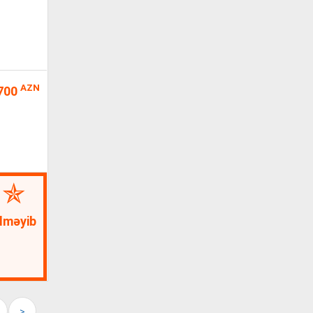
AZN
700
lməyib
>