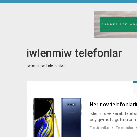
iwlenmiw telefonlar
iwlenmiw telefonlar
her nov telefonlari
islenmis ve xarab telefo
sey qiymete goturulur m
nlar var real alicilar ze
Elektronika
Telefonlar