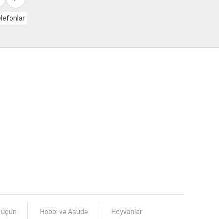
elefonlar
s üçün
Hobbi və Asudə
Heyvanlar