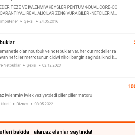
QEDER TEZE VE IWLENMIW KEYSLER PENTUM4-DUAL CORE-CO
7 QARANTIYALI REAL ALICILAR ZENG VURA BILER -NEFCILER ME
 CI mertebe ELL Compuyters
ompüterlər
Şəxsi
24.05.2016
tbuklar
manetle olan noutbuk ve notebuklar var. her cur modeller ra
nvan nefciler metrosunun cixiwi nikoil bangin saginda ikinci ko
sinda. hemcinin temiri ve proqramida vardir tam melumat e
və Netbuklar
Şəxsi
02.12.2023
10
az iwlenmiw Iwlek veziyetdedi çiller çiller matoru
tikinti
Biznes
08.05.2022
tleri bakida - alan.az elanlar saytında!