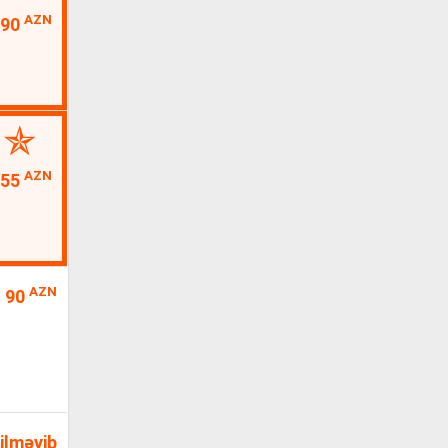
AZN
290
AZN
55
AZN
90
ilməyib