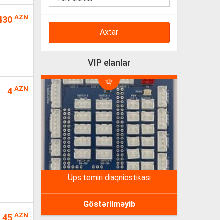
AZN
430
Axtar
VIP elanlar
AZN
4
ups temiri diaqniostikasi
Göstərilməyib
AZN
45