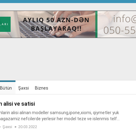
Bütün
Şəxsi
Biznes
n alisi ve satisi
nlarin alisi alinan modeller samsung,ipone,xiomi, qiymetler yuk
agazamiz nefcilerde yerlesir her model teze ve islenmis telfo
ng ede biler telefonlara zemanet verilir telefon_qiyme...
Şəxsi
20.03.2022