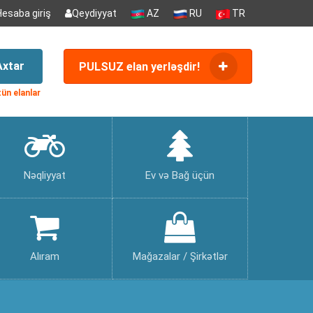
Hesaba giriş
Qeydiyyat
AZ
RU
TR
Axtar
PULSUZ elan yerləşdir!
ün elanlar
Nəqliyyat
Ev və Bağ üçün
Alıram
Mağazalar / Şirkətlər