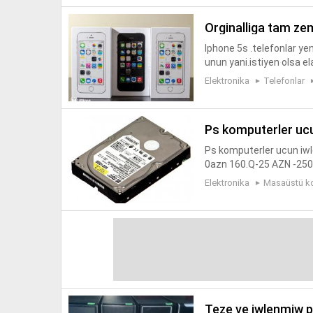
orginalliga tam z
Iphone 5s .telefonlar ye
unun yani.istiyen olsa 
Elektronika
Telefonlar
ps komputerler uc
Ps komputerler ucun iw
0azn 160.Q-25 AZN -250.Q
Elektronika
Masaüstü k
teze ve iwlenmiw 