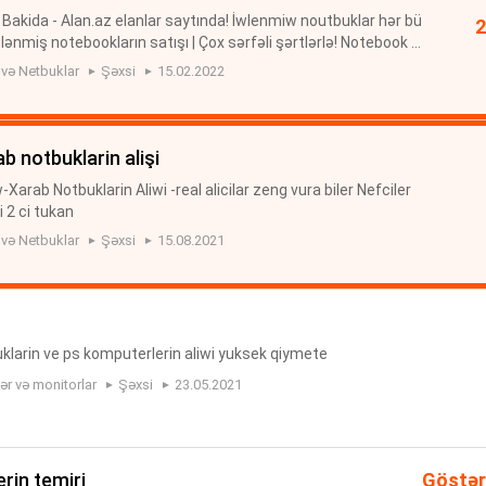
Bakida - Alan.az elanlar saytında! İwlenmiw noutbuklar hər bü
ənmiş notebookların satışı | Çox sərfəli şərtlərlə! Notebook u
rtlərlə | Alan.az az islenmisş noutbuklarin satişi ELL Co...
 və Netbuklar
Şəxsi
15.02.2022
ab notbuklarin alişi
arab Notbuklarin Aliwi -real alicilar zeng vura biler Nefciler
 2 ci tukan
 və Netbuklar
Şəxsi
15.08.2021
klarin ve ps komputerlerin aliwi yuksek qiymete
r və monitorlar
Şəxsi
23.05.2021
rin temiri
Göstər