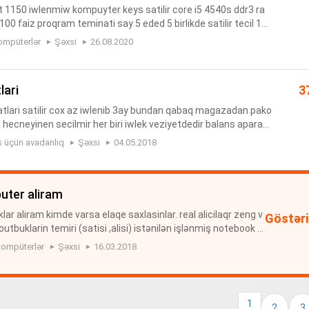
t 1150 iwlenmiw kompuyter keys satilir core i5 4540s ddr3 ra
00 faiz proqram teminati say 5 eded 5 birlikde satilir tecil 170
y real alane cuzi endirim olar
ompüterlər
Şəxsi
26.08.2020
lari
3
atlari satilir cox az iwlenib 3ay bundan qabaq magazadan pako
ecneyinen secilmir her biri iwlek veziyetdedir balans aparati
r söken yeni madeldir tekeri sokmeye komeklik eden elave ...
s üçün avadanlıq
Şəxsi
04.05.2018
uter aliram
r aliram kimde varsa elaqe saxlasinlar. real alicilaqr zeng v
Göstəri
tbuklarin temiri (satisi ,alisi) istənilən işlənmiş notebook v
lışı Komputer qiymet razilawma yolu ile.
ompüterlər
Şəxsi
16.03.2018
1
2
3