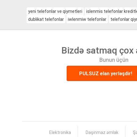
yeni telefonlar ve qiymetleri
islenmis telefonlar kreditl
dublikat telefonlar
iwlenmiw telefonlar
telefonlar qiy
Bizdə satmaq çox 
Bunun üçün
PULSUZ elan yerləşdir!
Elektronika
Daşınmaz əmlak
Şə