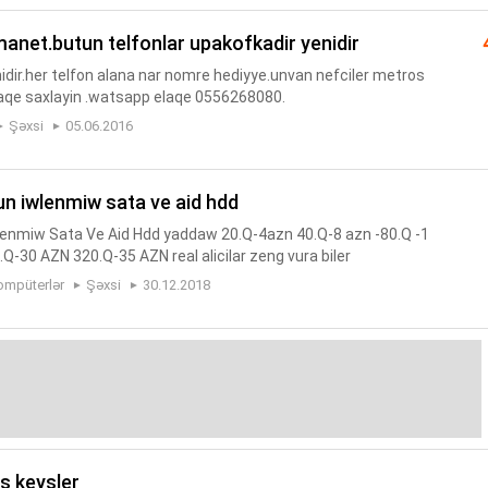
emanet.butun telfonlar upakofkadir yenidir
nidir.her telfon alana nar nomre hediyye.unvan nefciler metros
elaqe saxlayin .watsapp elaqe 0556268080.
Şəxsi
05.06.2016
un iwlenmiw sata ve aid hdd
lenmiw Sata Ve Aid Hdd yaddaw 20.Q-4azn 40.Q-8 azn -80.Q -1
-30 AZN 320.Q-35 AZN real alicilar zeng vura biler
ompüterlər
Şəxsi
30.12.2018
ps keysler