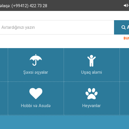
əlaqə:
(+99412) 422 73 28
Büt
Şəxsi əşyalar
Uşaq aləmi
Hobbi və Asudə
Heyvanlar