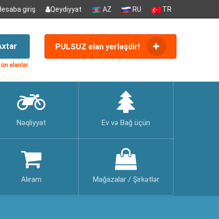
Hesaba giriş
Qeydiyyat
AZ
RU
TR
Axtar
PULSUZ elan yerləşdir!
ün elanlar
Nəqliyyat
Ev və Bağ üçün
Alıram
Mağazalar / Şirkətlər