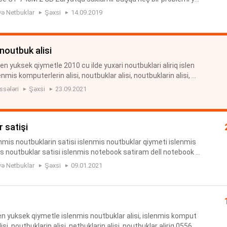
ündə adapter verilir
və Netbuklar
Şəxsi
14.09.2019
noutbuk alisi
 en yuksek qiymetle 2010 cu ilde yuxari noutbuklari aliriq islen
enmis komputerlerin alisi, noutbuklar alisi, noutbuklarin alisi, n
ar aliriq
ssələri
Şəxsi
23.09.2021
 satişi
nmis noutbuklarin satisi islenmis noutbuklar qiymeti islenmis
s noutbuklar satisi islenmis notebook satiram dell notebook i
ook qiymeti
və Netbuklar
Şəxsi
09.01.2021
 en yuksek qiymetle islenmis noutbuklar alisi, islenmis komput
lisi, noutbuklarin alisi, netbuklarin alisi, noutbuklar aliriq 055619