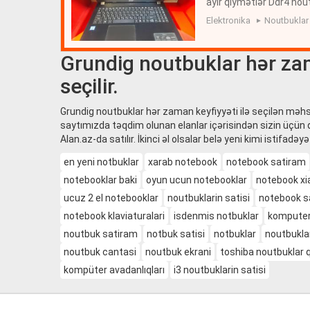
ayir qiymətlər Ddr4 nou
utbuklar rəsmi zəmanət
Elektronika
Noutbuklar
Grundig noutbuklar hər zam
seçilir.
Grundig noutbuklar hər zaman keyfiyyəti ilə seçilən məhs
saytımızda təqdim olunan elanlar içərisindən sizin üçün
Alan.az-da satılır. İkinci əl olsalar belə yeni kimi istifadəyə
en yeni notbuklar
xarab notebook
notebook satiram
notebooklar baki
oyun ucun notebooklar
notebook xi
ucuz 2 el notebooklar
noutbuklarin satisi
notebook sa
notebook klaviaturalari
isdenmis notbuklar
komputer 
noutbuk satiram
notbuk satisi
notbuklar
noutbukla
noutbuk cantasi
noutbuk ekrani
toshiba noutbuklar q
kompüter avadanlıqları
i3 noutbuklarin satisi