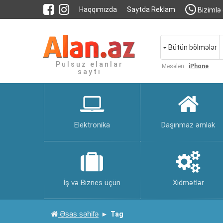
Haqqımızda
Saytda Reklam
Bizimlə 
Bütün bölmələr
Pulsuz elanlar
Məsələn:
iPhone
saytı
Elektronika
Daşınmaz əmlak
İş və Biznes üçün
Xidmətlər
Əsas səhifə
Tag