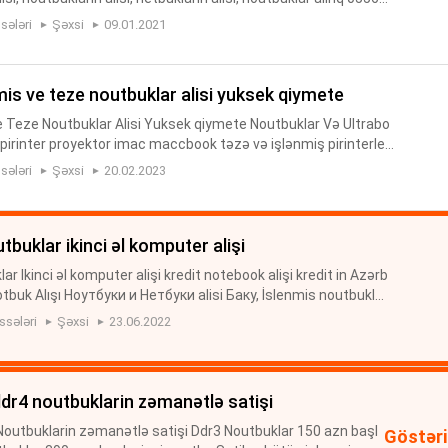
sələri
Şəxsi
09.01.2021
enmis ve teze noutbuklar alisi yuksek qiymete
ve Teze Noutbuklar Alisi Yuksek qiymete Noutbuklar Və Ultrabo
irinter proyektor imac maccbook təzə və işlənmiş pirinterleri
del sekil və parametir yollayin qiymetlendirek
sələri
Şəxsi
20.02.2023
outbuklar ikinci əl komputer alişi
lar Ikinci əl komputer alişi kredit notebook alişi kredit in Azərb
buk Alışı Ноутбуки и Нетбуки alisi Баку, İslenmis noutbuklar
tbuklarin alişi Onlayn Kreditle Noutbuklarin alişi ...
ssələri
Şəxsi
23.06.2022
ddr4 noutbuklarin zəmanətlə satişi
Noutbuklarin zəmanətlə satişi Ddr3 Noutbuklar 150 azn başl
Göstəri