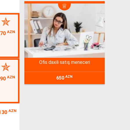
AZN
70
ofis daxili satış meneceri
AZN
AZN
650
190
AZN
130