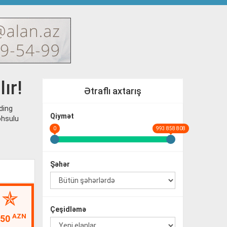
ır!
Ətraflı axtarış
ding
Qiymət
məhsulu
0
993 858 808
Şəhər
Çeşidləmə
AZN
150