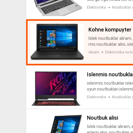
xdur zəmanət verilir üst
Elektronika
Noutbuklar 
kohne kompuyter 
Islek noutbuklar aliram,
mis noutbuklar alisi, isl
etbuklarin alisi, noutbukl
Alıram
Elektronika və hi
islenmis noutbuklar
islenmis noutbuklar isle
oyun noutbuklari islenmi
slenmis islenmis noteb
Elektronika
Noutbuklar 
noutbuk alisi
Islek noutbuklar aliram,
erlerin alisi, noutbuklar a