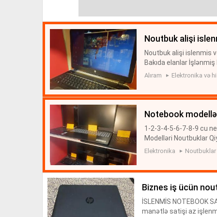
noutbuk alişi isl
Noutbuk alişi islenmis 
Bakıda elanlar İşlənmiş
mətə noutbuklar alisi No
Alıram
Elektronika və hi
notebook modellə
1-2-3-4-5-6-7-8-9 cu ne
Modelləri Noutbuklar Qi
ukların satışı Noutbuk
Elektronika
Noutbuklar
k...
biznes iş ücün nou
İSLENMİS NOTEBOOK SATİSİ
manətlə satişi az işlenm