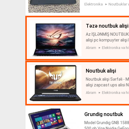
metleri noutbuk satisi is
Elektronika
Noutbuklar 
təzə noutbuk alişi
Az İŞLƏNMİŞ NOUTBUK ali
alişi pc kompuyter aliş
OTEBOOK | Alışı və Satış
Alıram
Elektronika və hi
noutbuk alişi
Noutbuk alişi Sərfəli -
alişi zapcast ups alisi
тать ещё Noutbuklar və
Alıram
Elektronika və hi
i...
grundig noutbuk
Model Grundig GNB 1588 
500 gb Vga Nvidia GeFor