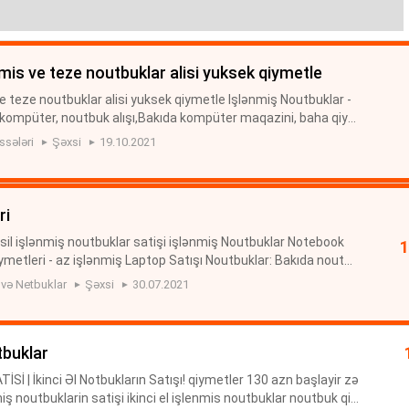
enmis ve teze noutbuklar alisi yuksek qiymetle
ve teze noutbuklar alisi yuksek qiymetle Işlənmiş Noutbuklar -
 kompüter, noutbuk alışı,Bakıda kompüter maqazini, baha qiy
utbuklar Qiymetleri - Laptop alisi işlənmiş noutbuk almaq ...
ssələri
Şəxsi
19.10.2021
ri
sil işlənmiş noutbuklar satişi işlənmiş Noutbuklar Notebook
ymetleri - az işlənmiş Laptop Satışı Noutbuklar: Bakıda noutb
lar və Netbuklar Bakı və Azərbaycanda ən ucuz qiymətə noutbu
 və Netbuklar
Şəxsi
30.07.2021
tbuklar
 | İkinci Əl Notbukların Satışı! qiymetler 130 azn başlayir zə
iş noutbuklarin satişi ikinci el işlenmis noutbuklar noutbuk qiy