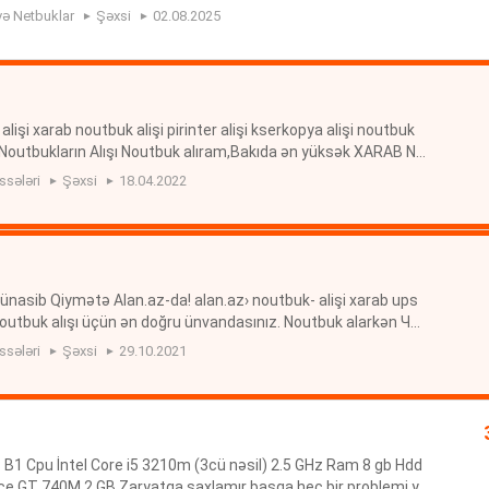
lenmis notbuklar Noutbuk axataran real iş ücün ikin...
və Netbuklar
Şəxsi
02.08.2025
şi xarab noutbuk alişi pirinter alişi kserkopya alişi noutbuk
i Noutbukların Alışı Noutbuk alıram,Bakıda ən yüksək XARAB N
ı Elanları Alan.az-da Işlənmiş Notebook Və Kompüterlər Alı...
ssələri
Şəxsi
18.04.2022
 Münasib Qiymətə Alan.az-da! alan.az› noutbuk- alişi xarab ups
 Noutbuk alışı üçün ən doğru ünvandasınız. Noutbuk alarkən Чи
 Netbuklar — Bakı, Azərbaycan — Tap.Az kompuyter elektron
ssələri
Şəxsi
29.10.2021
B1 Cpu İntel Core i5 3210m (3cü nəsil) 2.5 GHz Ram 8 gb Hdd
ce GT 740M 2 GB Zaryatqa saxlamır başqa heç bir problemi yo