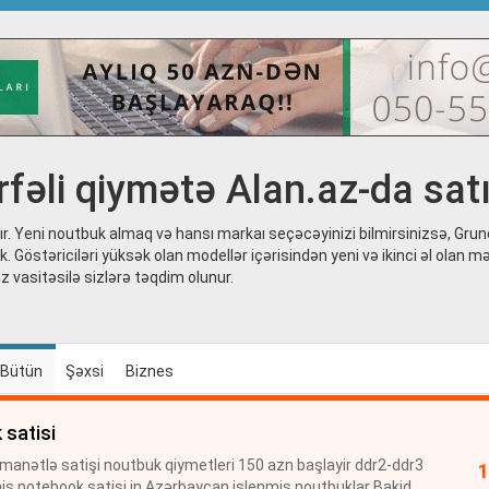
fəli qiymətə Alan.az-da satıl
ır. Yeni noutbuk almaq və hansı markaı seçəcəyinizi bilmirsinizsə, Grun
k. Göstəriciləri yüksək olan modellər içərisindən yeni və ikinci əl olan 
z vasitəsilə sizlərə təqdim olunur.
Bütün
Şəxsi
Biznes
 satisi
manətlə satişi noutbuk qiymetleri 150 azn başlayir ddr2-ddr3
mis notebook satisi in Azərbaycan islenmis noutbuklar Bakida