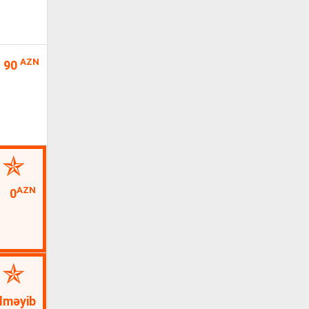
AZN
90
AZN
0
lməyib