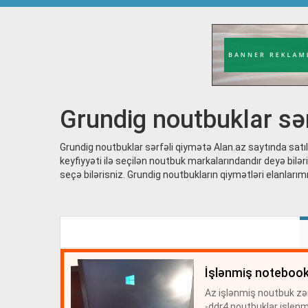
Grundig noutbuklar sər
Grundig noutbuklar sərfəli qiymətə Alan.az saytında satıl
keyfiyyəti ilə seçilən noutbuk markalarındandır deyə biləri
seçə bilərisniz. Grundig noutbukların qiymətləri elanlarımı
i̇şlənmiş notebook
Az işlənmiş noutbuk zə
-ddr4 noutbuklar islen