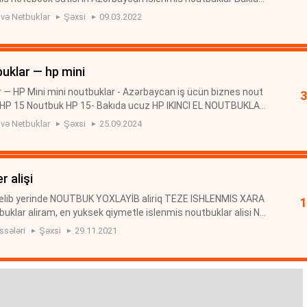
lar Notebook satılır Bakida Az İslenmis Notbuklar | İşlənmiş ...
 və Netbuklar
Şəxsi
09.03.2022
buklar — hp mini
 — HP Mini mini noutbuklar - Azərbaycan iş ücün biznes nout
k HP 15 Noutbuk HP 15- Bakıda ucuz HP IKINCI EL NOUTBUKLA
KLAR Noutbuk HP EliteBook Noutbuk HP EliteBook 840 G3 (1
 və Netbuklar
Şəxsi
25.09.2024
 alişi
gelib yerinde NOUTBUK YOXLAYİB aliriq TEZE ISHLENMIS XARA
buklar aliram, en yuksek qiymetle islenmis noutbuklar alisi No
r Aliram Xarab ve Ishlek Whatsapp-la elage saxlaya bilersini
ssələri
Şəxsi
29.11.2021