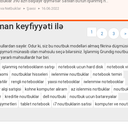
tbuklar 390 azn başlayir qiymətlər Satilan bütün işlənmiş no
 verilir Noutbuklari üstün də Təzə sumka və maus hediye
 və Netbuklar
Şəxsi
16.06.2022
an keyfiyyəti ilə
1
2
3
>
ullardan sayılır. Odur ki, siz bu noutbuk modelləri almaq fikrinə düşmü
 qiyməti münasib olan məhsulu seçə bilərsiniz. İşlənmiş Grundig noutbu
 yararlı məhsullardır hər biri.
işlənmiş notebookların satışı
notebook ucun hard disk
notebook v
aomi
noutbuklar hisseleri
iwlenmiw noutbuklar
notebook temiri
tilir
rengli notebooklar
yaxsi notebooklar
iwlenmiw notebooklar
alqi satqisi
kohne komputer aliram
az islenmis notbuklar
noutbuk
r
kreditle noutbuklar
dell noutbuki
noutbuk ucun batareyalar
iymetleri
tablet notebook
i7 noutbuklarin satisi
komputer ve nout