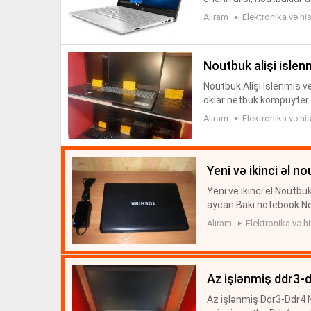
2818 vatcap aktivdi
Alıram
Elektronika və his
noutbuk alişi i̇sl
Noutbuk Alişi İslenmis 
oklar netbuk kompuyter p
n alişi vatcap aktivdi mo
Alıram
Elektronika və his
yeni və ikinci əl n
Yeni ve ikinci el Noutbuk
aycan Baki notebook Not
in alisi ASUS Tuf F15 nou
Alıram
Elektronika və hi
az işlənmiş ddr3-
Az işlənmiş Ddr3-Ddr4 