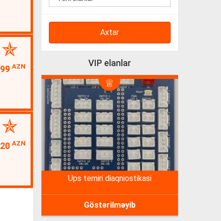
Axtar
VIP elanlar
AZN
399
AZN
120
ups temiri diaqniostikasi
Göstərilməyib