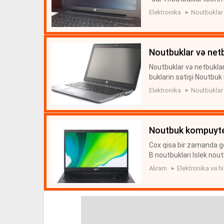
elanlar İşlənmiş Noutbuk
Elektronika
Noutbuklar
noutbuklar və net
Noutbuklar və netbuklar
buklarin satişi Noutbu
R. İSLENMİS HP NOUTBU
Elektronika
Noutbuklar
KD12UP) Core...
noutbuk kompuyter
Cox qisa bir zamanda 
B noutbuklari Islek nout
utbuklar Ve Kompyuterle
Alıram
Elektronika və hi
z N...