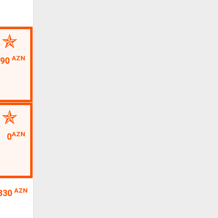
AZN
90
AZN
0
AZN
330