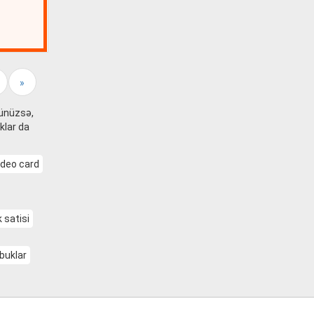
»
sünüzsə,
klar da
ideo card
 satisi
buklar