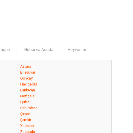
s üçün
Hobbi və Asudə
Heyvanlar
Astara
Biləsuvar
Göyçay
Hacıqabul
Lənkəran
Neftçala
Quba
Sabirabad
Şirvan
Şəmkir
Xırdalan
Zaqatala