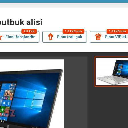
noutbuk alisi
2.0 AZN
1.0 AZN-dən
1.0 AZN-dən
✯
⇮
♕
Elanı fərqləndir
Elanı irəli çək
Elanı VIP et