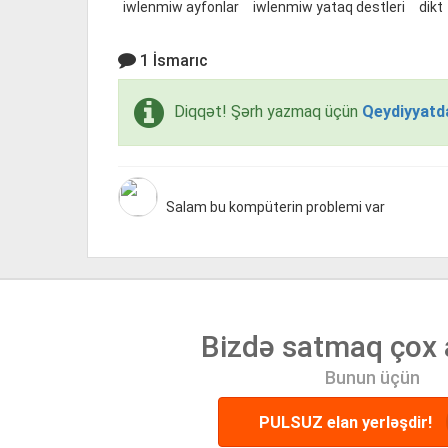
iwlenmiw ayfonlar
iwlenmiw yataq destleri
dikt
1 İsmarıc
Diqqət! Şərh yazmaq üçün
Qeydiyyatd
Salam bu kompüterin problemi var
Bizdə satmaq çox 
Bunun üçün
PULSUZ elan yerləşdir!