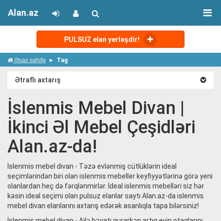
Alan.az
PULSUZ elan yerləşdir!
Əsas səhifə
Tag
Ətraflı axtarış
İslenmis Mebel Divan |
İkinci Əl Mebel Çeşidləri
Alan.az-da!
İslenmis mebel divan - Təzə evlənmiş cütlüklərin ideal
seçimlərindən biri olan islenmis mebeller keyfiyyətlərinə görə yeni
olanlardan heç də fərqlənmirlər. İdeal islenmis mebelləri siz hər
kəsin ideal seçimi olan pulsuz elanlar saytı Alan.az-da islenmis
mebel divan elanlarını axtarış edərək asanlıqla tapa bilərsiniz!
İslenmis mebel divan - Ailə həyatı qurarkən artıq evin otaqlarını