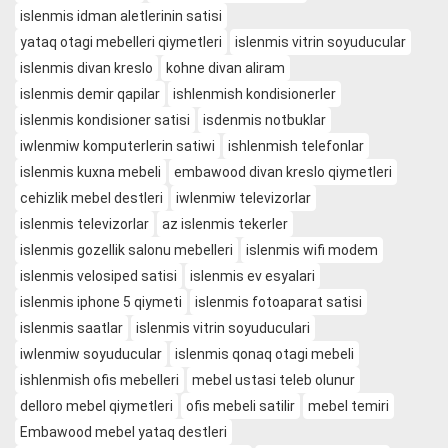
islenmis idman aletlerinin satisi
yataq otagi mebelleri qiymetleri
islenmis vitrin soyuducular
islenmis divan kreslo
kohne divan aliram
islenmis demir qapilar
ishlenmish kondisionerler
islenmis kondisioner satisi
isdenmis notbuklar
iwlenmiw komputerlerin satiwi
ishlenmish telefonlar
islenmis kuxna mebeli
embawood divan kreslo qiymetleri
cehizlik mebel destleri
iwlenmiw televizorlar
islenmis televizorlar
az islenmis tekerler
islenmis gozellik salonu mebelleri
islenmis wifi modem
islenmis velosiped satisi
islenmis ev esyalari
islenmis iphone 5 qiymeti
islenmis fotoaparat satisi
islenmis saatlar
islenmis vitrin soyuduculari
iwlenmiw soyuducular
islenmis qonaq otagi mebeli
ishlenmish ofis mebelleri
mebel ustasi teleb olunur
delloro mebel qiymetleri
ofis mebeli satilir
mebel temiri
Embawood mebel yataq destleri