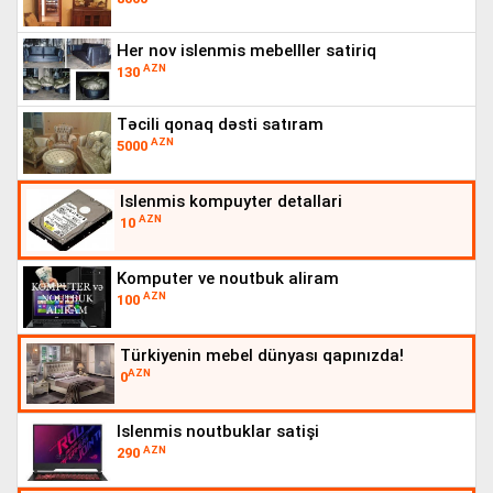
her nov islenmis mebelller satiriq
AZN
130
təcili qonaq dəsti satıram
AZN
5000
islenmis kompuyter detallari
AZN
10
komputer ve noutbuk aliram
AZN
100
türkiyenin mebel dünyası qapınızda!
AZN
0
islenmis noutbuklar satişi
AZN
290