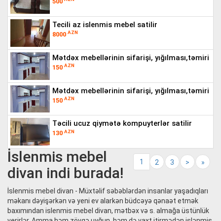
500
tecili az islenmis mebel satilir
AZN
8000
mətdəx mebellərinin sifarişi, yığılması,təmiri
AZN
150
mətdəx mebellərinin sifarişi, yığılması,təmiri
AZN
150
təcili ucuz qiymətə kompuyterlər satilir
AZN
130
İslenmis mebel
1
2
3
>
»
divan indi burada!
İslenmis mebel divan - Müxtəlif səbəblərdən insanlar yaşadıqları
məkanı dəyişərkən və yeni ev alarkən büdcəyə qənaət etmək
baxımından islenmis mebel divan, mətbəx və s. almağa üstünlük
verirlər. Amma həm zövqə uyğun, həm də vaxt itirmədən işlənmiş