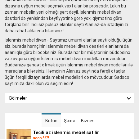
dizayna uyğun mebel seçmək vaxt alan bir prosesdir. Lakin bu
zaman mebelin yeni olmağı şərt deyil. İslenmis mebel divan
dəstləri də yenisindən keyfiyyətinə görə yox, qiymətinə görə
fərqlənə bilir. İndi siz pulsuz elanlar saytı Alan.az-da istədiyinizi
daha rahat əldə edə bilərsiniz!
İslenmis mebel divan - Saytımız ümumi elanlar saytı olduğu üçün
siz, burada həmçinin islenmis mebel divan destleri elanlarını da
asanlıqla görə biləcəksiniz. Burada hər bir müştərinin büdcəsinə
və zövqünə uyğun İslenmis mebel divan modelləri mövcuddur.
Büdcənizə qənaət etmək üçün İslenmis mebel divan modelləri ilə
maraqlana bilərsiniz. Həmçinin Alan.az saytında fərqli otaqlar
üçün fərqlil dizaynlarda mebel modelləri də mövcuddur. Sadəcə
saytımıza daxil olun və seçim edin!
Bölmələr
Bütün
Şəxsi
Biznes
tecili az islenmis mebel satilir
AZN
8000