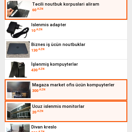
təcili noutbuk korpuslari aliram
AZN
60
islenmis adapter
AZN
10
biznes iş ücün noutbuklar
AZN
130
i̇şlənmiş kompuyterlər
AZN
430
magaza market ofis ücün kompuyterler
AZN
300
ucuz islenmis monitorlar
AZN
20
di̇van kreslo
AZN