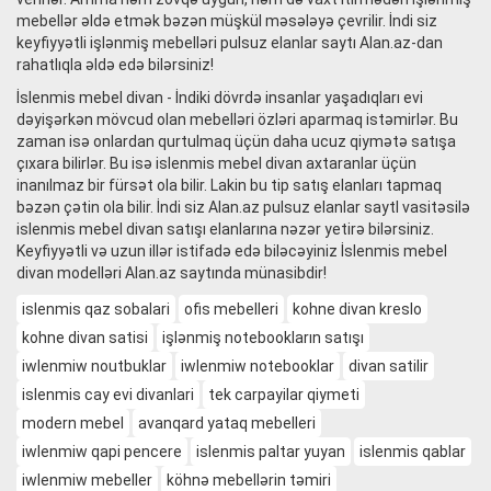
mebellər əldə etmək bəzən müşkül məsələyə çevrilir. İndi siz
keyfiyyətli işlənmiş mebelləri pulsuz elanlar saytı Alan.az-dan
rahatlıqla əldə edə bilərsiniz!
İslenmis mebel divan - İndiki dövrdə insanlar yaşadıqları evi
dəyişərkən mövcud olan mebelləri özləri aparmaq istəmirlər. Bu
zaman isə onlardan qurtulmaq üçün daha ucuz qiymətə satışa
çıxara bilirlər. Bu isə islenmis mebel divan axtaranlar üçün
inanılmaz bir fürsət ola bilir. Lakin bu tip satış elanları tapmaq
bəzən çətin ola bilir. İndi siz Alan.az pulsuz elanlar saytl vasitəsilə
islenmis mebel divan satışı elanlarına nəzər yetirə bilərsiniz.
Keyfiyyətli və uzun illər istifadə edə biləcəyiniz İslenmis mebel
divan modelləri Alan.az saytında münasibdir!
islenmis qaz sobalari
ofis mebelleri
kohne divan kreslo
kohne divan satisi
işlənmiş notebookların satışı
iwlenmiw noutbuklar
iwlenmiw notebooklar
divan satilir
islenmis cay evi divanlari
tek carpayilar qiymeti
modern mebel
avanqard yataq mebelleri
iwlenmiw qapi pencere
islenmis paltar yuyan
islenmis qablar
iwlenmiw mebeller
köhnə mebellərin təmiri