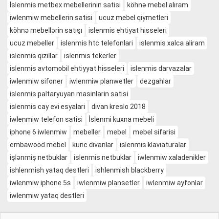
İslenmis metbex mebellerinin satisi
köhnə mebel alıram
iwlenmiw mebellerin satisi
ucuz mebel qiymetleri
köhnə mebellərin satışı
islenmis ehtiyat hisseleri
ucuz mebeller
islenmis htc telefonlari
islenmis xalca aliram
islenmis qizillar
islenmis tekerler
islenmis avtomobil ehtiyyat hisseleri
islenmis darvazalar
iwlenmiw sifoner
iwlenmiw planwetler
dezgahlar
islenmis paltaryuyan masinlarin satisi
islenmis cay evi esyalari
divan kreslo 2018
iwlenmiw telefon satisi
İslenmi kuxna mebeli
iphone 6 iwlenmiw
mebeller
mebel
mebel sifarisi
embawood mebel
kunc divanlar
islenmis klaviaturalar
işlənmiş netbuklar
islenmis netbuklar
iwlenmiw xaladenikler
ishlenmish yataq destleri
ishlenmish blackberry
iwlenmiw iphone 5s
iwlenmiw plansetler
iwlenmiw ayfonlar
iwlenmiw yataq destleri