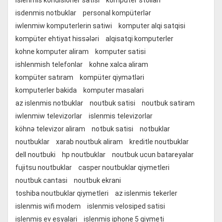
islenmis kondisioner satisi
kompüter stolları
isdenmis notbuklar
personal kompüterlər
iwlenmiw komputerlerin satiwi
komputer alqi satqisi
kompüter ehtiyat hissələri
alqisatqi komputerler
kohne komputer aliram
komputer satisi
ishlenmish telefonlar
kohne xalca aliram
kompüter satıram
kompüter qiymətləri
komputerler bakida
komputer masalari
az islenmis notbuklar
noutbuk satisi
noutbuk satiram
iwlenmiw televizorlar
islenmis televizorlar
köhnə televizor aliram
notbuk satisi
notbuklar
noutbuklar
xarab noutbuk aliram
kreditle noutbuklar
dell noutbuki
hp noutbuklar
noutbuk ucun batareyalar
fujitsu noutbuklar
casper noutbuklar qiymetleri
noutbuk cantasi
noutbuk ekrani
toshiba noutbuklar qiymetleri
az islenmis tekerler
islenmis wifi modem
islenmis velosiped satisi
islenmis ev esyalari
islenmis iphone 5 qiymeti