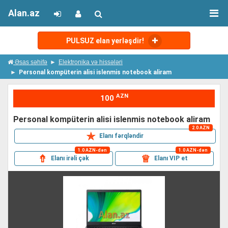
Alan.az
PULSUZ elan yerləşdir!
Əsas səhifə
Elektronika və hissələri
Personal kompüterin alisi islenmis notebook aliram
AZN
100
personal kompüterin alisi islenmis notebook aliram
2.0 AZN
✯
Elanı fərqləndir
1.0 AZN-dən
1.0 AZN-dən
⇮
♕
Elanı irəli çək
Elanı VIP et