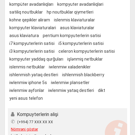
kompüter avadanlıqları
kompyuter avadanliqlari
satiliq noutbuklar
hp noutbuklar qiymetleri
kohne qepikler aliram
islenmis klaviaturalar
kompyuter klaviaturalari
asus klaviaturalar
asus klaviatura
pentium kompyuterlerin satisi
i7 kompyuterlerin satisi
i5 kompyuterlerin satisi
i3 kompyuterlerin satisi
celeron kompyuterlerin satisi
kompyuter yaddaş qurğuları
işlənmiş netbuklar
islenmis netbuklar
iwlenmiw xaladenikler
ishlenmish yataq destleri
ishlenmish blackberry
iwlenmiw iphone 5s
iwlenmiw plansetler
iwlenmiw ayfonlar
iwlenmiw yataq destleri
dikt
yeni asus telefon
Kompuyterlerin alişi
✆
(+994) 77 XXX XX XX
Nömrəni göstər