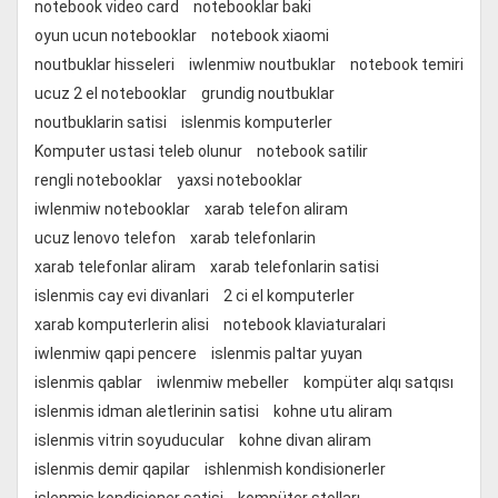
notebook video card
notebooklar baki
oyun ucun notebooklar
notebook xiaomi
noutbuklar hisseleri
iwlenmiw noutbuklar
notebook temiri
ucuz 2 el notebooklar
grundig noutbuklar
noutbuklarin satisi
islenmis komputerler
Komputer ustasi teleb olunur
notebook satilir
rengli notebooklar
yaxsi notebooklar
iwlenmiw notebooklar
xarab telefon aliram
ucuz lenovo telefon
xarab telefonlarin
xarab telefonlar aliram
xarab telefonlarin satisi
islenmis cay evi divanlari
2 ci el komputerler
xarab komputerlerin alisi
notebook klaviaturalari
iwlenmiw qapi pencere
islenmis paltar yuyan
islenmis qablar
iwlenmiw mebeller
kompüter alqı satqısı
islenmis idman aletlerinin satisi
kohne utu aliram
islenmis vitrin soyuducular
kohne divan aliram
islenmis demir qapilar
ishlenmish kondisionerler