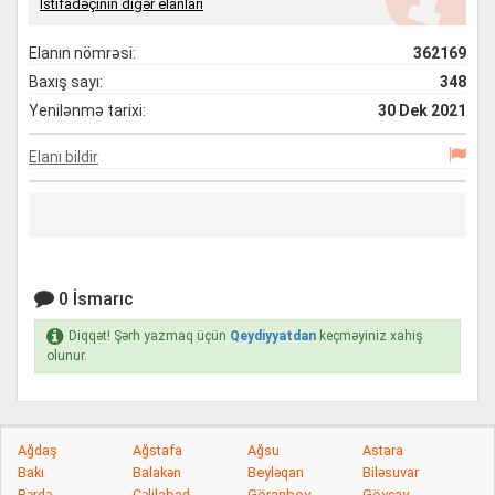
İstifadəçinin digər elanları
Elanın nömrəsi:
362169
Baxış sayı:
348
Yenilənmə tarixi:
30 Dek 2021
Elanı bildir
0 İsmarıc
Diqqət! Şərh yazmaq üçün
Qeydiyyatdan
keçməyiniz xahiş
olunur.
Ağdaş
Ağstafa
Ağsu
Astara
Bakı
Balakən
Beyləqan
Biləsuvar
Bərdə
Cəlilabad
Göranboy
Göyçay