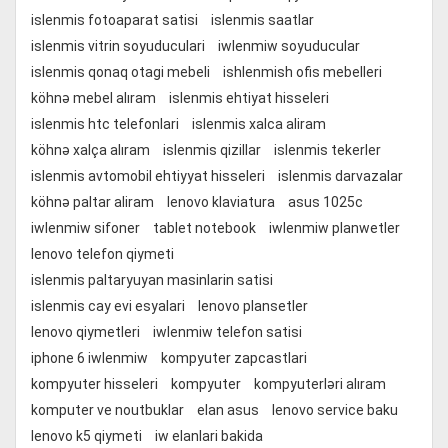
islenmis fotoaparat satisi
islenmis saatlar
islenmis vitrin soyuduculari
iwlenmiw soyuducular
islenmis qonaq otagi mebeli
ishlenmish ofis mebelleri
köhnə mebel alıram
islenmis ehtiyat hisseleri
islenmis htc telefonlari
islenmis xalca aliram
köhnə xalça alıram
islenmis qizillar
islenmis tekerler
islenmis avtomobil ehtiyyat hisseleri
islenmis darvazalar
köhnə paltar aliram
lenovo klaviatura
asus 1025c
iwlenmiw sifoner
tablet notebook
iwlenmiw planwetler
lenovo telefon qiymeti
islenmis paltaryuyan masinlarin satisi
islenmis cay evi esyalari
lenovo plansetler
lenovo qiymetleri
iwlenmiw telefon satisi
iphone 6 iwlenmiw
kompyuter zapcastlari
kompyuter hisseleri
kompyuter
kompyuterləri alıram
komputer ve noutbuklar
elan asus
lenovo service baku
lenovo k5 qiymeti
iw elanlari bakida