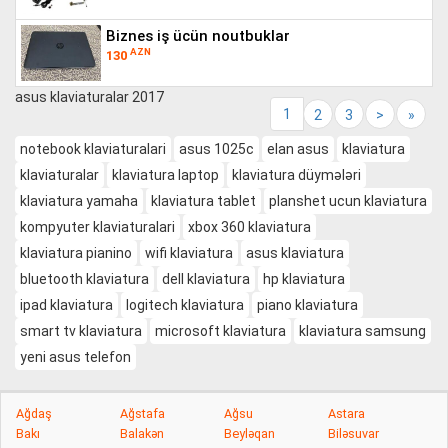
biznes iş ücün noutbuklar
AZN
130
asus klaviaturalar 2017
1
2
3
>
»
notebook klaviaturalari
asus 1025c
elan asus
klaviatura
klaviaturalar
klaviatura laptop
klaviatura düymələri
klaviatura yamaha
klaviatura tablet
planshet ucun klaviatura
kompyuter klaviaturalari
xbox 360 klaviatura
klaviatura pianino
wifi klaviatura
asus klaviatura
bluetooth klaviatura
dell klaviatura
hp klaviatura
ipad klaviatura
logitech klaviatura
piano klaviatura
smart tv klaviatura
microsoft klaviatura
klaviatura samsung
yeni asus telefon
Ağdaş
Ağstafa
Ağsu
Astara
Bakı
Balakən
Beyləqan
Biləsuvar