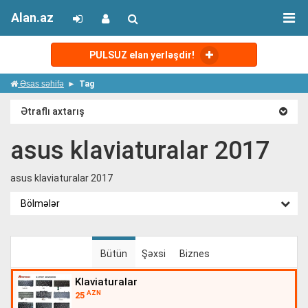
Alan.az
PULSUZ elan yerləşdir!
Əsas səhifə
Tag
Ətraflı axtarış
asus klaviaturalar 2017
asus klaviaturalar 2017
Bölmələr
Bütün
Şəxsi
Biznes
klaviaturalar
AZN
25