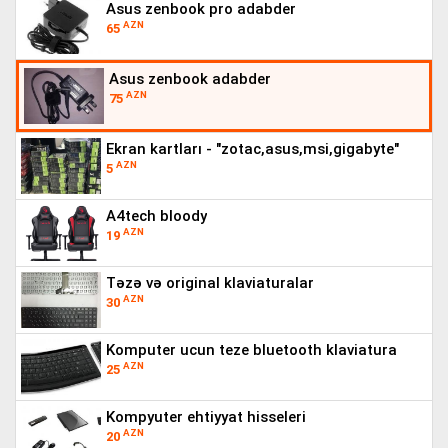
asus zenbook pro adabder
AZN
65
asus zenbook adabder
AZN
75
ekran kartları - "zotac,asus,msi,gigabyte"
AZN
5
a4tech bloody
AZN
19
təzə və original klaviaturalar
AZN
30
komputer ucun teze bluetooth klaviatura
AZN
25
kompyuter ehtiyyat hisseleri
AZN
20