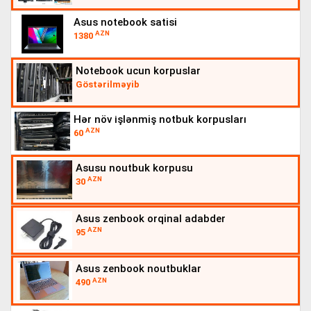
asus notebook satisi
AZN
1380
notebook ucun korpuslar
Göstərilməyib
hər növ i̇şlənmiş notbuk korpusları
AZN
60
asusu noutbuk korpusu
AZN
30
asus zenbook orqinal adabder
AZN
95
asus zenbook noutbuklar
AZN
490