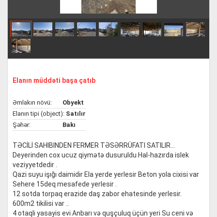
Elanın müddəti başa çatıb
Əmlakın növü:
Obyekt
Elanın tipi (object):
Satılır
Şəhər:
Bakı
TƏCİLİ SAHIBINDEN FERMER TƏSƏRRÜFATI SATILIR...
Deyerinden cox ucuz qiymətə dusuruldu Hal-hazırda islek
veziyyetdedir .
Qazi suyu işığı daimidir Ela yerde yerlesir Beton yola cixisi var
Sehere 15deq mesafede yerlesir .
12 sotda torpaq erazide daş zabor ehatesinde yerlesir.
600m2 tikilisi var ..
4 otaqli yasayis evi Anbarı və quşçuluq üçün yeri Su ceni və