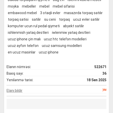
moyka
mebeller
mebel
mebel sifarisi
embawood mebel
3 otaqli evler
masazırda torpaq satılır
torpaq satisi
satilir
su ceni
torpaq
ucuz evler satilir
komputer ucun rul pedal qiymeti
abyekt satilir
ishlenmish yataq destleri
iwlenmiw yataq destleri
ucuz iphone çin malı
ucuz htc telefon modelleri
ucuz ayfon telefon
ucuz samsung modelleri
en ucuz masinlar
ucuz iphone
Elanın nömrəsi:
522671
Baxış sayı:
36
Yenilənmə tarixi:
18 Sen 2025
Elanı bildir