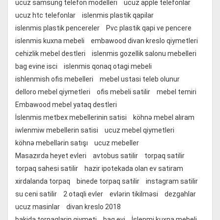
ucuz samsung telefon modelleri
ucuz apple telefonlar
ucuz htc telefonlar
islenmis plastik qapilar
islenmis plastik pencereler
Pvc plastik qapi ve pencere
islenmis kuxna mebeli
embawood divan kreslo qiymetleri
cehizlik mebel destleri
islenmis gozellik salonu mebelleri
bag evine isci
islenmis qonaq otagi mebeli
ishlenmish ofis mebelleri
mebel ustasi teleb olunur
delloro mebel qiymetleri
ofis mebeli satilir
mebel temiri
Embawood mebel yataq destleri
İslenmis metbex mebellerinin satisi
köhnə mebel alıram
iwlenmiw mebellerin satisi
ucuz mebel qiymetleri
köhnə mebellərin satışı
ucuz mebeller
Masazırda heyet evleri
avtobus satilir
torpaq satilir
torpaq sahesi satilir
hazir ipotekada olan ev satiram
xirdalanda torpaq
binede torpaq satilir
instagram satilir
su ceni satilir
2 otaqli evler
evlərin tikilməsi
dezgahlar
ucuz masinlar
divan kreslo 2018
bakida torpaqlarin qiymeti
bag evi
İslenmi kuxna mebeli