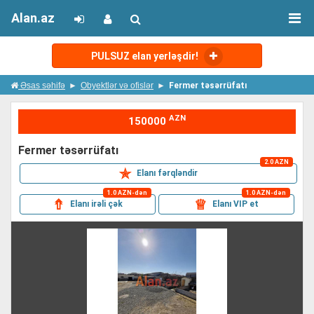
Alan.az
PULSUZ elan yerləşdir!
Əsas səhifə
Obyektlər və ofislər
Fermer təsərrüfatı
AZN
150000
fermer təsərrüfatı
2.0 AZN
✯
Elanı fərqləndir
1.0 AZN-dən
1.0 AZN-dən
⇮
♕
Elanı irəli çək
Elanı VIP et