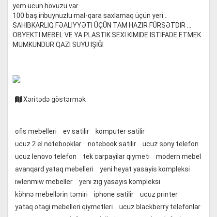
yem ucun hovuzu var ...
100 baş iribuynuzlu mal-qara saxlamaq üçün yeri...
SAHIBKARLIQ FƏALIYYƏTI ÜÇÜN TAM HAZIR FÜRSƏTDIR ...
OBYEKTI MEBEL VE YA PLASTIK SEXI KIMIDE ISTIFADE ETMEK
MUMKUNDUR QAZI SUYU IŞIĞI
Xəritədə göstərmək
ofis mebelleri
ev satilir
komputer satilir
ucuz 2 el notebooklar
notebook satilir
ucuz sony telefon
ucuz lenovo telefon
tek carpayilar qiymeti
modern mebel
avanqard yataq mebelleri
yeni heyat yasayis kompleksi
iwlenmiw mebeller
yeni zig yasayis kompleksi
köhnə mebellərin təmiri
iphone satilir
ucuz printer
yataq otagi mebelleri qiymetleri
ucuz blackberry telefonlar