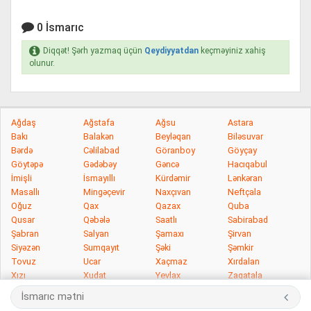
0 İsmarıc
Diqqət! Şərh yazmaq üçün
Qeydiyyatdan
keçməyiniz xahiş
olunur.
Ağdaş
Ağstafa
Ağsu
Astara
Bakı
Balakən
Beyləqan
Biləsuvar
Bərdə
Cəlilabad
Göranboy
Göyçay
Göytəpə
Gədəbəy
Gəncə
Hacıqabul
İmişli
İsmayıllı
Kürdəmir
Lənkəran
Masallı
Mingəçevir
Naxçıvan
Neftçala
Oğuz
Qax
Qazax
Quba
Qusar
Qəbələ
Saatlı
Sabirabad
Şabran
Salyan
Şamaxı
Şirvan
Siyəzən
Sumqayıt
Şəki
Şəmkir
Tovuz
Ucar
Xaçmaz
Xırdalan
Xızı
Xudat
Yevlax
Zaqatala
Zərdab