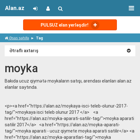
Alan.az
PULSUZ elan yerləşdir!
Əsas səhifə
Tag
Ətraflı axtarış
moyka
Bakıda ucuz qiymətə moykaların satışı, arendası elanları alan.az
elanlar saytında.
<p><a href="https://alan.az/moykaya-isci-teleb-olunur-2017-
tag/">moykaya isci teleb olunur 2017 </a> <a
href="https://alan.az/moyka-aparati-satilir-tag/">moyka aparati
satilir 2017</a> <a href="https://alan.az/moyka-aparati-
tag/">moyka aparati - ucuz qiymete moyka aparati satilir</a> <a
href="https://alan.az/moyka-aparatlari-tag/">moyka