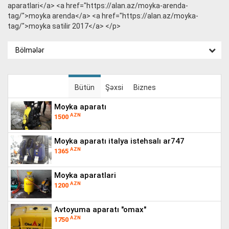
aparatlari</a> <a href="https://alan.az/moyka-arenda-
tag/">moyka arenda</a> <a href="https://alan.az/moyka-
tag/">moyka satilir 2017</a> </p>
Bölmələr
Bütün
Şəxsi
Biznes
moyka aparatı
AZN
1500
moyka aparatı i̇talya istehsalı ar747
AZN
1365
moyka aparatlari
AZN
1200
avtoyuma aparatı "omax"
AZN
1750