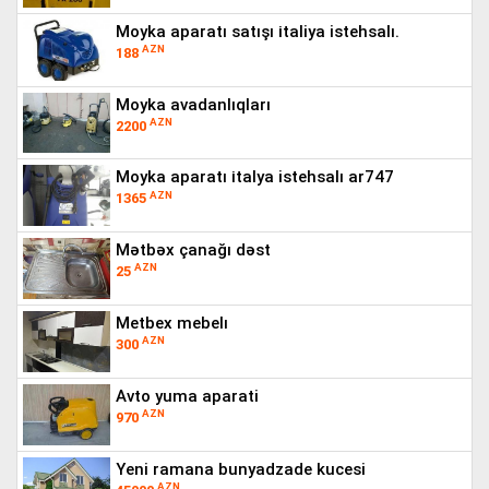
moyka aparatı satışı i̇taliya istehsalı.
AZN
188
moyka avadanlıqları
AZN
2200
moyka aparatı i̇talya istehsalı ar747
AZN
1365
mətbəx çanağı dəst
AZN
25
metbex mebelı
AZN
300
avto yuma aparati
AZN
970
yeni ramana bunyadzade kucesi
AZN