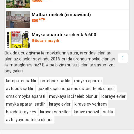
45000
mətbəx mebeli (embawood)
AZN
850
moyka aparatı karcher k 6.600
Göstərilməyib
Bakıda ucuz qiymətə moykaların satışı, arendası elanları
1
alan.az elanlar saytında.2016-cı ildə arenda moyka elanları
ilə maraqlanırsınız? Elə isə bizim pulsuz elanlar saytımıza
baş çəkin.
komputer satilir
notebook satilir
moyka aparati
avtobus satilir
gozellik salonuna sac ustasi teleb olunur
omax moyka aparati
moykaya isci teleb olunur
icareye evler
moyka aparati satilir
kıraye evler
kiraye ev verirem
bakida kiraye ev
kiraye menziller
kiraye menzil
satilir
avto yuyucu teleb olunur