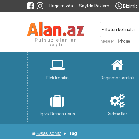
Haqqımızda
Saytda Reklam
Bizimlə 
Bütün bölmələr
Pulsuz elanlar
Məsələn:
iPhone
saytı
Elektronika
Daşınmaz əmlak
İş və Biznes üçün
Xidmətlər
Əsas səhifə
Tag