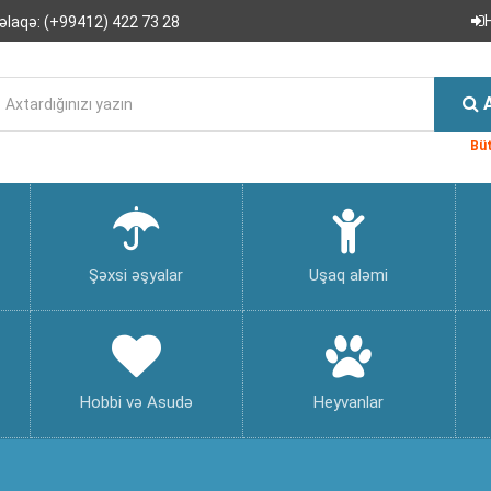
əlaqə:
(+99412) 422 73 28
Büt
Şəxsi əşyalar
Uşaq aləmi
Hobbi və Asudə
Heyvanlar