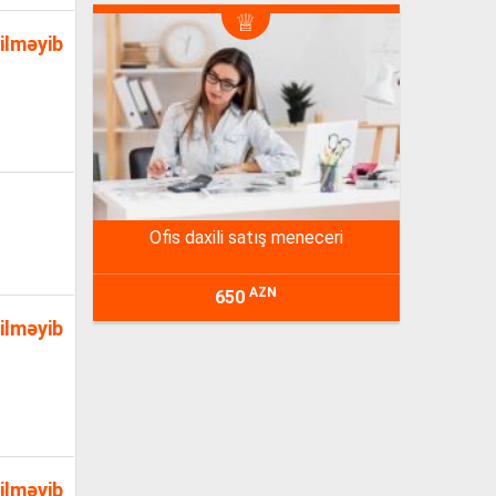
ilməyib
ofis daxili satış meneceri
AZN
650
ilməyib
ilməyib