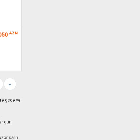
AZN
050
»
lərə gecə və
ə
hər gün
zər salın.