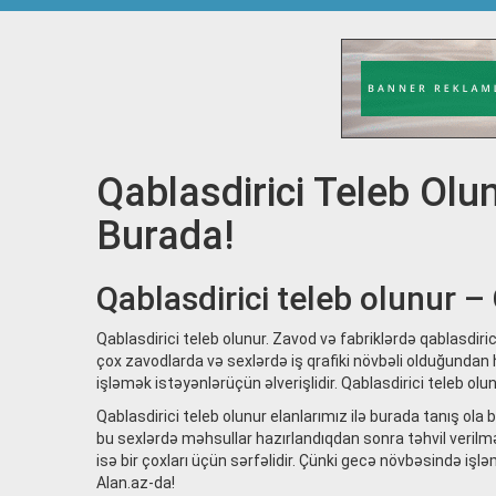
Qablasdirici Teleb Olun
Burada!
Qablasdirici teleb olunur – 
Qablasdirici teleb olunur. Zavod və fabriklərdə qablasdiric
çox zavodlarda və sexlərdə iş qrafiki növbəli olduğunda
işləmək istəyənlərüçün əlverişlidir. Qablasdirici teleb ol
Qablasdirici teleb olunur elanlarımız ilə burada tanış ola 
bu sexlərdə məhsullar hazırlandıqdan sonra təhvil verilmə
isə bir çoxları üçün sərfəlidir. Çünki gecə növbəsində işləm
Alan.az-da!