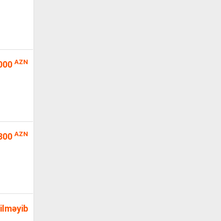
AZN
000
AZN
300
ilməyib