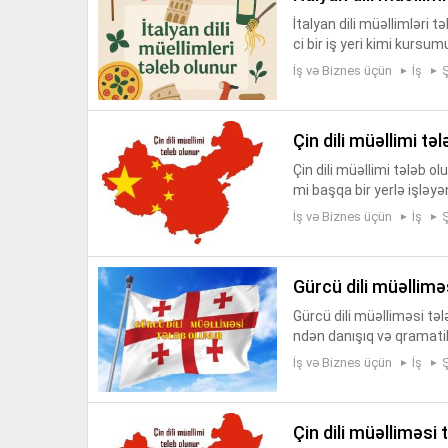
İtalyan dili müəllimləri t
ci bir iş yeri kimi kursu
iş rejimidir. Yaş həddi yox
İş və Biznes üçün
İş
çin dili müəllimi t
Çin dili müəllimi tələb olu
mi başqa bir yerlə işləy
dərs deyən məllim lazımd
İş və Biznes üçün
İş
gürcü dili müəllim
Gürcü dili müəlliməsi təl
ndən danışıq və qramatik
sun özündə gəlib dərs dem
İş və Biznes üçün
İş
çin dili müəlliməsi