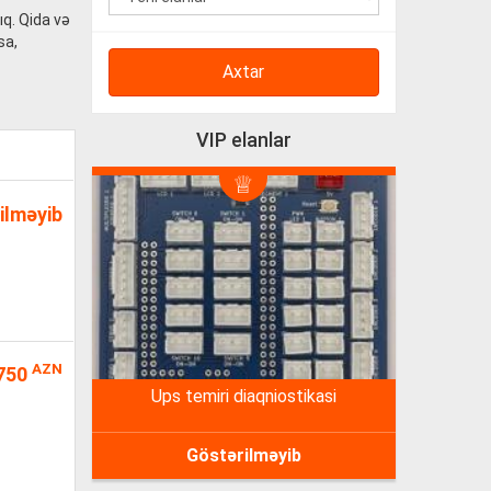
ıq. Qida və
sa,
Axtar
VIP elanlar
ilməyib
AZN
750
ups temiri diaqniostikasi
Göstərilməyib