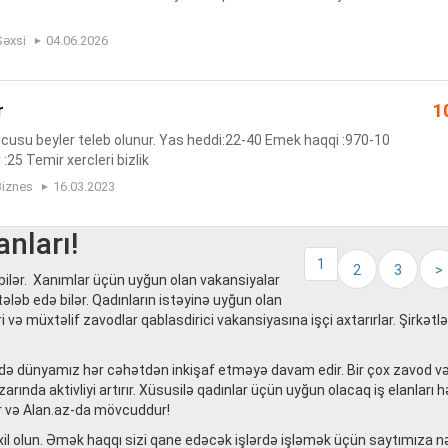
Şəxsi
04.06.2026
r
1
ucusu beyler teleb olunur. Yas heddi:22-40 Emek haqqi :970-10
:25 Temir xercleri bizlik
Biznes
16.03.2023
anları!
1
2
3
>
 bilər. Xanımlar üçün uyğun olan vakansiyalar
tələb edə bilər. Qadınların istəyinə uyğun olan
kləri və müxtəlif zavodlar qablasdirici vakansiyasına işçi axtarırlar. Şirkət
üzdə dünyamız hər cəhətdən inkişaf etməyə davam edir. Bir çox zavod v
arında aktivliyi artırır. Xüsusilə qadınlar üçün uyğun olacaq iş elanları 
ıdır və Alan.az-da mövcuddur!
axil olun. Əmək haqqı sizi qane edəcək işlərdə işləmək üçün saytımıza nə