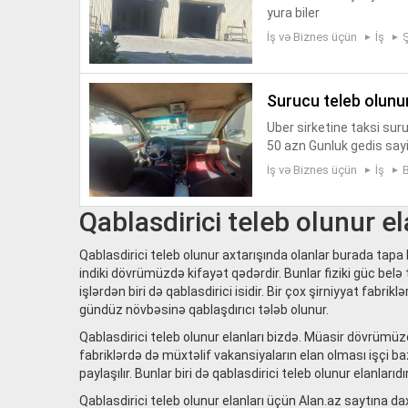
yura biler
İş və Biznes üçün
İş
surucu teleb olunu
Uber sirketine taksi sur
50 azn Gunluk gedis sayi 
İş və Biznes üçün
İş
Qablasdirici teleb olunur el
Qablasdirici teleb olunur axtarışında olanlar burada tapa
indiki dövrümüzdə kifayət qədərdir. Bunlar fiziki güc belə 
işlərdən biri də qablasdirici isidir. Bir çox şirniyyat fabri
gündüz növbəsinə qablaşdırıcı tələb olunur.
Qablasdirici teleb olunur elanları bizdə. Müasir dövrüm
fabriklərdə də müxtəlif vakansiyaların elan olması işçi baz
paylaşılır. Bunlar biri də qablasdirici teleb olunur elanlar
Qablasdirici teleb olunur elanları üçün Alan.az saytına d