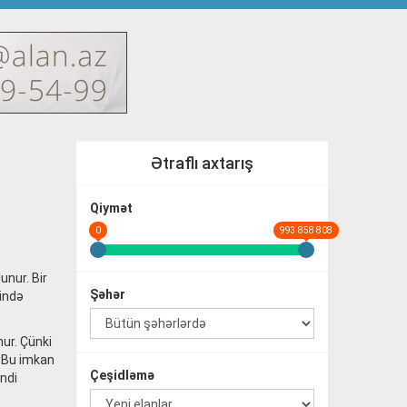
Ətraflı axtarış
Qiymət
0
993 858 808
unur. Bir
Şəhər
sində
nur. Çünki
. Bu imkan
Çeşidləmə
indi