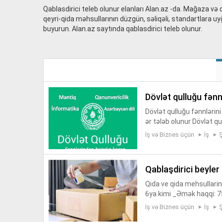
Qablasdirici teleb olunur elanları Alan.az -da. Mağaza və
qeyri-qida məhsullarının düzgün, səliqəli, standartlara uy
buyurun. Alan.az saytında qablasdirici teleb olunur.
dövlət qulluğu fən
Dövlət qulluğu fənnlərin
ər tələb olunur Dövlət q
umuza. Qanunvericilik də
İş və Biznes üçün
İş
qablaşdirici beyler 
Qida ve qida mehsullarin
6ya kimi _Əmək haqqi: 7
Maaşı gündəlikfə ala bil
İş və Biznes üçün
İş