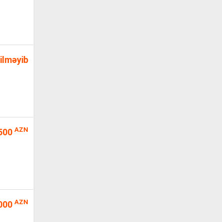
ilməyib
AZN
500
AZN
000