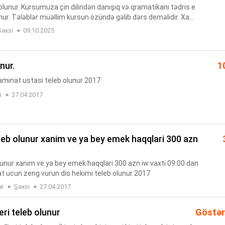
 olunur. Kursumuza çin dilindən danışıq və qramatikanı tədris e
nur. Tələblər müəllim kursun özündə gəlib dərs deməlidir. Xahi
ənlər müraciət etməsinlər! Yalnız kursun özündə canl...
Şəxsi
09.10.2025
unur.
1
 laminat ustasi teleb olunur 2017
i
27.04.2017
olunur xanim ve ya bey emek haqqlari 300 azn iw vaxti 09:00 dan
at ucun zeng vurun dis hekimi teleb olunur 2017
ər
Şəxsi
27.04.2017
leri teleb olunur
Göstər