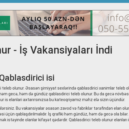
ur - İş Vakansiyaları İndi
Qablasdirici isi
i teleb olunur. Əsasən şirniyyat sexlərində qablasdirici xanimlar teleb ol
n həm gecə, həm də gündüz qablasdirici teleb olunur. Bu da gecə növbə
unur is elanlari axtarırsınızsa bu kateoqriyamız məhz elə sizin üçündür.
bilərsiniz. Bu vakansiyalar əsasən zavod və fabriklər tərəfindən elan olu
si üçün qablaşdırılmalıdır. İş qrafiki həm gündüz, həm də gecə ola bilər
ək istəyinde olanlar kifayət qədərdir. Qablasdirici teleb olunur elanları 