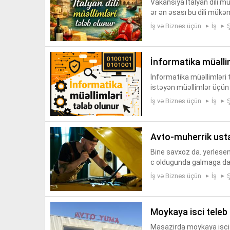
Vakansiya İtalyan dili müə
ər ən əsası bu dili mükə
lyan dilini tədris edə bilə
İş və Biznes üçün
İş
i̇nformatika müəlli
İnformatika müəllimləri t
istəyən müəllimlər üçün
olunur. İnformatika fənn
İş və Biznes üçün
İş
avto-muherrik ust
Bine savxoz da. yerlesen
c oldugunda galmaga da y
ENGSAZ ve DEMIRCI talab 
İş və Biznes üçün
İş
moykaya isci teleb
Masazirda moykaya isci te