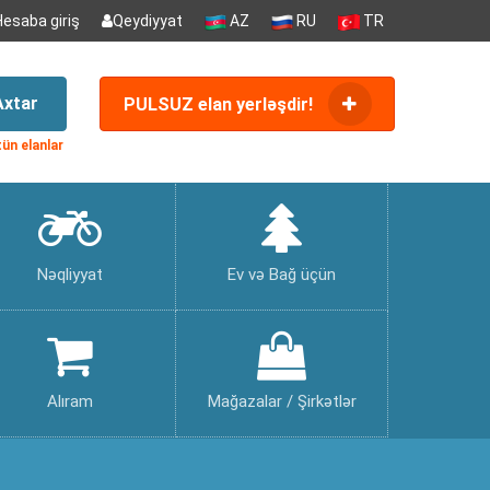
Hesaba giriş
Qeydiyyat
AZ
RU
TR
Axtar
PULSUZ elan yerləşdir!
ün elanlar
Nəqliyyat
Ev və Bağ üçün
Alıram
Mağazalar / Şirkətlər