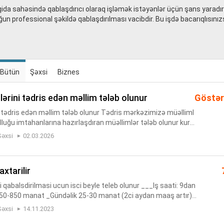
 qida sahəsində qablaşdırıcı olaraq işləmək istəyənlər üçün şans yaradır
ğun professional şəkildə qablaşdırılması vacibdir. Bu işdə bacarıqlısınız
Bütün
Şəxsi
Biznes
nlərini tədris edən məllim tələb olunur
Göstər
i tədris edən məllim tələb olunur Tədris mərkəzimizə müəlliml
ulluğu imtahanlarına hazırlaşdıran müəllimlər tələb olunur kurs
rsini tədris edə bilən Azərbaycan Rus bölməsi müəlliml...
Şəxsi
02.03.2026
axtarilir
i qabalsdirilmasi ucun isci beyle teleb olunur ___Iş saati: 9dan
50-850 manat _Gündəlik 25-30 manat (2ci aydan maaş artır)
ərsiniz aylıqda. _Gecə növbəside var 23:00dan-07:00a kim...
Şəxsi
14.11.2023