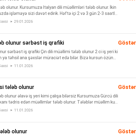
ələb olunur. Kursumuza Italyan dili müəllimləri tələb olunur. İkin
muzda işləməyə sizi dəvət edirik. Həftə içi 2 və 3 gün 2-3 saatlıq
dur.İş saatı müəllimlərin özləri ilə ra...
Şəxsi
29.01.2026
ələb olunur sərbəst iş qrafiki
Göstər
nur sərbəst iş qrafiki Çin dili müəllimi tələb olunur 2 ci iş yeri ki
ən ya təhsil ana şəxslər müraciət edə bilər. Bizə kursun özündə
ır online Yox! Yalnız kursun özündə. Ünvan...
Şəxsi
11.01.2026
əsi tələb olunur
Göstər
əb olunur əlavə iş yeri kimi çalışa bilərsiz Kursumuza Gürcü dili
anı tədris edən müəllimlər tələb olunur. Tələblər müəllim kur
əlidir.Xahiş edirik online dərs deyənlər müraciət ...
Şəxsi
11.01.2026
 tələb olunur
Göstər