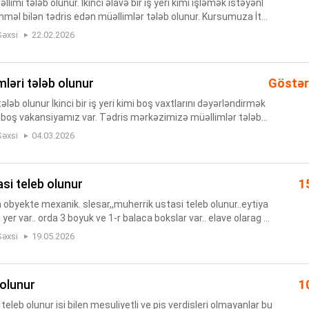
llimi tələb olunur. İkinci əlavə bir iş yeri kimi işləmək istəyənl
mməl bilən tədris edən müəllimlər tələb olunur. Kursumuza İta
n müəllimlər tələb olunur.İtalyan dilini həvəs...
Şəxsi
22.02.2026
mləri tələb olunur
Göstər
ələb olunur İkinci bir iş yeri kimi boş vaxtlarını dəyərləndirmək
 boş vakansiyamız var. Tədris mərkəzimizə müəllimlər tələb
inindən imtahana hazırlıq keçən müəllimləri kursumuzl...
Şəxsi
04.03.2026
asi teleb olunur
1
 obyekte mexanik. slesar,,muherrik ustasi teleb olunur..eytiya
er var.. orda 3 boyuk ve 1-r balaca bokslar var.. elave olarag R
olunur..yaranan suallarla bagli elage saxlamag olar....
Şəxsi
19.05.2026
 olunur
1
leb olunur isi bilen mesuliyetli ve pis verdisleri olmayanlar bu