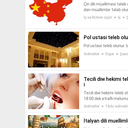
Çin dili müəlliməsi tələb
dən müəllimlər tələb olu
ş edirik Online dərs dey
İş və Biznes üçün
İş
pol ustasi teleb ol
Pol ustasi teleb olunur.
Xidmətlər
Digər
Şəxs
tecili diw hekimi teleb olunur xanim ve ya bey emek haqqlari 300 azn
i
Tecili diw hekimi teleb 
18:00 dek etrafli melum
Xidmətlər
Tibbi xidmətl
i̇talyan dili muellim