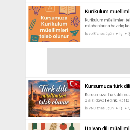
kurikulum muelliml
Kurikulum müəllimləri tə
mtahanlarına hazırlıq keç
Kursumuzda canlı dərs de
İş və Biznes üçün
İş
kursumuza türk dil
Kursumuza Türk dili müəll
ə sizi dəvət edirik. Həftə
müəllimlərin özləri ilə raz
İş və Biznes üçün
İş
i̇talyan dili müəllim