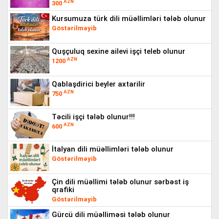
AZN
300
kursumuza türk dili müəllimləri tələb olunur
Göstərilməyib
quşçuluq sexine ailevi işçi teleb olunur
AZN
1200
qablaşdirici beyler axtarilir
AZN
750
təcili işçi tələb olunur!!!
AZN
600
i̇talyan dili müəllimləri tələb olunur
Göstərilməyib
çin dili müəllimi tələb olunur sərbəst iş
qrafiki
Göstərilməyib
gürcü dili müəlliməsi tələb olunur