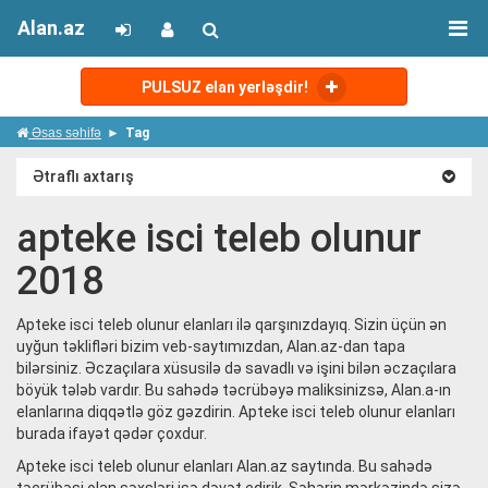
Alan.az
PULSUZ elan yerləşdir!
Əsas səhifə
Tag
Ətraflı axtarış
apteke isci teleb olunur
2018
Apteke isci teleb olunur elanları ilə qarşınızdayıq. Sizin üçün ən
uyğun təklifləri bizim veb-saytımızdan, Alan.az-dan tapa
bilərsiniz. Əczaçılara xüsusilə də savadlı və işini bilən əczaçılara
böyük tələb vardır. Bu sahədə təcrübəyə maliksinizsə, Alan.a-ın
elanlarına diqqətlə göz gəzdirin. Apteke isci teleb olunur elanları
burada ifayət qədər çoxdur.
Apteke isci teleb olunur elanları Alan.az saytında. Bu sahədə