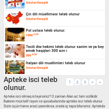
Göstərilməyib
çin dili müəlliməsi tələb olunur
Göstərilməyib
pol ustasi teleb olunur.
AZN
1000
tecili diw hekimi teleb olunur xanim ve ya bey
emek haqqlari 300 azn i
AZN
300
i̇talyan dili muellimleri teleb olunur
Göstərilməyib
Apteke isci teleb
1
2
3
>
»
olunur.
Apteke isci olmaq istəyirsiniz? O zaman Alan.az tam sizlikdir.
Bakının müxtəlif rayon və qəsəbələrində apteke isci teleb olunur.
Sizin üçün hansı ərazi yaxındırsa, orada iş tapa bilərsiniz. Aptekdə