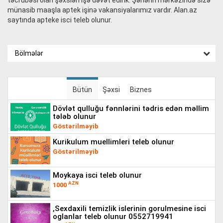
təcrübəsi olan şəxsləri işə dəvət edirik. Şəhərin mərkəzində sizə
münasib maaşla aptek işinə vakansiyalarımız vardır. Alan.az
saytında apteke isci teleb olunur.
Bölmələr
Bütün
Şəxsi
Biznes
dövlət qulluğu fənnlərini tədris edən məllim
tələb olunur
Göstərilməyib
kurikulum muellimleri teleb olunur
Göstərilməyib
moykaya isci teleb olunur
AZN
1000
,sexdaxili temizlik islerinin gorulmesine isci
oglanlar teleb olunur 0552719941