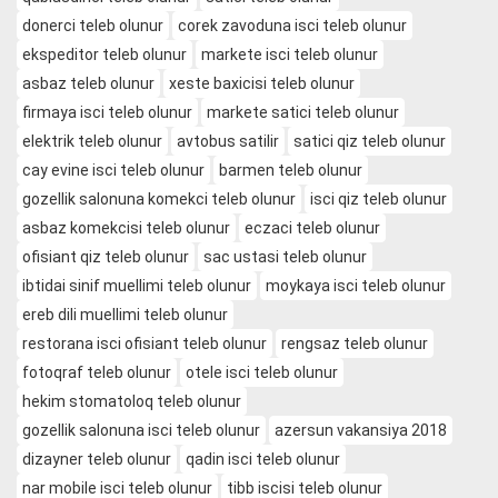
donerci teleb olunur
corek zavoduna isci teleb olunur
ekspeditor teleb olunur
markete isci teleb olunur
asbaz teleb olunur
xeste baxicisi teleb olunur
firmaya isci teleb olunur
markete satici teleb olunur
elektrik teleb olunur
avtobus satilir
satici qiz teleb olunur
cay evine isci teleb olunur
barmen teleb olunur
gozellik salonuna komekci teleb olunur
isci qiz teleb olunur
asbaz komekcisi teleb olunur
eczaci teleb olunur
ofisiant qiz teleb olunur
sac ustasi teleb olunur
ibtidai sinif muellimi teleb olunur
moykaya isci teleb olunur
ereb dili muellimi teleb olunur
restorana isci ofisiant teleb olunur
rengsaz teleb olunur
fotoqraf teleb olunur
otele isci teleb olunur
hekim stomatoloq teleb olunur
gozellik salonuna isci teleb olunur
azersun vakansiya 2018
dizayner teleb olunur
qadin isci teleb olunur
nar mobile isci teleb olunur
tibb iscisi teleb olunur