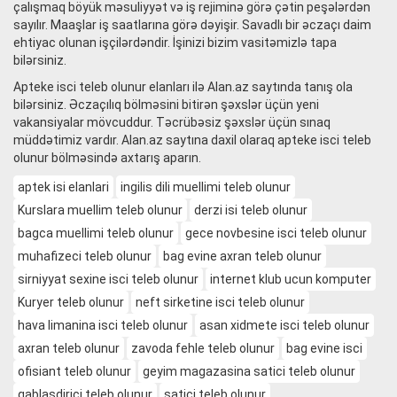
çalışmaq böyük məsuliyyət və iş rejiminə görə çətin peşələrdən
sayılır. Maaşlar iş saatlarına görə dəyişir. Savadlı bir əczaçı daim
ehtiyac olunan işçilərdəndir. İşinizi bizim vasitəmizlə tapa
bilərsiniz.
Apteke isci teleb olunur elanları ilə Alan.az saytında tanış ola
bilərsiniz. Əczaçılıq bölməsini bitirən şəxslər üçün yeni
vakansiyalar mövcuddur. Təcrübəsiz şəxslər üçün sınaq
müddətimiz vardır. Alan.az saytına daxil olaraq apteke isci teleb
olunur bölməsində axtarış aparın.
aptek isi elanlari
ingilis dili muellimi teleb olunur
Kurslara muellim teleb olunur
derzi isi teleb olunur
bagca muellimi teleb olunur
gece novbesine isci teleb olunur
muhafizeci teleb olunur
bag evine axran teleb olunur
sirniyyat sexine isci teleb olunur
internet klub ucun komputer
Kuryer teleb olunur
neft sirketine isci teleb olunur
hava limanina isci teleb olunur
asan xidmete isci teleb olunur
axran teleb olunur
zavoda fehle teleb olunur
bag evine isci
ofisiant teleb olunur
geyim magazasina satici teleb olunur
qablasdirici teleb olunur
satici teleb olunur