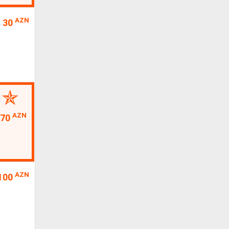
AZN
30
AZN
70
AZN
100