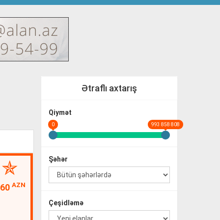
Ətraflı axtarış
Qiymət
0
993 858 808
Şəhər
AZN
160
Çeşidləmə