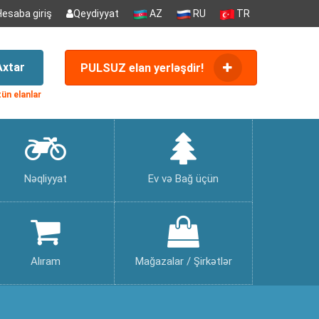
Hesaba giriş
Qeydiyyat
AZ
RU
TR
Axtar
PULSUZ elan yerləşdir!
ün elanlar
Nəqliyyat
Ev və Bağ üçün
Alıram
Mağazalar / Şirkətlər