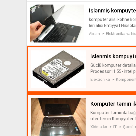
işlənmiş kompuyter
komputer alisi kohne kom
leri alisi Ehtiyyat Hiss
kların alisi Noutbuklar 
Alıram
Elektronika və his
islenmis kompuyte
Güclü komputer detallar
Processor11.55- intel 
2 -2 q-64.00-53.00-22 
Elektronika
Komponentl
zn Hdd-1...
kompüter təmiri il
Kompüter təmiri ilə bağ
uter temiri Kompyuter 
s, Apple, Lenova samsun
Xidmətlər
IT
Şəxsi
s ...