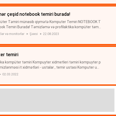
| hər çeşid notebook temiri burada!
püter Təmiri münasib qiymətə Komputer Temiri NOTEBOOK T
book Temiri Burada! Təmizləmə və profilaktika kompüter təmir
 təmiri kompuyter proqramlari yazilmasi təmizlənməsi it xidm
ər və monitorlar
Şəxsi
22.08.2023
ter temiri
ika kompüter təmiri Kompuyter xidmetleri təmiri kompuyter p
mizlənməsi it xidmətləri - ustalar , temir ustasi Komputer ust
stasi Komputer xidmətləri Kompüter ustası — Bakı, Azərbaycan
02.03.2022