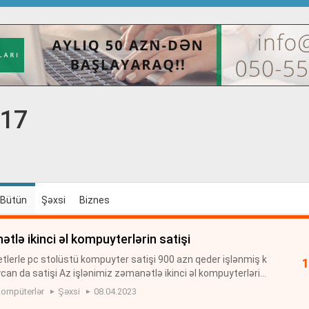
017
Bütün
Şəxsi
Biznes
ətlə ikinci əl kompuyterlərin satişi
tlerle pc stolüstü kompuyter satişi 900 azn qeder işlənmiş k
an da satişi Az işlənimiz zəmanətlə ikinci əl kompuyterlərin
iymete kompuyter satişi Aalan.az pulsuz elanlar sayti işlən
ompüterlər
Şəxsi
08.04.2023