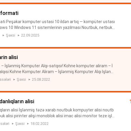
 formati
ti Peşəkar komputer ustasi 10 ildən artıq — kompüter ustası
ndows 10 Windows 11 sistemlerinin yazilmasi Noutbuk, netbuk,
mpüterləri format edirəm. Komputer formatı. Printerlerin ve
Şəxsi
22.09.2025
rin alisi
– İşlənmiş Komputer Alqı-satqısı! Kohne komputer aliram – İ
alqısi Kohne Komputer Aliram – İşlənmiş Komputer Alqı Işlən
rlər Alıram İşlənmiş kompüter, noutbuk və printerlərin alışı
ssələri
Şəxsi
25.08.2022
anlıqların alisi
ların alisi İşlənmiş təzə xarab noutbuk kompuyter alisi noutb
uk alisi pirinter alişi monoblok alisi imac alisi monitor teze işlə
i islenmiş kompuyter alişi islenmis sistemblok ...
sələri
Şəxsi
18.02.2022