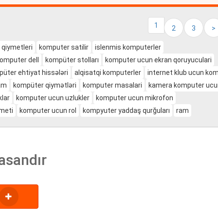
1
2
3
>
qiymetleri
komputer satilir
islenmis komputerler
omputer dell
kompüter stolları
komputer ucun ekran qoruyuculari
üter ehtiyat hissələri
alqisatqi komputerler
internet klub ucun ko
am
kompüter qiymətləri
komputer masalari
kamera komputer ucu
lar
komputer ucun uzlukler
komputer ucun mikrofon
ymeti
komputer ucun rol
kompyuter yaddaş qurğuları
ram
asandır