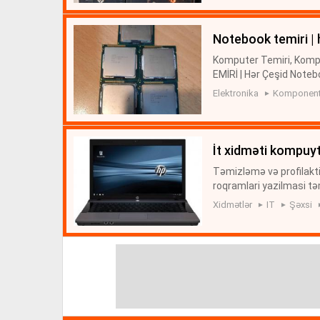
notebook temi̇ri̇ 
Komputer Temiri, Kom
EMİRİ | Hər Çeşid Note
i Kompuyter xidmetleri
Elektronika
Komponentl
ətləri - us...
i̇t xidməti kompuy
Təmizləmə və profilakt
roqramlari yazilmasi tə
asi - ustalar , temir u
Xidmətlər
IT
Şəxsi
...