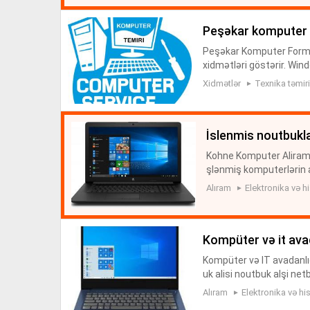
peşəkar komputer
Peşəkar Komputer Forma
xidmətləri göstərir. Wi
monoblok və personal ko
Xidmətlər
Texnika təmiri
M...
i̇slenmis noutbukla
Kohne Komputer Aliram 
şlənmiş komputerlərin 
miş Notebook Və Kompüte
Alıram
Elektronika və hi
Bakı...
kompüter və it avad
Kompüter və IT avadanlıq
uk alisi noutbuk alşi netb
nmiş alişi proyektor aliş
Alıram
Elektronika və his