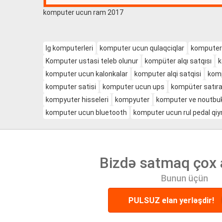
komputer ucun ram 2017
lg komputerleri
komputer ucun qulaqciqlar
komputer 
Komputer ustasi teleb olunur
kompüter alqı satqısı
k
komputer ucun kalonkalar
komputer alqi satqisi
komp
komputer satisi
komputer ucun ups
kompüter satır
kompyuter hisseleri
kompyuter
komputer ve noutbuk
komputer ucun bluetooth
komputer ucun rul pedal qi
Bizdə satmaq çox 
Bunun üçün
PULSUZ elan yerləşdir!