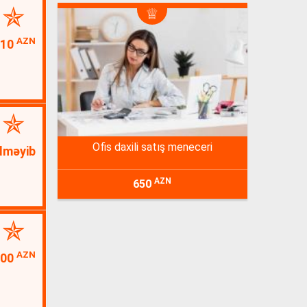
AZN
10
ofis daxili satış meneceri
lməyib
AZN
650
AZN
100