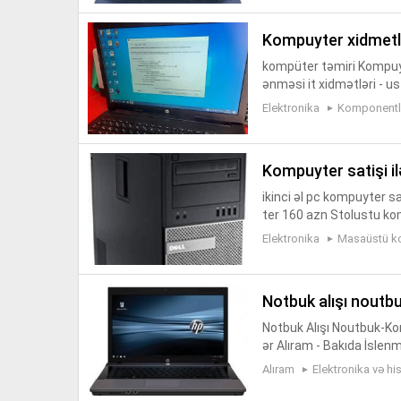
kompuyter xidmetl
kompüter təmiri Kompuyt
ənməsi it xidmətləri - us
mputer xidmətləri Komp
Elektronika
Komponentlə
s...
kompuyter satişi il
ikinci əl pc kompuyter s
ter 160 azn Stolustu ko
ustu komputer satisi K
Elektronika
Masaüstü k
er...
notbuk alışı noutb
Notbuk Alışı Noutbuk-Ko
ər Alıram - Bakıda İsle
Ü KOMPÜTERLƏR .Persona
Alıram
Elektronika və his
er və...