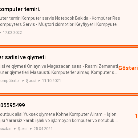
komputer temiri.
uter temiri.Komputer servis Notebook Bakida - Kompüter Rəs
ompuyters Servis - Müştəri xidmətləri Keyfiyyetli Kompyuter
r servis Notebook Bakida - Kompüter Bakıda kompüter və no
17.02.2022
r satisi ve qiymeti
isi ve qiymeti Onlayn ve Magazadan satıs - Resmi Zemanetl
Göstəri
uter qiymetleri Masaüstü Komputerler almaq. Komputer sa
UTER SATİSİ. KOMPYUTER QİYMETLERİ Personal kompüter s
ompüterlər
Şəxsi
11.10.2021
0505595499
noutbuk alisi Yuksek qiymete Kohne Komputer Aliram – İşlən
ısı Yararsiz xarab işlek və işləməyən kompüter və notubuk m
uklar alisi Azərbaycanda: Notbuk Alışı Noutbuk-Komputer Kohn
ssələri
Şəxsi
25.04.2021