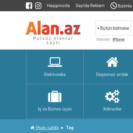
Haqqımızda
Saytda Reklam
Bizimlə 
Bütün bölmələr
Pulsuz elanlar
Məsələn:
iPhone
saytı
Elektronika
Daşınmaz əmlak
İş və Biznes üçün
Xidmətlər
Əsas səhifə
Tag