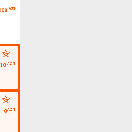
AZN
100
AZN
10
AZN
0