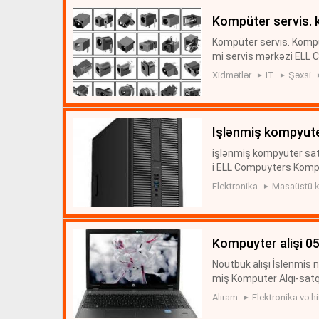
kompüter servis. 
Kompüter servis. Komp
mi servis mərkəzi ELL C
Temiri Bakida! Kompute
Xidmətlər
IT
Şəxsi
utbuk xid...
işlənmiş kompyute
işlənmiş kompyuter sat
i ELL Compuyters Komp
tisi. Kompyuter KOMP
Elektronika
Masaüstü k
atışı üzrə Bakı da Ala...
kompuyter alişi 
Noutbuk alışı İslenmis 
miş Komputer Alqı-satq
onitor imac aliş noutb
Alıram
Elektronika və hi
e komp...