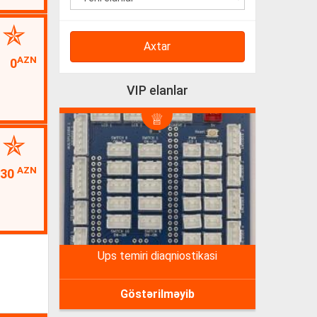
Axtar
AZN
0
VIP elanlar
AZN
30
ups temiri diaqniostikasi
Göstərilməyib