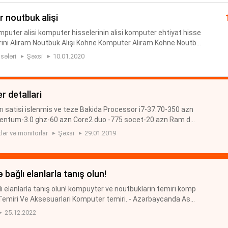
 noutbuk alişi
puter alisi komputer hisselerinin alisi komputer ehtiyat hisse
ələrini Alıram Noutbuk Alışı Kohne Komputer Aliram Kohne Noutbu
və Netbuklar Notbuk Alış Noutbuk-Komputer Kompüter No...
sələri
Şəxsi
10.01.2020
r detallari
ı satisi islenmis ve teze Bakida Processor i7-37.70-350 azn
pentum-3.0 ghz-60 azn Core2 duo -775 socet-20 azn Ram ddr
azn islenmis Hdd-500 q-65 azn teze Notubuk ucun 750-q-75 a
ər və monitorlar
Şəxsi
29.01.2019
ə bağlı elanlarla tanış olun!
lı elanlarla tanış olun! kompuyter ve noutbuklarin temiri komp
Temiri Ve Aksesuarlari Komputer temiri. - Azərbaycanda Asu
g acer hp dell və digər noutbuk modelerin təmiri rəsmi servi
25.12.2022