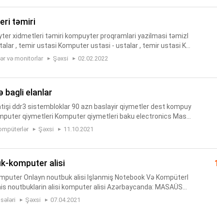
eri təmiri
er xidmetleri təmiri kompuyter proqramlari yazilmasi təmizl
talar , temir ustasi Komputer ustasi - ustalar , temir ustasi Ko
üter ustası — Bakı, Azərbaycan Kompüter şəbəkəsi qurulma
r və monitorlar
Şəxsi
02.02.2022
ə bagli elanlar
atişi ddr3 sistembloklar 90 azn baslayir qiymetler dest kompuy
mputer qiymetleri Komputer qiymetleri baku electronics Masa
omputer qiymetleri Ucuz komputer qiymetleri Optimal komput
ompüterlər
Şəxsi
11.10.2021
uk-komputer alisi
mputer Onlayn noutbuk alisi Işlənmiş Notebook Və Kompüterl
nmis noutbuklarin alisi komputer alisi Azərbaycanda: MASAÜST
l kompüterin alişi Yararsiz xarab işlek və işləməyən kompüt
sələri
Şəxsi
07.04.2021