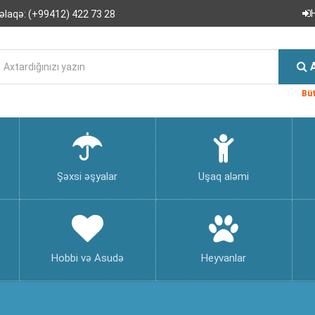
əlaqə:
(+99412) 422 73 28
Büt
Şəxsi əşyalar
Uşaq aləmi
Hobbi və Asudə
Heyvanlar