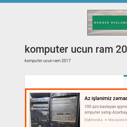
komputer ucun ram 2
komputer ucun ram 2017
az işlənimiz zəman
100 azn baslayan qiyme
omputer satışı Azərbayc
satişi zəmanətlə ucuz q
Elektronika
Masaüstü k
mi...