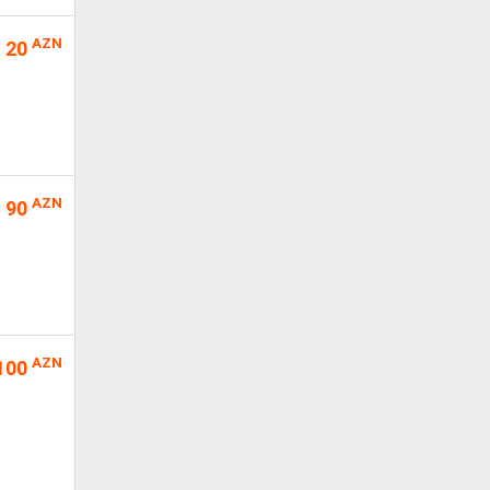
AZN
20
AZN
90
AZN
100