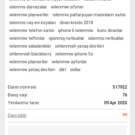
islenmis darvazalar
iwlenmiw sifoner
iwlenmiw planwetler
islenmis paltaryuyan masinlarin satisi
islenmis cay evi esyalari
divan kreslo 2018
iwlenmiw telefon satisi
iphone 6 iwlenmiw
kunc divanlar
iwlenmiw telfonlar
işlənmiş netbuklar
islenmis netbuklar
iwlenmiw xaladenikler
ishlenmish yataq destleri
ishlenmish blackberry
iwlenmiw iphone 5s
iwlenmiw plansetler
iwlenmiw ayfonlar
iwlenmiw yataq destleri
dikt
dollar
Elanın nömrəsi:
517922
Baxış sayı:
76
Yenilənmə tarixi:
09 Apr 2025
Elanı bildir