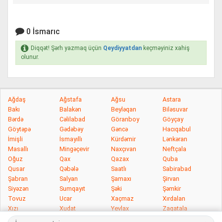
0 İsmarıc
Diqqət! Şərh yazmaq üçün
Qeydiyyatdan
keçməyiniz xahiş
olunur.
Ağdaş
Ağstafa
Ağsu
Astara
Bakı
Balakən
Beyləqan
Biləsuvar
Bərdə
Cəlilabad
Göranboy
Göyçay
Göytəpə
Gədəbəy
Gəncə
Hacıqabul
İmişli
İsmayıllı
Kürdəmir
Lənkəran
Masallı
Mingəçevir
Naxçıvan
Neftçala
Oğuz
Qax
Qazax
Quba
Qusar
Qəbələ
Saatlı
Sabirabad
Şabran
Salyan
Şamaxı
Şirvan
Siyəzən
Sumqayıt
Şəki
Şəmkir
Tovuz
Ucar
Xaçmaz
Xırdalan
Xızı
Xudat
Yevlax
Zaqatala
Zərdab