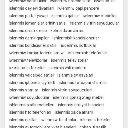
iwlenmiw noutbuklar
iwlenmiw notebooklar
divan satilir
islenmis cay evi divanlari
iwlenmiw qapi pencere
islenmis paltar yuyan
islenmis qablar
iwlenmiw mebeller
islenmis idman aletlerinin satisi
islenmis vitrin soyuducular
islenmis divan kreslo
kohne divan aliram
islenmis demir qapilar
ishlenmish kondisionerler
islenmis kondisioner satisi
isdenmis notbuklar
iwlenmiw komputerlerin satiwi
ishlenmish telefonlar
iwlenmiw televizorlar
islenmis televizorlar
az islenmis tekerler
islenmis wifi modem
islenmis velosiped satisi
islenmis ev esyalari
islenmis iphone 5 qiymeti
islenmis fotoaparat satisi
islenmis saatlar
islenmis vitrin soyuduculari
iwlenmiw soyuducular
islenmis qonaq otagi mebeli
ishlenmish ofis mebelleri
islenmis ehtiyat hisseleri
islenmis htc telefonlari
islenmis xalca aliram
islenmis qizillar
iwlenmiw telefonlar
islenmis tekerler
islenmis avtomobil ehtiyyat hisseleri
coban iti satilir