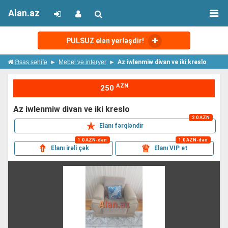
Alan.az
PULSUZ elan yerləşdir!
Əsas səhifə
Mebel və interyer
Az iwlenmiw divan ve iki kreslo
AZN
250
az iwlenmiw divan ve iki kreslo
2.0 AZN
✯
Elanı fərqləndir
1.0 AZN-dən
1.0 AZN-dən
⇮
♕
Elanı irəli çək
Elanı VIP et