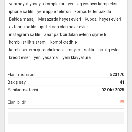
yeni heyat yasayis kompleksi
yeni zig yasayis kompleksi
iphone satilir
yeni apple telefon
komputerler bakida
Bakida masaj
Masazırda heyet evleri
Kupcali heyet evleri
avtobus satilir
ipotekada olan hazir evler
instagram satilir
aaaf park xirdalan evlerin qiymeti
kombi istilik sistemi
kombi kreditlə
kombi sistemi qurasdirilmasi
moyka
satilir
satiliq evler
kredit evler
yeni yasamal
yeni klavyatura
Elanın nömrəsi:
523170
Baxış sayı:
41
Yenilənmə tarixi:
02 Okt 2025
Elanı bildir