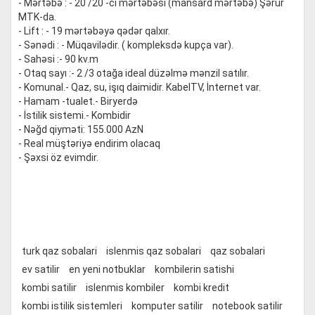
- Mərtəbə : - 20 /20 -ci mərtəbəsi (mansard mərtəbə) Şərur
MTK-da.
- Lift : - 19 mərtəbəyə qədər qalxır.
- Sənədi : - Müqavilədir. ( kompleksdə kupça var).
- Sahəsi :- 90 kv.m
- Otaq sayı :- 2 /3 otağa ideal düzəlmə mənzil satılır.
- Komunal.- Qaz, su, işıq daimidir. KabelTV, İnternet var.
- Hamam -tualet.- Biryerdə
- İstilik sistemi.- Kombidir
- Nəğd qiyməti: 155.000 AzN
- Real müştəriyə endirim olacaq
- Şəxsi öz evimdir.
turk qaz sobalari
islenmis qaz sobalari
qaz sobalari
ev satilir
en yeni notbuklar
kombilerin satishi
kombi satilir
islenmis kombiler
kombi kredit
kombi istilik sistemleri
komputer satilir
notebook satilir