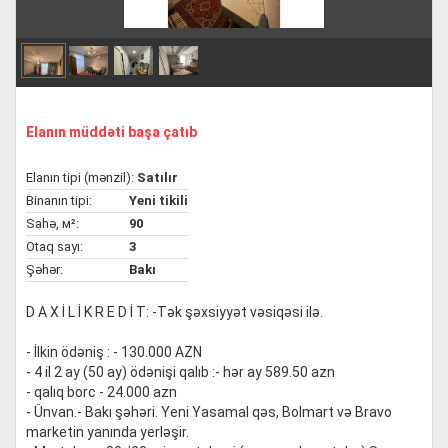
Elanın müddəti başa çatıb
Elanın tipi (mənzil):
Satılır
Binanın tipi:
Yeni tikili
Sahə, м²:
90
Otaq sayı:
3
Şəhər:
Bakı
D A X İ L İ K R E D İ T: -Tək şəxsiyyət vəsiqəsi ilə.
- İlkin ödəniş : - 130.000 AZN
- 4 il 2 ay (50 ay) ödənişi qalıb :- hər ay 589.50 azn
- qalıq borc - 24.000 azn
- Ünvan.- Bakı şəhəri. Yeni Yasamal qəs, Bolmart və Bravo
marketin yanında yerləşir.