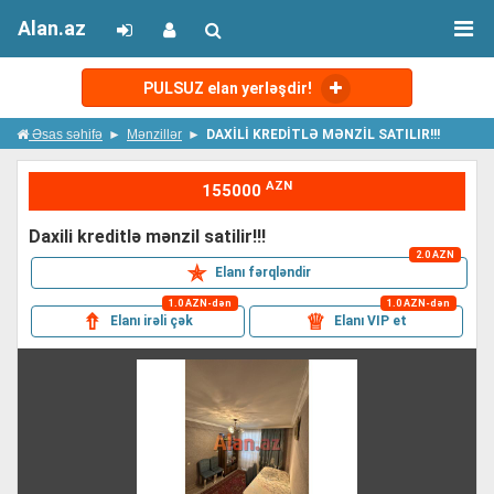
Alan.az
PULSUZ elan yerləşdir!
Əsas səhifə
Mənzillər
DAXİLİ KREDİTLƏ MƏNZİL SATILIR!!!
AZN
155000
daxi̇li̇ kredi̇tlə mənzi̇l satilir!!!
2.0 AZN
✯
Elanı fərqləndir
1.0 AZN-dən
1.0 AZN-dən
⇮
♕
Elanı irəli çək
Elanı VIP et