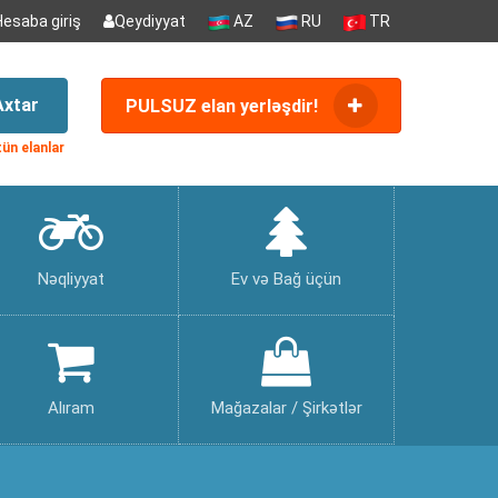
Hesaba giriş
Qeydiyyat
AZ
RU
TR
Axtar
PULSUZ elan yerləşdir!
ün elanlar
Nəqliyyat
Ev və Bağ üçün
Alıram
Mağazalar / Şirkətlər