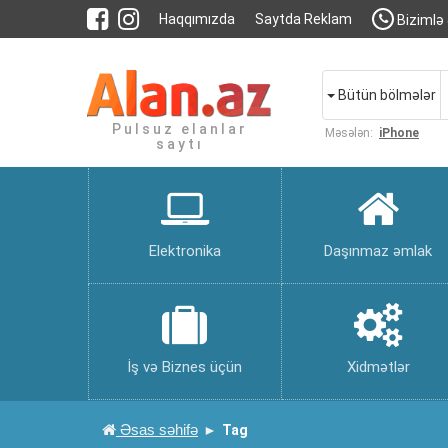
Haqqımızda
Saytda Reklam
Bizimlə 
Bütün bölmələr
Pulsuz elanlar
Məsələn:
iPhone
saytı
Elektronika
Daşınmaz əmlak
İş və Biznes üçün
Xidmətlər
Əsas səhifə
Tag