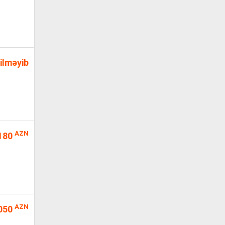
ilməyib
AZN
180
AZN
050