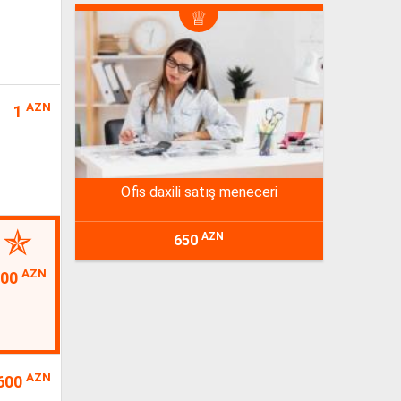
AZN
1
ofis daxili satış meneceri
AZN
650
AZN
200
AZN
600