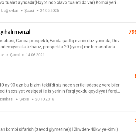
və tualet ayrıcadır(Həyətində əlavə tualeti də var) Kombi yeri a
tilik sistemi isti poldur Kondisioneri var(LG) ...
r, bağ evləri
Şəxsi
24.05.2026
ayihəli mənzil
79
səbəsi, Gəncə prospekti, Fəridə şadlıq evinin düz yanında, Döv
kademiyası ilə üzbəüz, prospektə 20 (iyirmi) metr məsafədə 9
əli binanın 5-ci mərtəbəsində qanuni 2 otaqlı, binanın ...
lər
Şəxsi
14.06.2021
0 ay 90 azn bu bizim teklifdi siz nece sertle isdesez vere biler
edit sexsiyet vesiqesi ile is yerinin ferqi yoxdu qeydiyyat ferqi
exnikası
Şəxsi
20.10.2018
an kombi sifarishi(zavod giymetine)(12kwden-40kw ye-kimi )