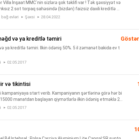
r Villa İnşaat MMC`nin sizlərə şok təklifi var ! Tək şəxsiyyət və
anksız 2 sot torpaq sahəsində (bizdən) faizsiz daxili kreditlə m
izayın və layihədə evlərin təmirsiz və təmirli...
r, bağ evləri
Şəxsi
28.04.2022
 nəğd və ya kreditlə təmiri
Göstər
və ya kreditlə təmiri. Ilkin ödəniş 50%. 5 il zəmanət bakida ev t
i
02.05.2017
ir və tikintisi
 kampaniyaya start verib. Kampaniyanın şərtlərinə görə hər bi
15000 manatdan başlayan qiymətlərlə ilkin ödəniş etməklə 2
 mənzil əldə edə biləcəkdir. Kampaniyadan yararlanmaq və ev
i
02.05.2017
1
el B4 Istehsal : Polşa Çərçivə:Aluminium Lite Çəngəl:SR sunto