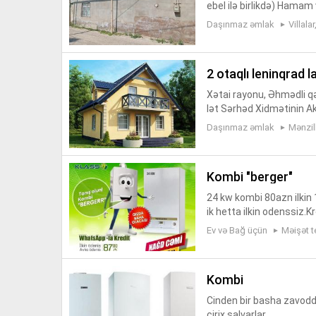
ebel ilə birlikdə) Hamam 
yrıcadır(Novahot kombi),is
Daşınmaz əmlak
Villala
2 otaqlı leninqrad l
Xətai rayonu, Əhmədli qə
lət Sərhəd Xidmətinin A
mərtəbəli leninqrad layih
Daşınmaz əmlak
Mənzil
kombi "berger"
24 kw kombi 80azn ilkin 1
ik hetta ilkin odenssiz.Kr
yoxdu
Ev və Bağ üçün
Məişət t
kombi
Cinden bir basha zavodd
cirix salvarlar