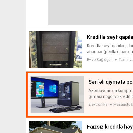
kreditlə seyf qapıl
Kreditlə seyf qapılar , 
əhəccər (perilla) , barmaq
i, mətbəx liftləri, turnik
Ev və Bağ üçün
Təmir və 
sərfəli qiymətə pc
Azərbaycan da kompüterl
gilmasi nəgdi və kredit
ymetlərlə 3000 azn qed
Elektronika
Masaüstü k
p...
faizsiz kreditlə həy