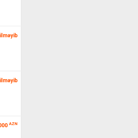
ilməyib
ilməyib
AZN
000