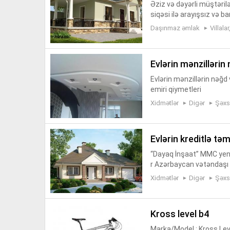
Əziz və dəyərli müştərilə
siqəsi ilə arayışsız və b
üştərinin zövqünə uyğun d
Daşınmaz əmlak
Villala
evlərin mənzillərin
Evlərin mənzillərin nəğd 
emiri qiymetleri
Xidmətlər
Digər
Şəxs
evlərin kreditlə təm
“Dayaq İnşaat” MMC yeni
r Azərbaycan vətəndaşı 
4/36 ay müddətinə qədər
Xidmətlər
Digər
Şəxs
sa...
kross level b4
Marka/Model : Kross Lev