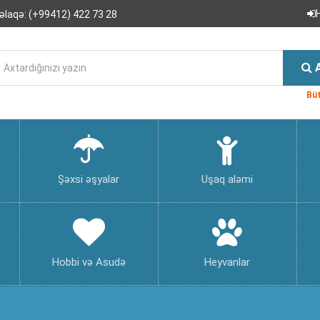
əlaqə:
(+99412) 422 73 28
Büt
Şəxsi əşyalar
Uşaq aləmi
Hobbi və Asudə
Heyvanlar