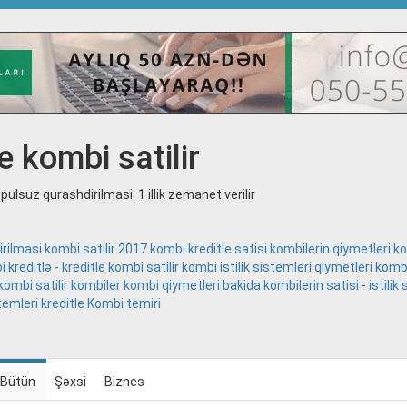
e kombi satilir
pulsuz qurashdirilmasi. 1 illik zemanet verilir
irilmasi
kombi satilir 2017
kombi kreditle satisi
kombilerin qiymetleri
k
 kreditlə - kreditle kombi satilir
kombi istilik sistemleri qiymetleri
kombi
kombi satilir
kombiler
kombi qiymetleri bakida
kombilerin satisi - istilik 
temleri kreditle
Kombi temiri
Bütün
Şəxsi
Biznes