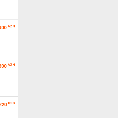
AZN
900
AZN
800
USD
220