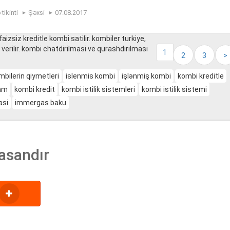
tikinti
Şəxsi
07.08.2017
aizsiz kreditle kombi satilir. kombiler turkiye,
 verilir. kombi chatdirilmasi ve qurashdirilmasi
1
2
3
>
mbilerin qiymetleri
islenmis kombi
işlənmiş kombi
kombi kreditle
ram
kombi kredit
kombi istilik sistemleri
kombi istilik sistemi
asi
immergas baku
asandır