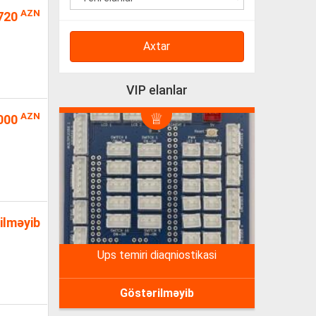
AZN
720
Axtar
VIP elanlar
AZN
000
ilməyib
ups temiri diaqniostikasi
Göstərilməyib