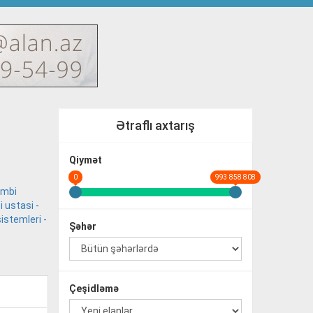
Ətraflı axtarış
Qiymət
0
993 858 808
ombi
 ustasi -
sistemleri -
Şəhər
Çeşidləmə