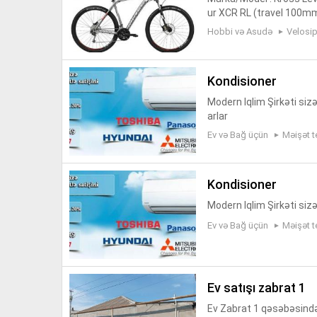
ur XCR RL (travel 100m
Təkərlər: Schwalbe Rapi
Hobbi və Asudə
Velosip
s...
kondisioner
Modern Iqlim Şirkəti sizə 
arlar
Ev və Bağ üçün
Məişət t
kondisioner
Modern Iqlim Şirkəti sizə
Ev və Bağ üçün
Məişət t
ev satışı zabrat 1
Ev Zabrat 1 qəsəbəsində 