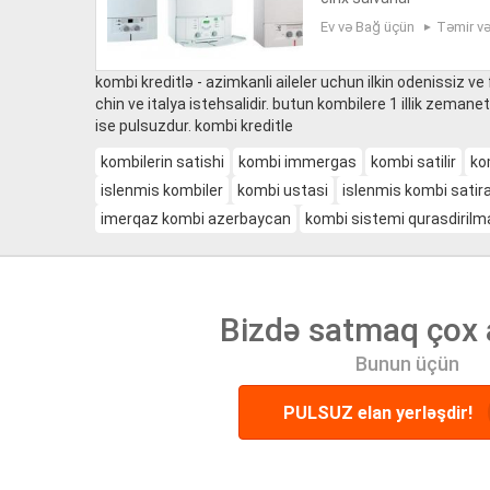
Ev və Bağ üçün
Təmir və 
kombi kreditlə - azimkanli aileler uchun ilkin odenissiz ve f
chin ve italya istehsalidir. butun kombilere 1 illik zemanet
ise pulsuzdur. kombi kreditle
kombilerin satishi
kombi immergas
kombi satilir
ko
islenmis kombiler
kombi ustasi
islenmis kombi sati
imerqaz kombi azerbaycan
kombi sistemi qurasdirilm
Bizdə satmaq çox 
Bunun üçün
PULSUZ elan yerləşdir!