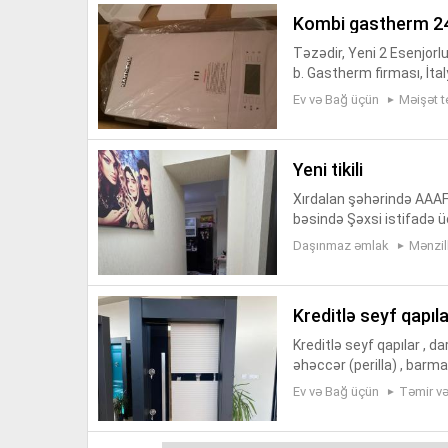
kombi gastherm 2
Təzədir, Yeni 2 Esenjorl
b. Gastherm firması, İta
ə aldığım qiymətə satıra
Ev və Bağ üçün
Məişət t
yeni tikili
Xırdalan şəhərində AAAF
bəsində Şəxsi istifadə 
mənzil bəzi əşyalarla birl
Daşınmaz əmlak
Mənzil
kreditlə seyf qapıl
Kreditlə seyf qapılar , 
əhəccər (perilla) , barmaq
ri, mətbəx liftləri, turni
Ev və Bağ üçün
Təmir və 