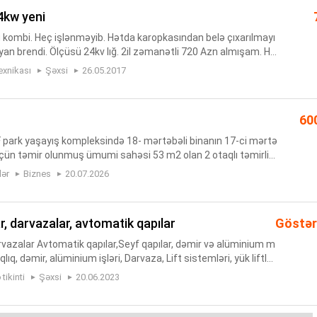
4kw yeni
u kombi. Heç işlənməyib. Hətda karopkasından belə çıxarılmayı
lyan brendi. Ölçüsü 24kv lığ. 2il zəmanətli 720 Azn almışam. Hel
m. Real alıcı olsa qiymətində endirimde mumkundur. Ko...
exnikası
Şəxsi
26.05.2017
60
 park yaşayış kompleksində 18- mərtəbəli binanın 17-ci mərtə
üçün təmir olunmuş ümumi sahəsi 53 m2 olan 2 otaqlı təmirli
ikdə satılr.Mənzil nağd və ya kreditlə satılır. Yaşayış ko...
lər
Biznes
20.07.2026
ar, darvazalar, avtomatik qapılar
Göstər
darvazalar Avtomatik qapılar,Seyf qapılar, dəmir və alüminium m
lıq, dəmir, alüminium işləri, Darvaza, Lift sistemləri, yük liftlə
ket sistemi, eskalator sistemi, park bariyerl...
tikinti
Şəxsi
20.06.2023