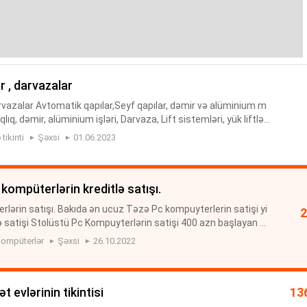
ar , darvazalar
darvazalar Avtomatik qapılar,Seyf qapılar, dəmir və alüminium m
lıq, dəmir, alüminium işləri, Darvaza, Lift sistemləri, yük liftlər
et sistemi, eskalator sistemi, park bariyerl...
tikinti
Şəxsi
01.06.2023
 kompüterlərin kreditlə satışı.
ərin satışı. Bakıda ən ucuz Təzə Pc kompuyterlerin satişi yi
lə satişi Stolüstü Pc Kompuyterlərin satişi 400 azn başlayan qi
er kredit vermey imkani vardi nəgdi 10000 azn qədər pc kom
ompüterlər
Şəxsi
26.10.2022
ət evlərinin tikintisi
13