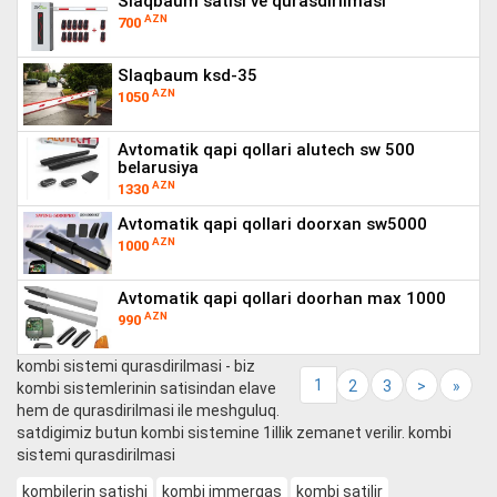
slaqbaum satisi ve qurasdirilmasi
AZN
700
slaqbaum ksd-35
AZN
1050
avtomatik qapi qollari alutech sw 500
belarusiya
AZN
1330
avtomatik qapi qollari doorxan sw5000
AZN
1000
avtomatik qapi qollari doorhan max 1000
AZN
990
kombi sistemi qurasdirilmasi - biz
1
2
3
>
»
kombi sistemlerinin satisindan elave
hem de qurasdirilmasi ile meshguluq.
satdigimiz butun kombi sistemine 1illik zemanet verilir. kombi
sistemi qurasdirilmasi
kombilerin satishi
kombi immergas
kombi satilir