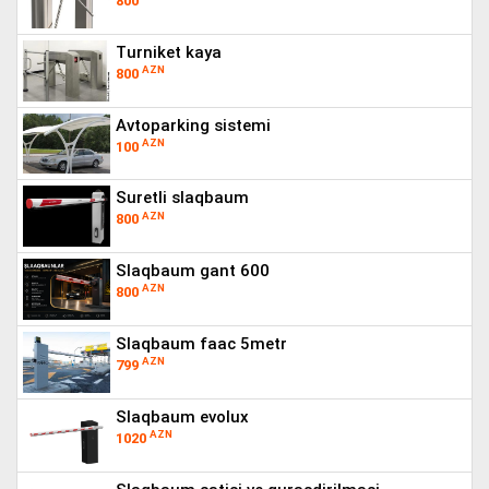
800
turniket kaya
AZN
800
avtoparking sistemi
AZN
100
suretli slaqbaum
AZN
800
slaqbaum gant 600
AZN
800
slaqbaum faac 5metr
AZN
799
slaqbaum evolux
AZN
1020