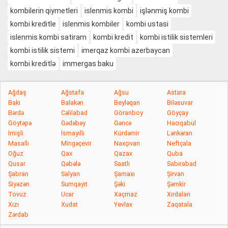
kombilerin qiymetleri
islenmis kombi
işlənmiş kombi
kombi kreditle
islenmis kombiler
kombi ustasi
islenmis kombi satiram
kombi kredit
kombi istilik sistemleri
kombi istilik sistemi
imerqaz kombi azerbaycan
kombi kreditlə
immergas baku
Ağdaş
Ağstafa
Ağsu
Astara
Bakı
Balakən
Beyləqan
Biləsuvar
Bərdə
Cəlilabad
Göranboy
Göyçay
Göytəpə
Gədəbəy
Gəncə
Hacıqabul
İmişli
İsmayıllı
Kürdəmir
Lənkəran
Masallı
Mingəçevir
Naxçıvan
Neftçala
Oğuz
Qax
Qazax
Quba
Qusar
Qəbələ
Saatlı
Sabirabad
Şabran
Salyan
Şamaxı
Şirvan
Siyəzən
Sumqayıt
Şəki
Şəmkir
Tovuz
Ucar
Xaçmaz
Xırdalan
Xızı
Xudat
Yevlax
Zaqatala
Zərdab