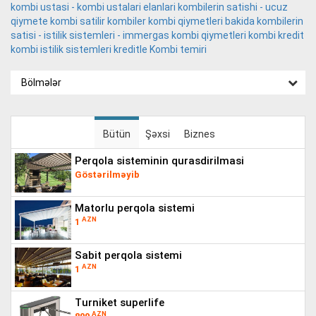
kombi ustasi - kombi ustalari elanlari
kombilerin satishi - ucuz
qiymete kombi satilir
kombiler
kombi qiymetleri bakida
kombilerin
satisi - istilik sistemleri - immergas
kombi qiymetleri
kombi kredit
kombi istilik sistemleri kreditle
Kombi temiri
Bölmələr
Bütün
Şəxsi
Biznes
perqola sisteminin qurasdirilmasi
Göstərilməyib
matorlu perqola sistemi
AZN
1
sabit perqola sistemi
AZN
1
turniket superlife
AZN