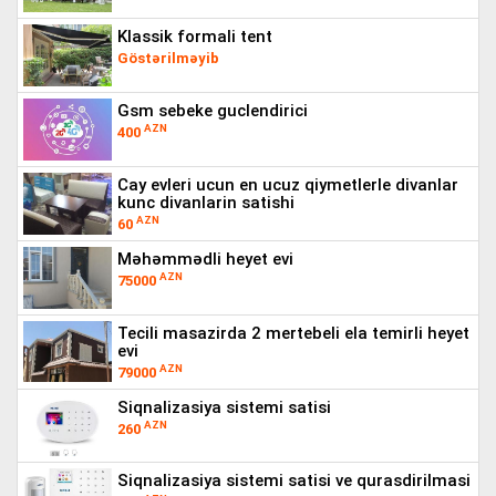
klassik formali tent
Göstərilməyib
gsm sebeke guclendirici
AZN
400
cay evleri ucun en ucuz qiymetlerle divanlar
kunc divanlarin satishi
AZN
60
məhəmmədli heyet evi
AZN
75000
tecili masazirda 2 mertebeli ela temirli heyet
evi
AZN
79000
siqnalizasiya sistemi satisi
AZN
260
siqnalizasiya sistemi satisi ve qurasdirilmasi