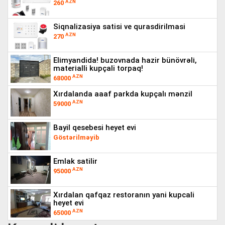
AZN
260
siqnalizasiya satisi ve qurasdirilmasi
AZN
270
eli̇myandida! buzovnada hazir bünövrəli̇, ma
teri̇alli kupçali torpaq!
AZN
68000
xırdalanda aaaf parkda kupçalı mənzil
AZN
59000
bayil qesebesi heyet evi
Göstərilməyib
emlak satilir
AZN
95000
xırdalan qafqaz restoranın yani kupcali
heyet evi
AZN
65000