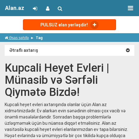
Alan.az
PULSUZ elan yerləşdir!
Əsas səhifə
Tag
Ətraflı axtarış
Kupcali Heyet Evleri |
Münasib və Sərfəli
Qiymətə Bizdə!
Kupcali heyet evleri axtarışında olanlar üçün Alan.az
xidmətinizdədir. Ev alarkən evin sənədinin olması çox vacib və
önəmli məsələlərdəndir. Sonradan başqa problemlərlə
üzləşməmək üçün bu nüansa diqqət etməlisiniz. Alan.az
vasitəsilə kupcali heyet evleri elanlarımızdan ev tapa bilərsiniz.
Həyət evlərində və ümümiyyətlə bir çox tikilidə kupça olduqca