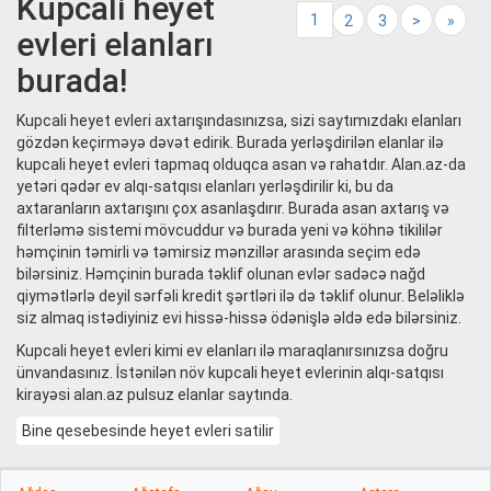
Kupcali heyet
1
2
3
>
»
evleri elanları
burada!
Kupcali heyet evleri axtarışındasınızsa, sizi saytımızdakı elanları
gözdən keçirməyə dəvət edirik. Burada yerləşdirilən elanlar ilə
kupcali heyet evleri tapmaq olduqca asan və rahatdır. Alan.az-da
yetəri qədər ev alqı-satqısı elanları yerləşdirilir ki, bu da
axtaranların axtarışını çox asanlaşdırır. Burada asan axtarış və
filterləmə sistemi mövcuddur və burada yeni və köhnə tikililər
həmçinin təmirli və təmirsiz mənzillər arasında seçim edə
bilərsiniz. Həmçinin burada təklif olunan evlər sadəcə nağd
qiymətlərlə deyil sərfəli kredit şərtləri ilə də təklif olunur. Beləliklə
siz almaq istədiyiniz evi hissə-hissə ödənişlə əldə edə bilərsiniz.
Kupcali heyet evleri kimi ev elanları ilə maraqlanırsınızsa doğru
ünvandasınız. İstənilən növ kupcali heyet evlerinin alqı-satqısı
kirayəsi alan.az pulsuz elanlar saytında.
Bine qesebesinde heyet evleri satilir