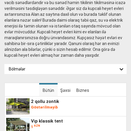
vacib sənədlərdəndir və bu sənəd həmin tikilinin tikilməsinə icazə
verilməsini təsdiqləyən sənəddir. Əgər siz də kupcali heyet evleri
axtarırsınızsa Alan.az saytına daxil olun və burada təklif olunan
elanlara nəzər salın! Burada daimi olaraq təbii qaz, su və elektrik
enerjisi ilə təmin olunan və istənilən otaq sayında mövcud olan
evlər mövcuddur. Kupcali heyet evleri kimi ev elanları ilə
maraqlanırsınızsa doğru ünvandasınız. Kupçasız həyət evləri ev
sahibinə bir-sıra çətinliklər yaradır. Qanuni olaraq hər an evinizi
əlinizdən ala bilərlər, çünki o sizin hesab edilmir. Ona görə də
kupcali heyet evleri almaq hər zaman daha yaxşıdır.
Bölmələr
Bütün
Şəxsi
Biznes
2 qollu zontik
Göstərilməyib
vip klassik tent
AZN
1