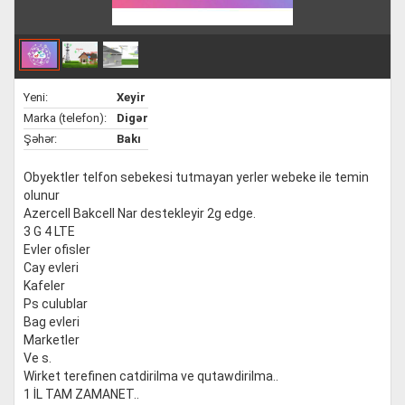
Yeni:
Xeyir
Marka (telefon):
Digər
Şəhər:
Bakı
Obyektler telfon sebekesi tutmayan yerler webeke ile temin
olunur
Azercell Bakcell Nar destekleyir 2g edge.
3 G 4 LTE
Evler ofisler
Cay evleri
Kafeler
Ps culublar
Bag evleri
Marketler
Ve s.
Wirket terefinen catdirilma ve qutawdirilma..
1 İL TAM ZAMANET..