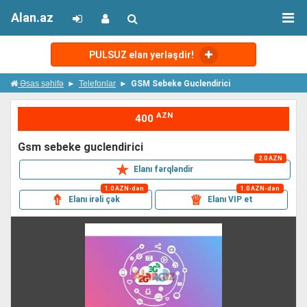
Alan.az
PULSUZ elan yerləşdir!
Əsas səhifə
Telefonlar
GSM Sebeke Guclendirici
AZN
400
gsm sebeke guclendirici
2.0 AZN
✯
Elanı fərqləndir
1.0 AZN-dən
1.0 AZN-dən
⇮
♕
Elanı irəli çək
Elanı VIP et