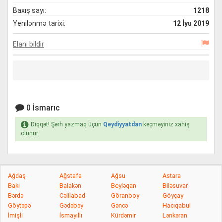
Baxış sayı:
1218
Yenilənmə tarixi:
12 İyu 2019
Elanı bildir
0 İsmarıc
Diqqət! Şərh yazmaq üçün
Qeydiyyatdan
keçməyiniz xahiş
olunur.
Ağdaş
Ağstafa
Ağsu
Astara
Bakı
Balakən
Beyləqan
Biləsuvar
Bərdə
Cəlilabad
Göranboy
Göyçay
Göytəpə
Gədəbəy
Gəncə
Hacıqabul
İmişli
İsmayıllı
Kürdəmir
Lənkəran