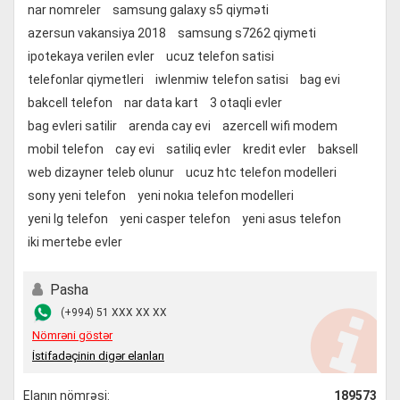
nar nomreler
samsung galaxy s5 qiyməti
azersun vakansiya 2018
samsung s7262 qiymeti
ipotekaya verilen evler
ucuz telefon satisi
telefonlar qiymetleri
iwlenmiw telefon satisi
bag evi
bakcell telefon
nar data kart
3 otaqli evler
bag evleri satilir
arenda cay evi
azercell wifi modem
mobil telefon
cay evi
satiliq evler
kredit evler
baksell
web dizayner teleb olunur
ucuz htc telefon modelleri
sony yeni telefon
yeni nokıa telefon modelleri
yeni lg telefon
yeni casper telefon
yeni asus telefon
iki mertebe evler
Pasha
(+994) 51 XXX XX XX
Nömrəni göstər
İstifadəçinin digər elanları
Elanın nömrəsi:
189573