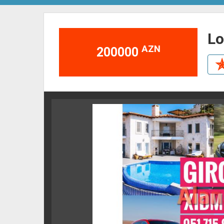
l
AZN
200000