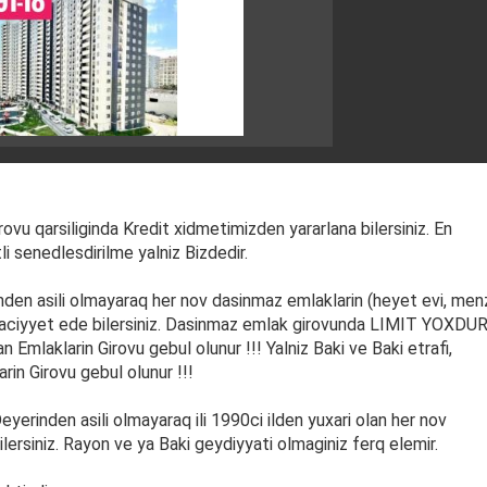
ovu qarsiliginda Kredit xidmetimizden yararlana bilersiniz. En
i senedlesdirilme yalniz Bizdedir.
en asili olmayaraq her nov dasinmaz emlaklarin (heyet evi, menz
raciyyet ede bilersiniz. Dasinmaz emlak girovunda LIMIT YOXDUR 
n Emlaklarin Girovu gebul olunur !!! Yalniz Baki ve Baki etrafi,
in Girovu gebul olunur !!!
erinden asili olmayaraq ili 1990ci ilden yuxari olan her nov
lersiniz. Rayon ve ya Baki geydiyyati olmaginiz ferq elemir.