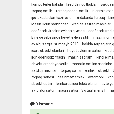
komputerler bakida
kreditle noutbuklar
Bakida 
torpaq satilir
torpaq sahesi satilir
islenmis avto
ipotekada olan hazir evler
xirdalanda torpaq
bin
Masin ucun manitorlar
kreditle satılan maşınlar
aaaf park xirdalan evlerin qiymeti
aaaf park kredit
Bine qesebesinde heyet evleri satilir
masin nomrele
ev alqi satqisi sumqayit 2018
bakida torpaqlarin 
icare obyekt elanlari
heyet evlerinin satisi
kredi
ilkin odenissiz masin
masin satiram
ikinci el ma
obyekt arendaya verilir
manatla satilan masinlar
satdiq masinlar
torpaq satisi
emlak
obyekt
torpaq sahesi
dasinmaz emlak
avtomobil
köh
abyekt satilir
lombarda isci teleb olunur
avto yu
avto alqi satqi
maşın satışı
3 otaqli menzil
mas
0 İsmarıc