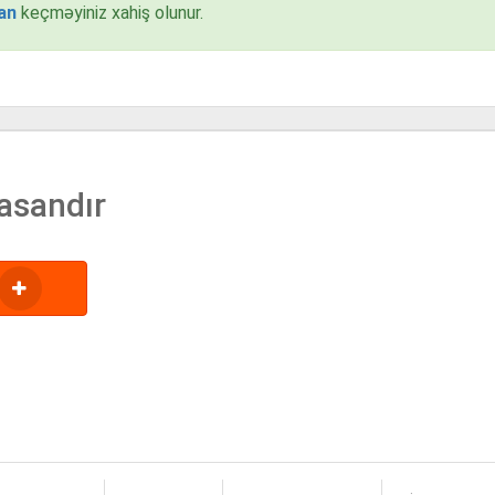
an
keçməyiniz xahiş olunur.
asandır