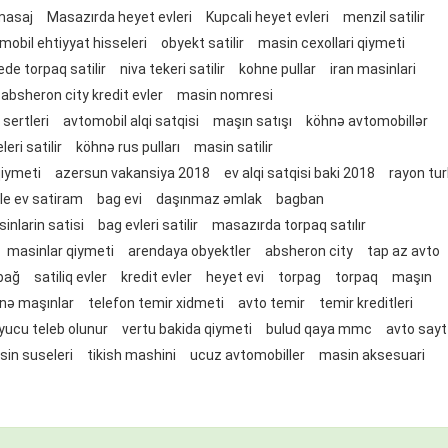
masaj
Masazırda heyet evleri
Kupcali heyet evleri
menzil satilir
mobil ehtiyyat hisseleri
obyekt satilir
masin cexollari qiymeti
ede torpaq satilir
niva tekeri satilir
kohne pullar
iran masinlari
absheron city kredit evler
masin nomresi
 sertleri
avtomobil alqi satqisi
maşın satışı
köhnə avtomobillər
ri satilir
köhnə rus pulları
masin satilir
qiymeti
azersun vakansiya 2018
ev alqi satqisi baki 2018
rayon tur
tle ev satiram
bag evi
daşınmaz əmlak
bagban
sinlarin satisi
bag evleri satilir
masazırda torpaq satılır
masinlar qiymeti
arendaya obyektler
absheron city
tap az avto
bağ
satiliq evler
kredit evler
heyet evi
torpag
torpaq
maşın
nə maşınlar
telefon temir xidmeti
avto temir
temir kreditleri
yucu teleb olunur
vertu bakida qiymeti
bulud qaya mmc
avto sayt
in suseleri
tikish mashini
ucuz avtomobiller
masin aksesuari