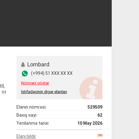
Lombard
(+994) 51 XXX XX XX
Nömrəni göstər
il,
İstifadəçinin digər elanları
!!!
Elanın nömrəsi:
529509
Baxış sayı:
62
Yenilənmə tarixi:
10 May 2026
Elanı bildir