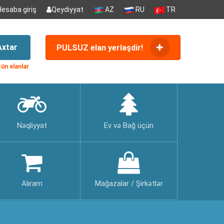
Hesaba giriş
Qeydiyyat
AZ
RU
TR
Axtar
PULSUZ elan yerləşdir!
ün elanlar
Nəqliyyat
Ev və Bağ üçün
Alıram
Mağazalar / Şirkətlər