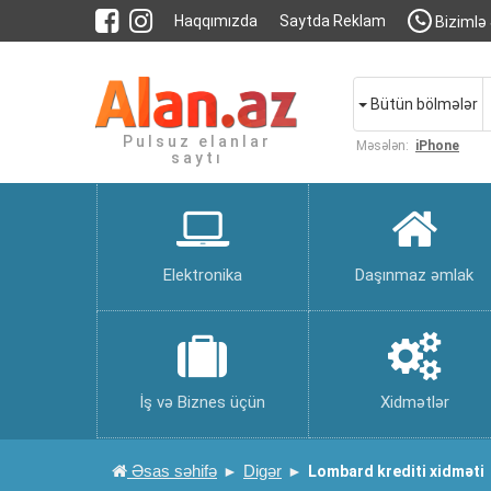
Haqqımızda
Saytda Reklam
Bizimlə 
Bütün bölmələr
Pulsuz elanlar
Məsələn:
iPhone
saytı
Elektronika
Daşınmaz əmlak
İş və Biznes üçün
Xidmətlər
Əsas səhifə
Digər
Lombard krediti xidməti