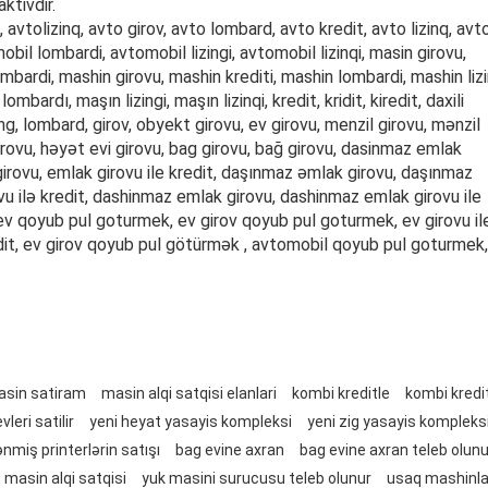
ktivdir.
 avtolizinq, avto girov, avto lombard, avto kredit, avto lizinq, avt
obil lombardi, avtomobil lizingi, avtomobil lizinqi, masin girovu,
lombardi, mashin girovu, mashin krediti, mashin lombardi, mashin lizi
mbardı, maşın lizingi, maşın lizinqi, kredit, kridit, kiredit, daxili
 lizing, lombard, girov, obyekt girovu, ev girovu, menzil girovu, mənzil
irovu, həyət evi girovu, bag girovu, bağ girovu, dasinmaz emlak
girovu, emlak girovu ile kredit, daşınmaz əmlak girovu, daşınmaz
ovu ilə kredit, dashinmaz emlak girovu, dashinmaz emlak girovu ile
it; ev qoyub pul goturmek, ev girov qoyub pul goturmek, ev girovu il
edit, ev girov qoyub pul götürmək , avtomobil qoyub pul goturmek,
masin satiram
masin alqi satqisi elanlari
kombi kreditle
kombi kredi
leri satilir
yeni heyat yasayis kompleksi
yeni zig yasayis kompleks
ənmiş printerlərin satışı
bag evine axran
bag evine axran teleb olunu
masin alqi satqisi
yuk masini surucusu teleb olunur
usaq mashinla