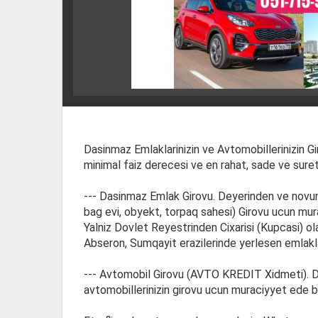
Dasinmaz Emlaklarinizin ve Avtomobillerinizin Gir
minimal faiz derecesi ve en rahat, sade ve suretl
--- Dasinmaz Emlak Girovu. Deyerinden ve novund
bag evi, obyekt, torpaq sahesi) Girovu ucun mu
Yalniz Dovlet Reyestrinden Cixarisi (Kupcasi) ola
Abseron, Sumqayit erazilerinde yerlesen emlaklar
--- Avtomobil Girovu (AVTO KREDIT Xidmeti). Dey
avtomobillerinizin girovu ucun muraciyyet ede bi