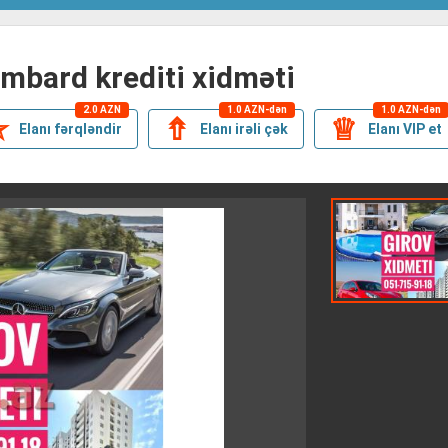
ombard krediti xidməti
2.0 AZN
1.0 AZN-dən
1.0 AZN-dən
✯
⇮
♕
Elanı fərqləndir
Elanı irəli çək
Elanı VIP et