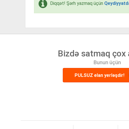
Diqqət! Şərh yazmaq üçün
Qeydiyyatd
Bizdə satmaq çox 
Bunun üçün
PULSUZ elan yerləşdir!