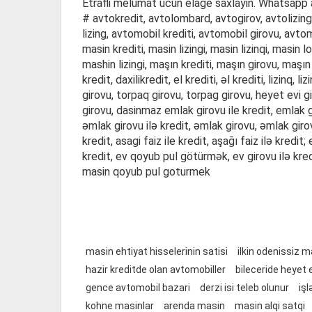
Etrafli melumat ucun elage saxlayin. Whatsapp a
# avtokredit, avtolombard, avtogirov, avtolizing,
lizing, avtomobil krediti, avtomobil girovu, avtom
masin krediti, masin lizingi, masin lizinqi, masin 
mashin lizingi, maşın krediti, maşın girovu, maşın lo
kredit, daxilikredit, el krediti, əl krediti, lizinq,
girovu, torpaq girovu, torpag girovu, heyet evi g
girovu, dasinmaz emlak girovu ile kredit, emlak 
əmlak girovu ilə kredit, əmlak girovu, əmlak gir
kredit, asagi faiz ile kredit, aşağı faiz ilə kred
kredit, ev qoyub pul götürmək, ev girovu ilə kr
masin qoyub pul goturmek
masin ehtiyat hisselerinin satisi
ilkin odenissiz 
hazir kreditde olan avtomobiller
bileceride heyet ev
gence avtomobil bazari
derzi isi teleb olunur
işl
kohne masinlar
arenda masin
masin alqi satqi