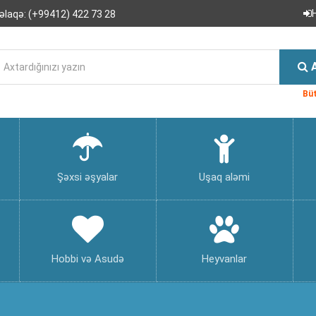
əlaqə:
(+99412) 422 73 28
Büt
Şəxsi əşyalar
Uşaq aləmi
Hobbi və Asudə
Heyvanlar