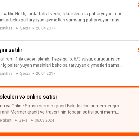
i satılır. Neftçilərdə təhvil verilir, 5 kq islenmis paltaryuyan mas
asinlari beko paltaryuyan qiymetleri samsunq paltaryuyan masi
asinlari lg paltaryuyan masinlarin qiymeti palta...
exnikası
Şəxsi
20.04.2017
nı satılır
atıram. 1 ilə qədər işlənib. Təzə qalıb. 6/3 yuyur, qurudur. islen
r lg paltar yuyan masinlari beko paltaryuyan qiymetleri samsu
amsung paltaryuyan masinlari lg paltaryuyan masinlar...
exnikası
Şəxsi
20.04.2017
olculeri və online satısı
eri və Online Satısı mermer qranit Bakida elanlar mermer qra
qranit Mermer qranit ve travertinin topdan satisi süni mərmər
mər döşəmə - Azərbaycan Mərmər Qranit Travertin Tebii mer
 tikinti
Şəxsi
08.03.2024