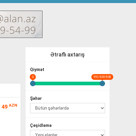
Ətraflı axtarış
Qiymət
0
993 858 808
Şəhər
AZN
49
Çeşidləmə