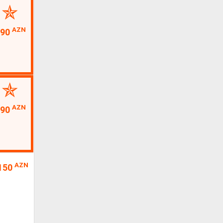
AZN
590
AZN
590
AZN
150