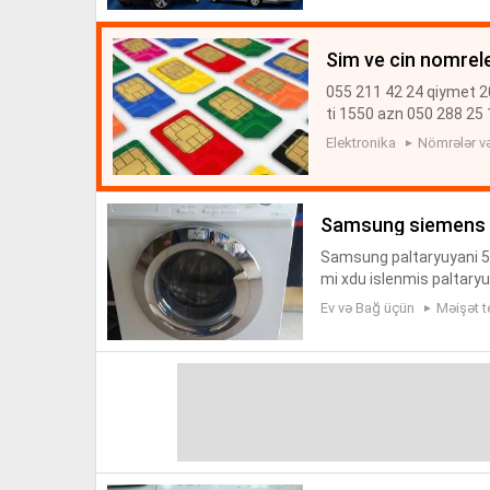
sim ve cin nomrel
055 211 42 24 qiymet 2
ti 1550 azn 050 288 25
43 qiymeti 350 azn 055
Elektronika
Nömrələr və
0 210 6...
samsung siemens p
Samsung paltaryuyani 5.
mi xdu islenmis paltary
tleri samsunq paltaryuy
Ev və Bağ üçün
Məişət t
i...