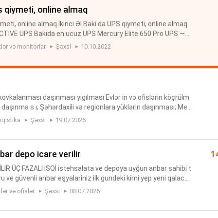
ups qiymeti, online almaq
eti, online almaq İkinci Əl Baki da UPS qiymeti, online almaq
IVE UPS Bakida en ucuz UPS Mercury Elite 650 Pro UPS —
 Bakı, İkinic əl İşlənmiş ups Azərbaycan UPS Mercury, Trippli
ər və monitorlar
Şəxsi
10.10.2022
ovkalanması daşınması yıgılması Evlər in və ofislərin köçrülm
n daşınma s ı; Şəhərdaxili və regionlara yüklərin daşınması; Meb
tərəfindən s ök ülü b-yığılması; Maşınlar, Peşakar m...
oqistika
Şəxsi
19.07.2026
nbar depo icare verilir
1
R ÜÇ FAZALİ İSQİ istehsalata ve depoya uyğun anbar sahibi t
uru ve güvenli anbar eşyalariniz ilk gundeki kimi yep yeni qalaca
le quru yerdir malarinizi bura rahat şekilde yığa bil...
ər və ofislər
Şəxsi
08.07.2026