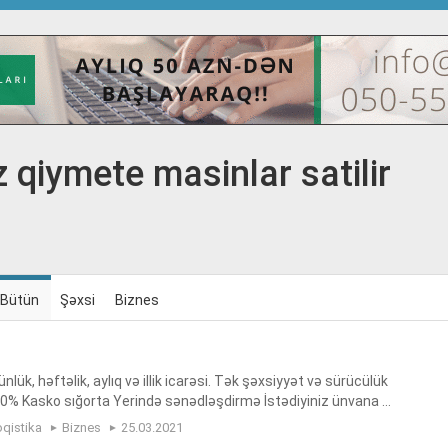
 qiymete masinlar satilir
Bütün
Şəxsi
Biznes
nlük, həftəlik, aylıq və illik icarəsi. Tək şəxsiyyət və sürücülük
00% Kasko sığorta Yerində sənədləşdirmə İstədiyiniz ünvana ç
, rent a car in baku, avtomobil icarəsi, avtomobil...
oqistika
Biznes
25.03.2021