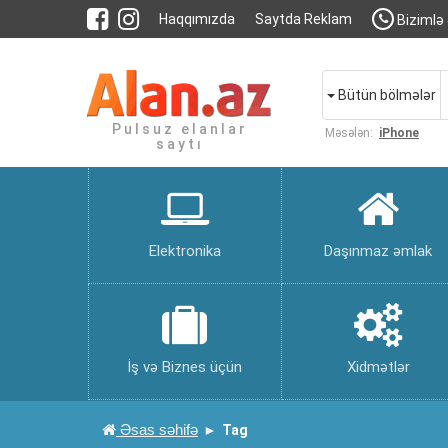
Haqqımızda
Saytda Reklam
Bizimlə 
Bütün bölmələr
Pulsuz elanlar
Məsələn:
iPhone
saytı
Elektronika
Daşınmaz əmlak
İş və Biznes üçün
Xidmətlər
Əsas səhifə
Tag