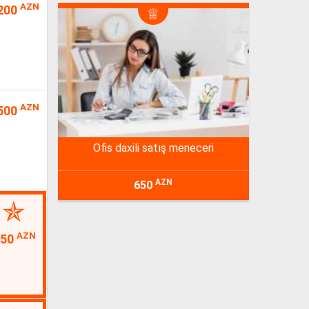
AZN
200
AZN
500
ofis daxili satış meneceri
AZN
650
AZN
50