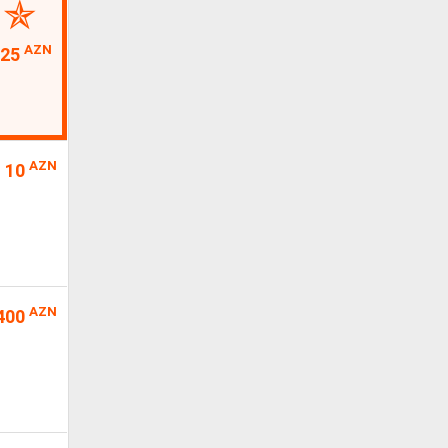
AZN
25
AZN
10
AZN
400