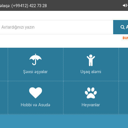
əlaqə:
(+99412) 422 73 28
Büt
Şəxsi əşyalar
Uşaq aləmi
Hobbi və Asudə
Heyvanlar