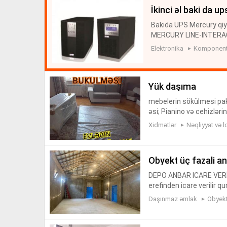
i̇kinci əl baki da 
Bakida UPS Mercury qiym
MERCURY LINE-INTERACT
Kompüter aksesuarları —
Elektronika
Komponentl
te, P...
yük daşıma
mebelerin sökülmesi pak
əsi; Pianino və cehizləri
ellərin peşəkar fəhlələr 
Xidmətlər
Nəqliyyat və l
obyekt üç fazali a
DEPO ANBAR ICARE VERİLİ
erefinden icare verilir q
q. Anbar depomuz tamamı i
Daşınmaz əmlak
Obyektl