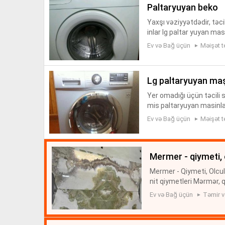
paltaryuyan beko
Yaxşı vəziyyətdədir, təcil
inlar lg paltar yuyan m
ni samsung paltaryuyan m
Ev və Bağ üçün
Məişət t
lg paltaryuyan maşı
Yer omadığı üçün təcili s
mis paltaryuyan masinla
nq paltaryuyan masini s
Ev və Bağ üçün
Məişət t
mermer - qiymeti, 
Mermer - Qiymeti, Olcul
nit qiymetleri Mərmər, 
qiymətləri Mərmər mər
Ev və Bağ üçün
Təmir və
mer,...