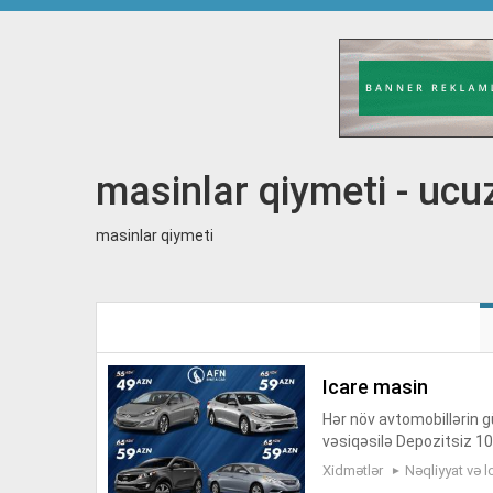
masinlar qiymeti - ucuz
masinlar qiymeti
icare masin
Hər növ avtomobillərin gü
vəsiqəsilə Depozitsiz 1
atdırılma rent a car baku
Xidmətlər
Nəqliyyat və l