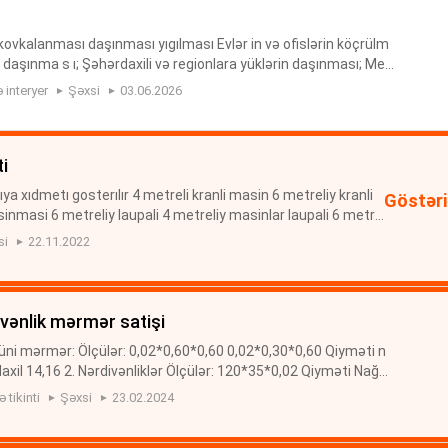
ovkalanması daşınması yıgılması Evlər in və ofislərin köçrülm
n daşınma s ı; Şəhərdaxili və regionlara yüklərin daşınması; Meb
tərəfindən s ök ülü b-yığılması; Maşınlar, Peşakar m...
 interyer
Şəxsi
03.06.2026
i
 xıdmetı gosterılır 4 metreli kranli masin 6 metreliy kranli
Göstəri
sinmasi 6 metreliy laupali 4 metreliy masinlar laupali 6 metre
kun dasinmasi
si
22.11.2022
ivənlik mərmər satişi
ni mərmər: Ölçülər: 0,02*0,60*0,60 0,02*0,30*0,60 Qiyməti n
xil 14,16 2. Nərdivənliklər Ölçülər: 120*35*0,02 Qiyməti Nağdı
l 14,16 3. Süpürgəlik Qiyməti Nağdı 4 m Köçürmə ƏDV daxil 4,
 tikinti
Şəxsi
23.02.2024