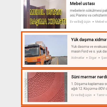
mebel ustası
mebelerin sökülmesi pak
əsi; Pianino və cehizləri
ellərin peşəkar fəhlələr 
Ev və Bağ üçün
Mebel və
yük daşıma xidmət
Yuk dasıma ve evakuasıya
masin Ford ve s. yuk da
liy atekolar her cur yu
Xidmətlər
Digər
Şəx
süni mərmər nərd
1. Döşəmə kaplaması sü
ağdı 12. Köçürmə ƏDV da
12 m, Köçürmə ƏDV daxi
Ev və Bağ üçün
Təmir və
8...