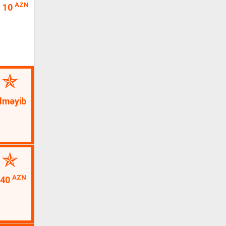
AZN
10
lməyib
AZN
40