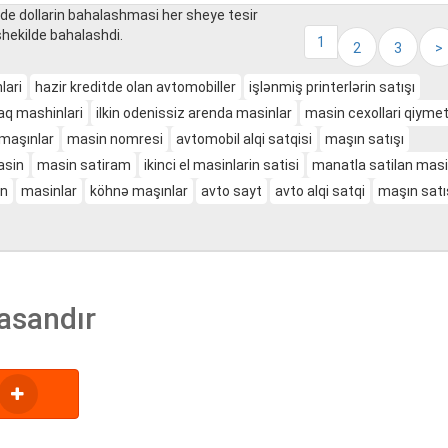
de dollarin bahalashmasi her sheye tesir
shekilde bahalashdi.
1
2
3
>
lari
hazir kreditde olan avtomobiller
işlənmiş printerlərin satışı
aq mashinlari
ilkin odenissiz arenda masinlar
masin cexollari qiymet
 maşınlar
masin nomresi
avtomobil alqi satqisi
maşın satışı
asin
masin satiram
ikinci el masinlarin satisi
manatla satilan masi
n
masinlar
köhnə maşınlar
avto sayt
avto alqi satqi
maşın satı
asandır