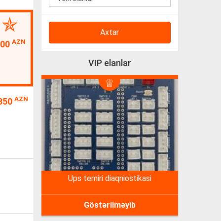
Axtar
AZN
100
VIP elanlar
AZN
350
ups temiri diaqniostikasi
Göstərilməyib