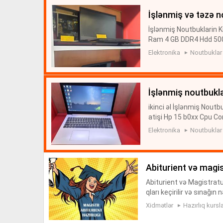
i̇şlənmiş və təzə 
İşlənmiş Noutbuklarin K
Ram 4 GB DDR4 Hdd 500
veziyyetdedir hec bir pr
Elektronika
Noutbuklar
i̇şlənmiş noutbukla
ikinci əl İşlənmiş Noutb
atişi Hp 15 b0xx Cpu Co
yatka saxlayir Teze sum
Elektronika
Noutbuklar
abiturient və magi
Abiturient və Magistratu
qları keçirilir və sınağ
əməyibsə əlavə dərslər t
Xidmətlər
Hazırlıq kursla