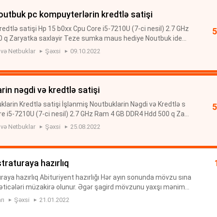
noutbuk pc kompuyterlərin kredtlə satişi
redtlə satişi Hp 15 b0xx Cpu Core i5-7210U (7-ci nesil) 2.7 GHz
 q Zaryatka saxlayir Teze sumka maus hediye Noutbuk ideal
oblemi yoxdur Evde Ofisde Online derslerde rahatliqla istifa...
 və Netbuklar
Şəxsi
09.10.2022
rin nəgdi və kredtlə satişi
uklarin Kredtlə satişi İşlənmiş Noutbuklarin Nəgdi və Kredtlə s
re i5-7210U (7-ci nesil) 2.7 GHz Ram 4 GB DDR4 Hdd 500 q Zar
ka maus hediye Noutbuk ideal veziyyetdedir hec bir proble...
 və Netbuklar
Şəxsi
25.08.2022
straturaya hazırlıq
raya hazırlıq Abituriyent hazırlığı Hər ayın sonunda mövzu sına
ın nəticələri müzakirə olunur. Əgər şagird mövzunu yaxşı mənims
əyin olunur. Qiymeti 150 azn *** Magistraturaya hazı...
rı
Şəxsi
21.01.2022