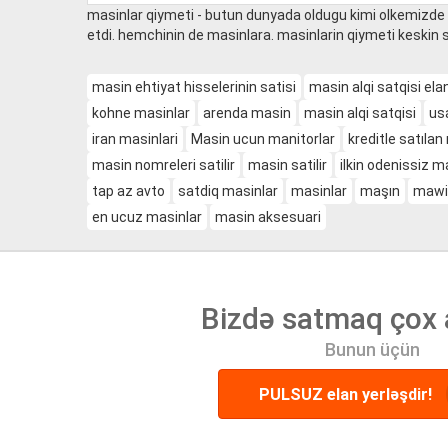
masinlar qiymeti - butun dunyada oldugu kimi olkemizde 
etdi. hemchinin de masinlara. masinlarin qiymeti keskin 
masin ehtiyat hisselerinin satisi
masin alqi satqisi elan
kohne masinlar
arenda masin
masin alqi satqisi
us
iran masinlari
Masin ucun manitorlar
kreditle satılan
masin nomreleri satilir
masin satilir
ilkin odenissiz m
tap az avto
satdiq masinlar
masinlar
maşın
mawi
en ucuz masinlar
masin aksesuari
Bizdə satmaq çox 
Bunun üçün
PULSUZ elan yerləşdir!