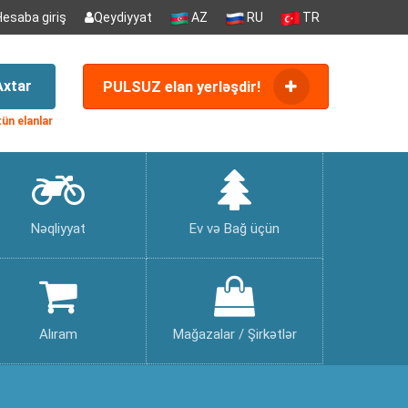
Hesaba giriş
Qeydiyyat
AZ
RU
TR
Axtar
PULSUZ elan yerləşdir!
ün elanlar
Nəqliyyat
Ev və Bağ üçün
Alıram
Mağazalar / Şirkətlər