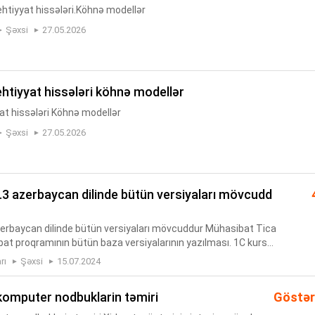
ehtiyyat hissələri.Köhnə modellər
Şəxsi
27.05.2026
ehtiyyat hissələri köhnə modellər
at hissələri Köhnə modellər
Şəxsi
27.05.2026
 Azerbaycan dilinde bütün versiyaları mövcuddur Mühasibat Tica
bat proqramının bütün baza versiyalarının yazılması. 1C kursu
m keçib öyrənənlər üçün nəzərdə tutulub. 1C 8.3 paketinə...
rı
Şəxsi
15.07.2024
, komputer nodbuklarin təmiri
Göstər