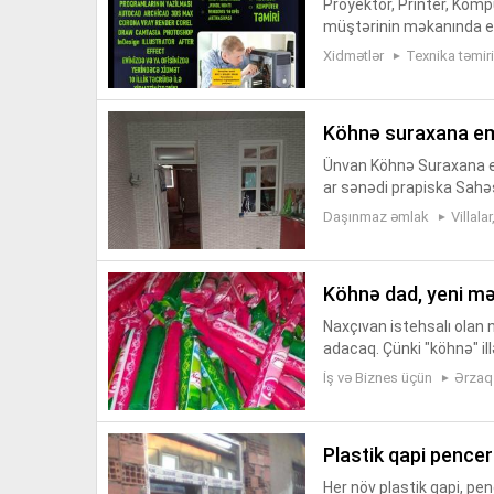
Proyektor, Printer, Kom
müştərinin məkanında ev
akı Sumqatıt Xırdalan daxi
Xidmətlər
Texnika təmiri
köhnə suraxana e
Ünvan Köhnə Suraxana em
ar sənədi prapiska Sahə
sapp Instagram super.te
Daşınmaz əmlak
Villala
köhnə dad, yeni m
Naxçıvan istehsalı olan 
adacaq. Çünki "köhnə" ill
iz...
İş və Biznes üçün
Ərzaq
plastik qapi pen
Her növ plastik qapi, pen