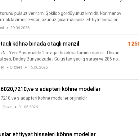
orunu pulsuz verirəm. Şəkildə gördüyünüz kimidir. Nərimanov
mək lazımdır. Evdən özünüz çıxarmalısınız. Ehtiyat hissələri v
 etmək istəyənlər əlaqə saxlaya bilər. WhatsApp-a yaza və...
xsi
29.06.2026
taqlı köhnə binada otaqlı mənzil
125
00 AzN - Yeni Yasamalda 2 otaqa düzəlmə təmirli mənzil - Ünvan.-
al qəs, Dadaş Bünyadzadə , Gülüstan şadlıq sarayı və 286 nöm
 - Lahiyə.- Köhnə tikili (leninqrad lahiyə) - Mərtəb...
lər
Biznes
15.06.2026
0,6020,7210,və s adapteri köhnə modellər
7210,və s adapteri köhnə modellər orijinaldir
Şəxsi
31.05.2026
uslar ehtiyyat hissələri.köhnə modellər