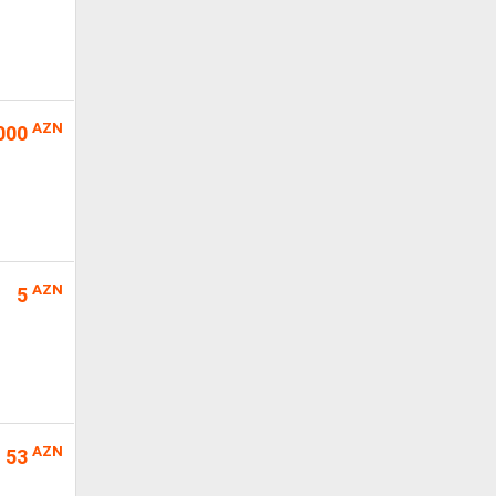
AZN
000
AZN
5
AZN
53