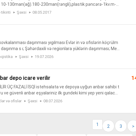
-110-130man(ağ).180-230man(rəngli),plastik pəncərə-1kv.m-5
rəngli).Çatdırma və quraşdırılma pulsuz.bundan əlavə köhnə
tikinti
Şəxsi
08.05.2017
ovkalanması daşınması yıgılması Evlər in və ofislərin köçrülm
n daşınma s ı; Şəhərdaxili və regionlara yüklərin daşınması; Meb
tərəfindən s ök ülü b-yığılması; Maşınlar, Peşakar m...
oqistika
Şəxsi
19.07.2026
nbar depo icare verilir
1
R ÜÇ FAZALİ İSQİ istehsalata ve depoya uyğun anbar sahibi t
uru ve güvenli anbar eşyalariniz ilk gundeki kimi yep yeni qalaca
le quru yerdir malarinizi bura rahat şekilde yığa bil...
ər və ofislər
Şəxsi
08.07.2026
1
2
3
>