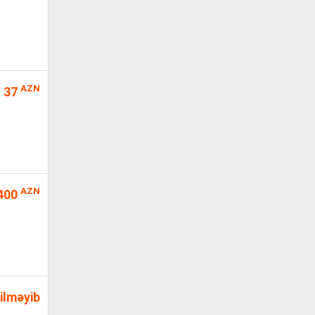
AZN
37
AZN
400
ilməyib