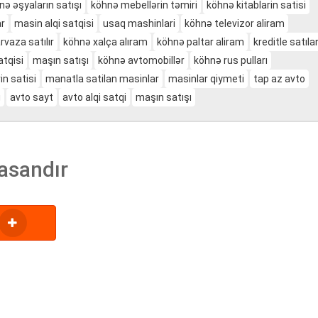
nə əşyaların satışı
köhnə mebellərin təmiri
köhnə kitablarin satisi
r
masin alqi satqisi
usaq mashinlari
köhnə televizor aliram
vaza satılır
köhnə xalça alıram
köhnə paltar aliram
kreditle satıl
atqisi
maşın satışı
köhnə avtomobillər
köhnə rus pulları
in satisi
manatla satilan masinlar
masinlar qiymeti
tap az avto
g
avto sayt
avto alqi satqi
maşın satışı
asandır