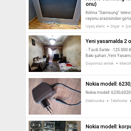
onu)
Köhnə "Samsung" televiz
rayonu ərazisindən götür
ə ya təmir üçün istifadə
Uşaq aləmi
Digər
Şə
yeni yasamalda 2 o
- Təcili Satılır. -125.0
Bakı şəhəri ,Yeni Yasam
rəli məktəbin yaxınlığında
Daşınmaz əmlak
Mənzil
nokia modell: 623
Nokia modell: 6230,6020,
Elektronika
Telefonlar
nokia modell: korp