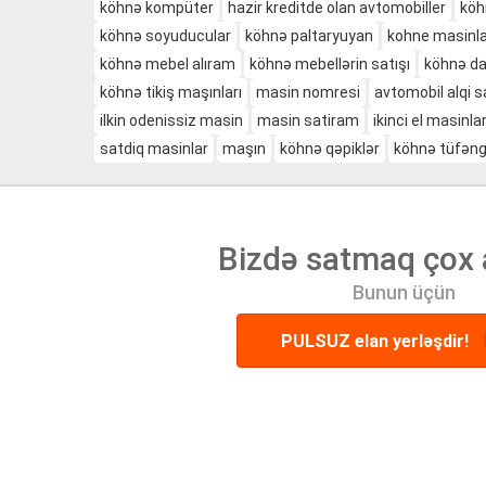
köhnə kompüter
hazir kreditde olan avtomobiller
köh
köhnə soyuducular
köhnə paltaryuyan
kohne masinla
köhnə mebel alıram
köhnə mebellərin satışı
köhnə dar
köhnə tikiş maşınları
masin nomresi
avtomobil alqi s
ilkin odenissiz masin
masin satiram
ikinci el masinlar
satdiq masinlar
maşın
köhnə qəpiklər
köhnə tüfən
Bizdə satmaq çox 
Bunun üçün
PULSUZ elan yerləşdir!