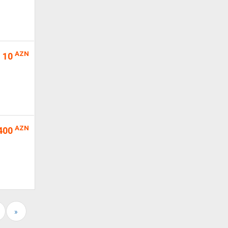
AZN
10
AZN
400
»