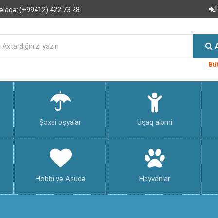
əlaqə:
(+99412) 422 73 28
Büt
Şəxsi əşyalar
Uşaq aləmi
Hobbi və Asudə
Heyvanlar