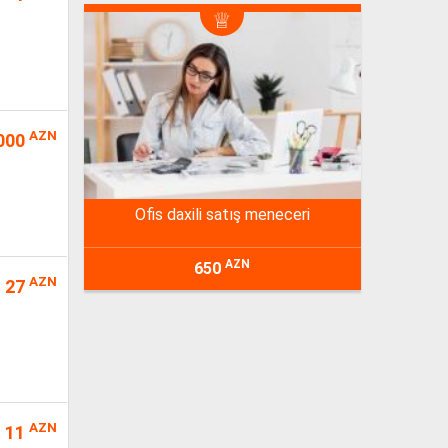
AZN
000
ofis daxili satış meneceri
AZN
650
AZN
27
AZN
11