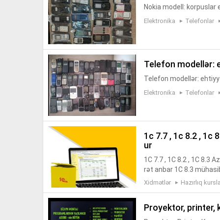
Nokia modell: korpuslar 
Elektronika
Telefonlar
telefon modellər: 
Telefon modellər: ehtiyy
Elektronika
Telefonlar
1c 7.7 , 1c 8.2 , 1c 8.3 azerbaycan dilinde bütün versiyaları mövcudd
ur
1C 7.7 , 1C 8.2 , 1C 8.3
rət anbar 1C 8.3 mühasi
na gedənlər və evdə təli
Xidmətlər
Hazırlıq kursla
proyektor, printer