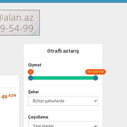
Ətraflı axtarış
Qiymət
0
993 858 808
Şəhər
AZN
49
Çeşidləmə