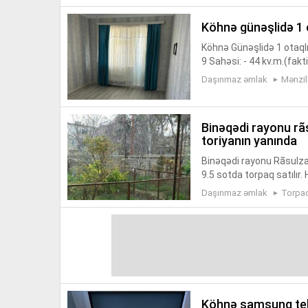
köhnə günəşlidə 1 o
Köhnə Günəşlidə 1 otaqlı,
9 Sahəsi: - 44 kv.m.(fakt
ş (kupça) Kommunal:- Qaz,
Daşınmaz əmlak
Mənzil
binəqədi rayonu rãsulzada qəsəbəsində, parkın yanında, köhnə sana
toriyanın yanında
Binəqədi rayonu Rãsulza
9.5 sotda torpaq satılır.
tündə 140 kvadrat evdə va
Daşınmaz əmlak
Torpa
köhnə samsung televizoru pulsuz verilir (özünütəmir, nərimanov ray