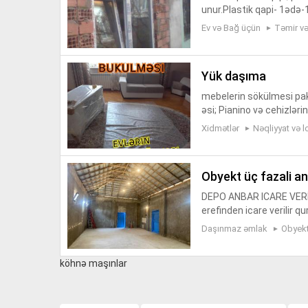
unur.Plastik qapi- 1ədə
4-70man(ağ), 78-95man(
Ev və Bağ üçün
Təmir və 
...
yük daşıma
mebelerin sökülmesi pak
əsi; Pianino və cehizləri
ellərin peşəkar fəhlələr 
Xidmətlər
Nəqliyyat və l
obyekt üç fazali a
DEPO ANBAR ICARE VERİLİ
erefinden icare verilir q
q. Anbar depomuz tamamı i
Daşınmaz əmlak
Obyektl
köhnə maşınlar