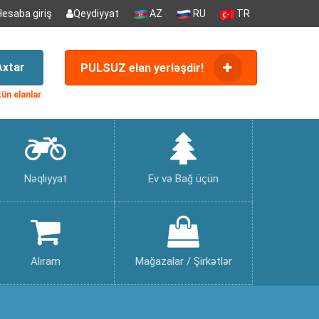
Hesaba giriş
Qeydiyyat
AZ
RU
TR
Axtar
PULSUZ elan yerləşdir!
ün elanlar
Nəqliyyat
Ev və Bağ üçün
Alıram
Mağazalar / Şirkətlər