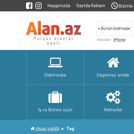
Haqqımızda
Saytda Reklam
Bizimlə 
Bütün bölmələr
Pulsuz elanlar
Məsələn:
iPhone
saytı
Elektronika
Daşınmaz əmlak
İş və Biznes üçün
Xidmətlər
Əsas səhifə
Tag