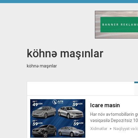
köhnə maşınlar
köhnə maşınlar
icare masin
Hər növ avtomobillərin gü
vəsiqəsilə Depozitsiz 1
atdırılma rent a car baku
Xidmətlər
Nəqliyyat və l