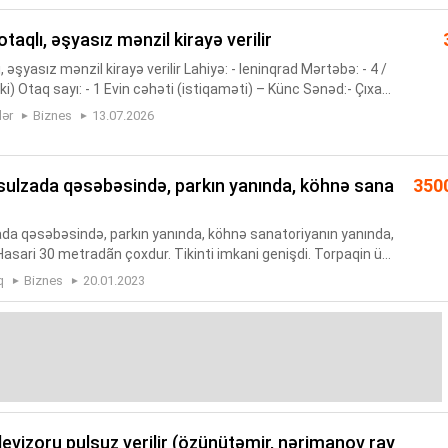
taqlı, əşyasız mənzil kirayə verilir
 əşyasız mənzil kirayə verilir Lahiyə: - leninqrad Mərtəbə: - 4 /
iki) Otaq sayı: - 1 Evin cəhəti (istiqaməti) – Künc Sənəd:- Çıxarı
 su, elektrik daimidir. Telefon, KabelTV, İ...
lər
Biznes
13.07.2026
350
da qəsəbəsində, parkın yanında, köhnə sanatoriyanın yanında,
 Hasari 30 metradãn çoxdur. Tikinti imkani genişdi. Torpaqin üs
r. Arxasi köhnə, ön hissəsi sonradan tikilib. Evinda ...
q
Biznes
20.01.2023