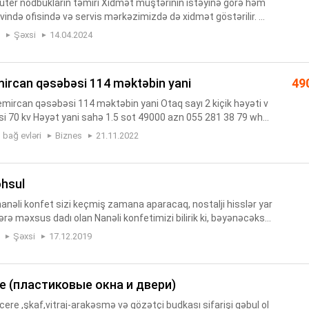
puter nodbuklarin təmiri Xidmət müştərinin istəyinə görə həm
ində ofisində və servis mərkəzimizdə də xidmət göstərilir. B
li hər yerdə 15 illik təcrübəmiz ilə sizlərin xidmətinizd...
Şəxsi
14.04.2024
mircan qəsəbəsi 114 məktəbin yani
49
ircan qəsəbəsi 114 məktəbin yani Otaq sayı 2 kiçik həyəti v
si 70 kv Həyət yani sahə 1.5 sot 49000 azn 055 281 38 79 what
mirli.menziller
r, bağ evləri
Biznes
21.11.2022
əhsul
nanəli konfet sizi keçmiş zamana aparacaq, nostalji hisslər yar
ərə məxsus dadı olan Nanəli konfetimizi bilirik ki, bəyənəcəksin
Şəxsi
17.12.2019
cere (пластиковые окна и двери)
cere ,şkaf,vitraj-arakəsmə və gözətçi budkası sifarişi qəbul ol