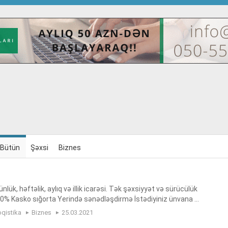
Bütün
Şəxsi
Biznes
nlük, həftəlik, aylıq və illik icarəsi. Tək şəxsiyyət və sürücülük
00% Kasko sığorta Yerində sənədləşdirmə İstədiyiniz ünvana ç
, rent a car in baku, avtomobil icarəsi, avtomobil...
oqistika
Biznes
25.03.2021