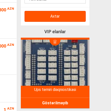
AZN
300
Axtar
VIP elanlar
AZN
000
ups temiri diaqniostikasi
Göstərilməyib
AZN
1