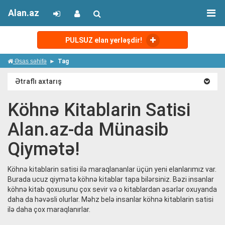
Alan.az
PULSUZ elan yerləşdir!
Əsas səhifə
Tag
Ətraflı axtarış
Köhnə Kitablarin Satisi
Alan.az-da Münasib
Qiymətə!
Köhnə kitablarin satisi ilə maraqlananlar üçün yeni elanlarımız var.
Burada ucuz qiymətə köhnə kitablar tapa bilərsiniz. Bəzi insanlar
köhnə kitab qoxusunu çox sevir və o kitablardan əsərlər oxuyanda
daha da həvəsli olurlar. Məhz belə insanlar köhnə kitablarin satisi
ilə daha çox maraqlanırlar.