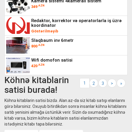
kamera sistemi 4kamerali sistem
AZN
349
redaktor, korrektor və operatorlarla iş üzrə
koordinator
Göstərilməyib
slaqbaum inv 6metr
AZN
800
wifi domofon satisi
AZN
420
Köhnə kitablarin
1
2
3
>
»
satisi burada!
Köhnə kitablarin satisi bizdə. Alan.az-da siz kitab satışı elanlarını
görə bilərsiniz. Oxuyub bitirdikdən sonra insanlar köhnə kitablarını
satıb yenisini almağa üstünlük verir. Sizin də oxumadığınız köhnə
kitab varsa, bizim köhnə kitablarin satisi elanlarımızdan
istədiyiniz kitabı tapa bilərsiniz.