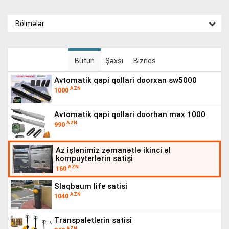
Bölmələr
Bütün
Şəxsi
Biznes
avtomatik qapi qollari doorxan sw5000
AZN
1000
avtomatik qapi qollari doorhan max 1000
AZN
990
az işlənimiz zəmanətlə ikinci əl
kompuyterlərin satişi
AZN
160
slaqbaum life satisi
AZN
1040
transpaletlerin satisi
AZN