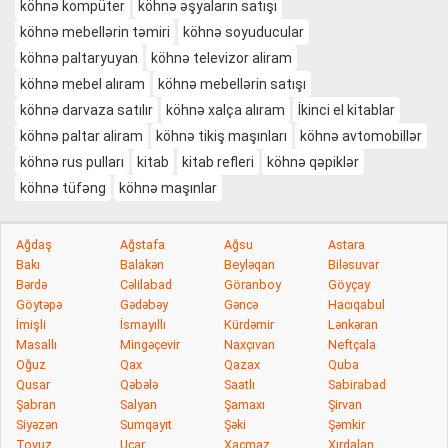
köhnə kompüter
köhnə əşyaların satışı
köhnə mebellərin təmiri
köhnə soyuducular
köhnə paltaryuyan
köhnə televizor aliram
köhnə mebel alıram
köhnə mebellərin satışı
köhnə darvaza satılır
köhnə xalça alıram
İkinci el kitablar
köhnə paltar aliram
köhnə tikiş maşınları
köhnə avtomobillər
köhnə rus pulları
kitab
kitab refleri
köhnə qəpiklər
köhnə tüfəng
köhnə maşınlar
Ağdaş
Ağstafa
Ağsu
Astara
Bakı
Balakən
Beyləqan
Biləsuvar
Bərdə
Cəlilabad
Göranboy
Göyçay
Göytəpə
Gədəbəy
Gəncə
Hacıqabul
İmişli
İsmayıllı
Kürdəmir
Lənkəran
Masallı
Mingəçevir
Naxçıvan
Neftçala
Oğuz
Qax
Qazax
Quba
Qusar
Qəbələ
Saatlı
Sabirabad
Şabran
Salyan
Şamaxı
Şirvan
Siyəzən
Sumqayıt
Şəki
Şəmkir
Tovuz
Ucar
Xaçmaz
Xırdalan