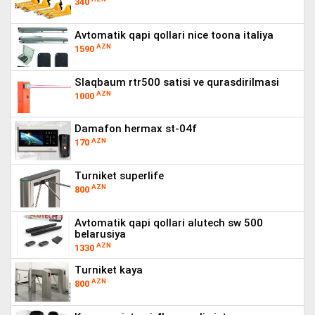
340
avtomatik qapi qollari nice toona italiya
AZN
1590
slaqbaum rtr500 satisi ve qurasdirilmasi
AZN
1000
damafon hermax st-04f
AZN
170
turniket superlife
AZN
800
avtomatik qapi qollari alutech sw 500
belarusiya
AZN
1330
turniket kaya
AZN
800