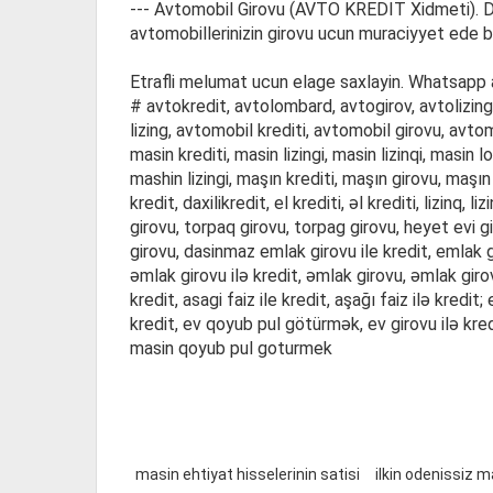
--- Avtomobil Girovu (AVTO KREDIT Xidmeti). Dey
avtomobillerinizin girovu ucun muraciyyet ede bi
Etrafli melumat ucun elage saxlayin. Whatsapp a
# avtokredit, avtolombard, avtogirov, avtolizing,
lizing, avtomobil krediti, avtomobil girovu, avtom
masin krediti, masin lizingi, masin lizinqi, masin 
mashin lizingi, maşın krediti, maşın girovu, maşın lo
kredit, daxilikredit, el krediti, əl krediti, lizinq,
girovu, torpaq girovu, torpag girovu, heyet evi g
girovu, dasinmaz emlak girovu ile kredit, emlak 
əmlak girovu ilə kredit, əmlak girovu, əmlak gir
kredit, asagi faiz ile kredit, aşağı faiz ilə kred
kredit, ev qoyub pul götürmək, ev girovu ilə kr
masin qoyub pul goturmek
masin ehtiyat hisselerinin satisi
ilkin odenissiz 