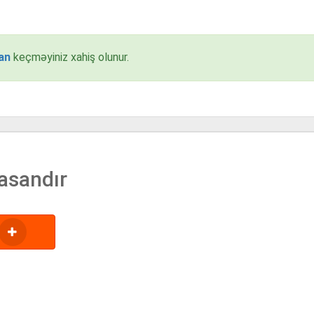
an
keçməyiniz xahiş olunur.
asandır