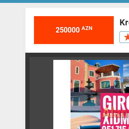
k
AZN
250000