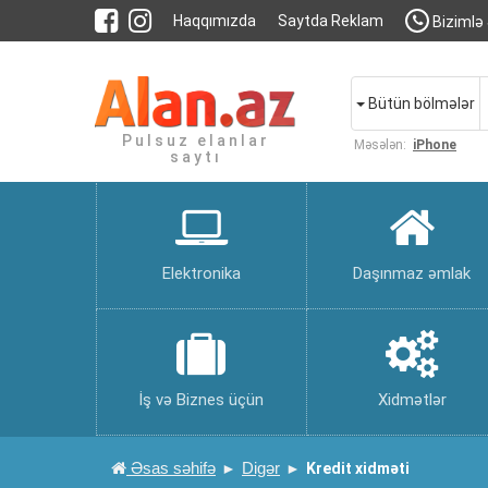
Haqqımızda
Saytda Reklam
Bizimlə 
Bütün bölmələr
Pulsuz elanlar
Məsələn:
iPhone
saytı
Elektronika
Daşınmaz əmlak
İş və Biznes üçün
Xidmətlər
Əsas səhifə
Digər
Kredit xidməti