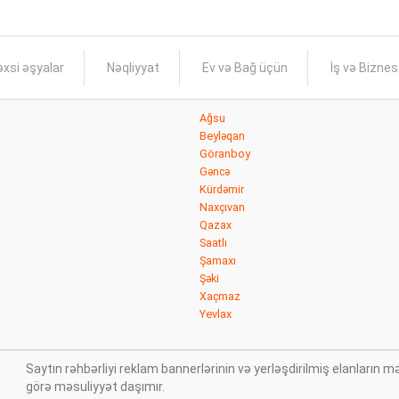
xsi əşyalar
Nəqliyyat
Ev və Bağ üçün
İş və Bizne
Ağsu
Beyləqan
Göranboy
Gəncə
Kürdəmir
Naxçıvan
Qazax
Saatlı
Şamaxı
Şəki
Xaçmaz
Yevlax
Saytın rəhbərliyi reklam bannerlərinin və yerləşdirilmiş elanları
görə məsuliyyət daşımır.