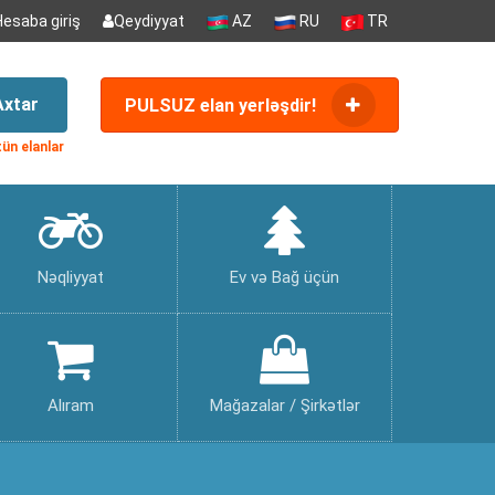
Hesaba giriş
Qeydiyyat
AZ
RU
TR
Axtar
PULSUZ elan yerləşdir!
ün elanlar
Nəqliyyat
Ev və Bağ üçün
Alıram
Mağazalar / Şirkətlər