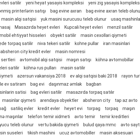
leri satilir
yeni heyat yasayis kompleksi
yeni zig yasayis kompleks
ənmiş printerlərin satışı
bag evine axran
bag evine axran teleb olunu
masin alqi satqisi
yuk masini surucusu teleb olunur
usaq mashinla
masaj
Masazırda heyet evleri
Kupcali heyet evleri
menzil satilir
mobil ehtiyyat hisseleri
obyekt satilir
masin cexollari qiymeti
ede torpaq satilir
niva tekeri satilir
kohne pullar
iran masinlari
absheron city kredit evler
masin nomresi
 sertleri
avtomobil alqi satqisi
maşın satışı
köhnə avtomobillər
ri satilir
köhnə rus pulları
masin satilir
qiymeti
azersun vakansiya 2018
ev alqi satqisi baki 2018
rayon tur
tle ev satiram
bag evi
daşınmaz əmlak
bagban
sinlarin satisi
bag evleri satilir
masazırda torpaq satılır
masinlar qiymeti
arendaya obyektler
absheron city
tap az avto
bağ
satiliq evler
kredit evler
heyet evi
torpag
torpaq
maşın
nə maşınlar
telefon temir xidmeti
avto temir
temir kreditleri
yucu teleb olunur
vertu bakida qiymeti
bulud qaya mmc
avto sayt
in suseleri
tikish mashini
ucuz avtomobiller
masin aksesuari