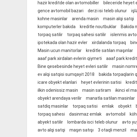
hazir kreditde olan avtomobiller
bileceride heyet ev
gence avtomobil bazari
derzi isi teleb olunur
işl
kohne masinlar
arenda masin
masin alqi satqi
komputerler bakida
kreditle noutbuklar
Bakida 
torpaq satilir
torpaq sahesi satilir
islenmis avto
ipotekada olan hazir evler
xirdalanda torpaq
bin
Masin ucun manitorlar
kreditle satılan maşınlar
aaaf park xirdalan evlerin qiymeti
aaaf park kredit
Bine qesebesinde heyet evleri satilir
masin nomrele
ev alqi satqisi sumqayit 2018
bakida torpaqlarin 
icare obyekt elanlari
heyet evlerinin satisi
kredi
ilkin odenissiz masin
masin satiram
ikinci el ma
obyekt arendaya verilir
manatla satilan masinlar
satdiq masinlar
torpaq satisi
emlak
obyekt
torpaq sahesi
dasinmaz emlak
avtomobil
köh
abyekt satilir
lombarda isci teleb olunur
avto yu
avto alqi satqi
maşın satışı
3 otaqli menzil
mas