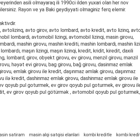
erinden asili olmayaraq ili 1990ci ilden yuxari olan her nov
lersiniz. Rayon ve ya Baki geydiyyati olmaginiz ferq elemir.
ktivdir.
 avtolizinq, avto girov, avto lombard, avto kredit, avto lizinq, avt
obil lombardi, avtomobil lizingi, avtomobil lizinqi, masin girovu,
lombardi, mashin girovu, mashin krediti, mashin lombardi, mashin lizi
mbardı, maşın lizingi, maşın lizinqi, kredit, kridit, kiredit, daxili
 lizing, lombard, girov, obyekt girovu, ev girovu, menzil girovu, mənzil
irovu, həyət evi girovu, bag girovu, bağ girovu, dasinmaz emlak
girovu, emlak girovu ile kredit, daşınmaz əmlak girovu, daşınmaz
ovu ilə kredit, dashinmaz emlak girovu, dashinmaz emlak girovu ile
it; ev qoyub pul goturmek, ev girov qoyub pul goturmek, ev girovu il
edit, ev girov qoyub pul götürmək , avtomobil qoyub pul goturmek,
masin satiram
masin alqi satqisi elanlari
kombi kreditle
kombi kredi