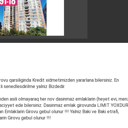
ovu qarsiliginda Kredit xidmetimizden yararlana bilersiniz. En
i senedlesdirilme yalniz Bizdedir.
en asili olmayaraq her nov dasinmaz emlaklarin (heyet evi, menz
raciyyet ede bilersiniz. Dasinmaz emlak girovunda LIMIT YOXDUR 
n Emlaklarin Girovu gebul olunur !!! Yalniz Baki ve Baki etrafi,
in Girovu gebul olunur !!!