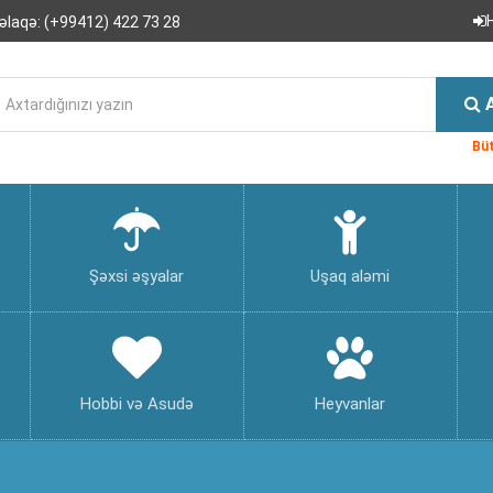
əlaqə:
(+99412) 422 73 28
Büt
Şəxsi əşyalar
Uşaq aləmi
Hobbi və Asudə
Heyvanlar