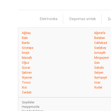
Elektronika
Daşınmaz əmlak
Şə
Ağdaş
Ağstafa
Bakı
Balakən
Bərdə
Cəlilabad
Göytəpə
Gədəbəy
İmişli
İsmayıllı
Masallı
Mingəçevir
Oğuz
Qax
Qusar
Qəbələ
Şabran
Salyan
Siyəzən
Sumqayıt
Tovuz
Ucar
Xızı
Xudat
Zərdab
Qaydalar
Haqqımızda