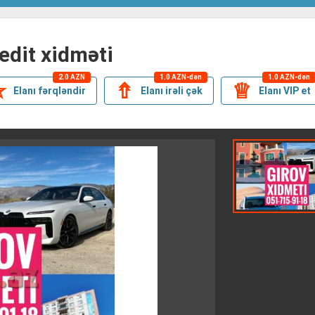
redit xidməti
2.0 AZN
1.0 AZN-dən
1.0 AZN-dən
✯
⇮
♕
Elanı fərqləndir
Elanı irəli çək
Elanı VIP et