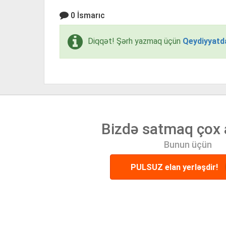
0 İsmarıc
Diqqət! Şərh yazmaq üçün
Qeydiyyatd
Bizdə satmaq çox 
Bunun üçün
PULSUZ elan yerləşdir!