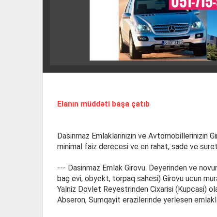
Elanın müddəti başa çatıb
Dasinmaz Emlaklarinizin ve Avtomobillerinizin Gir
minimal faiz derecesi ve en rahat, sade ve suretl
--- Dasinmaz Emlak Girovu. Deyerinden ve novund
bag evi, obyekt, torpaq sahesi) Girovu ucun mu
Yalniz Dovlet Reyestrinden Cixarisi (Kupcasi) ola
Abseron, Sumqayit erazilerinde yerlesen emlaklar