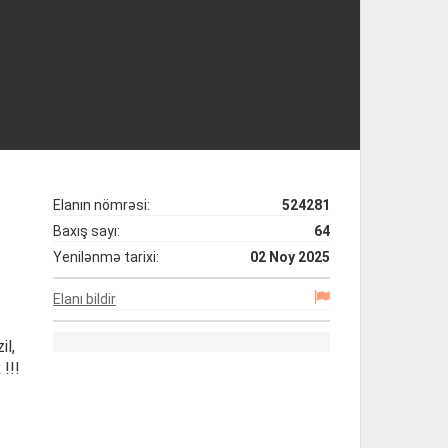
Elanın nömrəsi:
524281
Baxış sayı:
64
Yenilənmə tarixi:
02 Noy 2025
Elanı bildir
il,
!!!