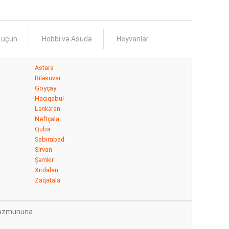
s üçün
Hobbi və Asudə
Heyvanlar
Astara
Biləsuvar
Göyçay
Hacıqabul
Lənkəran
Neftçala
Quba
Sabirabad
Şirvan
Şəmkir
Xırdalan
Zaqatala
n məzmununa