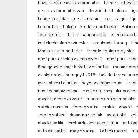
hazir kreditde olan avtomobiller
bileceride heyet ev
gence avtomobil bazari
derzi isi teleb olunur
işl
kohne masinlar
arenda masin
masin alqi satqi
komputerler bakida
kreditle noutbuklar
Bakida 
torpaq satilir
torpaq sahesi satilir
islenmis avto
ipotekada olan hazir evler
xirdalanda torpaq
bin
Masin ucun manitorlar
kreditle satılan maşınlar
aaaf park xirdalan evlerin qiymeti
aaaf park kredit
Bine qesebesinde heyet evleri satilir
masin nomrele
ev alqi satqisi sumqayit 2018
bakida torpaqlarin 
icare obyekt elanlari
heyet evlerinin satisi
kredi
ilkin odenissiz masin
masin satiram
ikinci el ma
obyekt arendaya verilir
manatla satilan masinlar
satdiq masinlar
torpaq satisi
emlak
obyekt
torpaq sahesi
dasinmaz emlak
avtomobil
köh
abyekt satilir
lombarda isci teleb olunur
avto yu
avto alqi satqi
maşın satışı
3 otaqli menzil
mas