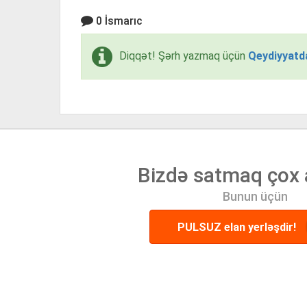
0 İsmarıc
Diqqət! Şərh yazmaq üçün
Qeydiyyatd
Bizdə satmaq çox 
Bunun üçün
PULSUZ elan yerləşdir!