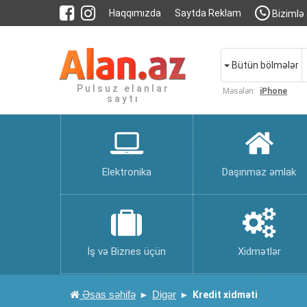
Haqqımızda
Saytda Reklam
Bizimlə 
Bütün bölmələr
Pulsuz elanlar
Məsələn:
iPhone
saytı
Elektronika
Daşınmaz əmlak
İş və Biznes üçün
Xidmətlər
Əsas səhifə
Digər
Kredit xidməti