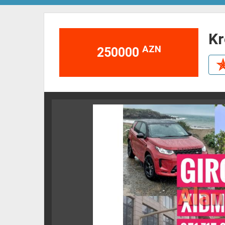
k
AZN
250000