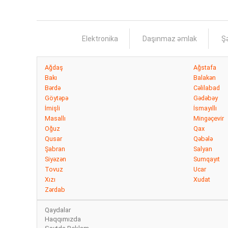
Elektronika
Daşınmaz əmlak
Şə
Ağdaş
Ağstafa
Bakı
Balakən
Bərdə
Cəlilabad
Göytəpə
Gədəbəy
İmişli
İsmayıllı
Masallı
Mingəçevir
Oğuz
Qax
Qusar
Qəbələ
Şabran
Salyan
Siyəzən
Sumqayıt
Tovuz
Ucar
Xızı
Xudat
Zərdab
Qaydalar
Haqqımızda