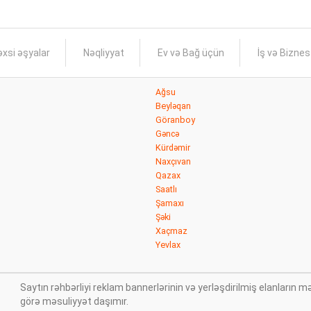
xsi əşyalar
Nəqliyyat
Ev və Bağ üçün
İş və Bizne
Ağsu
Beyləqan
Göranboy
Gəncə
Kürdəmir
Naxçıvan
Qazax
Saatlı
Şamaxı
Şəki
Xaçmaz
Yevlax
Saytın rəhbərliyi reklam bannerlərinin və yerləşdirilmiş elanları
görə məsuliyyət daşımır.