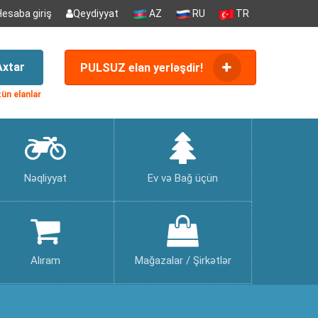
Hesaba giriş
Qeydiyyat
AZ
RU
TR
Axtar
PULSUZ elan yerləşdir!
ün elanlar
Nəqliyyat
Ev və Bağ üçün
Alıram
Mağazalar / Şirkətlər