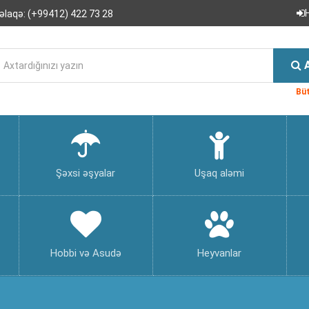
əlaqə:
(+99412) 422 73 28
Büt
Şəxsi əşyalar
Uşaq aləmi
Hobbi və Asudə
Heyvanlar