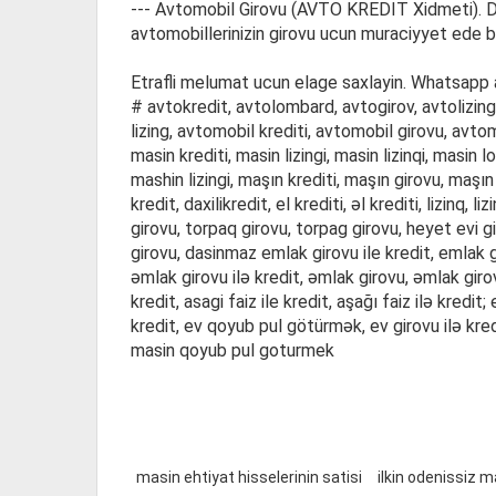
--- Avtomobil Girovu (AVTO KREDIT Xidmeti). Dey
avtomobillerinizin girovu ucun muraciyyet ede bi
Etrafli melumat ucun elage saxlayin. Whatsapp a
# avtokredit, avtolombard, avtogirov, avtolizing,
lizing, avtomobil krediti, avtomobil girovu, avtom
masin krediti, masin lizingi, masin lizinqi, masin 
mashin lizingi, maşın krediti, maşın girovu, maşın lo
kredit, daxilikredit, el krediti, əl krediti, lizinq,
girovu, torpaq girovu, torpag girovu, heyet evi g
girovu, dasinmaz emlak girovu ile kredit, emlak 
əmlak girovu ilə kredit, əmlak girovu, əmlak gir
kredit, asagi faiz ile kredit, aşağı faiz ilə kred
kredit, ev qoyub pul götürmək, ev girovu ilə kr
masin qoyub pul goturmek
masin ehtiyat hisselerinin satisi
ilkin odenissiz 