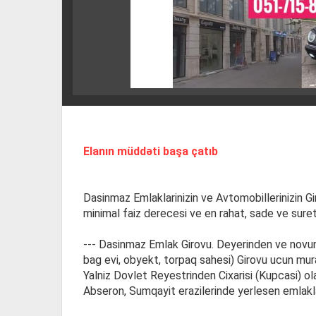
Elanın müddəti başa çatıb
Dasinmaz Emlaklarinizin ve Avtomobillerinizin Gir
minimal faiz derecesi ve en rahat, sade ve suretl
--- Dasinmaz Emlak Girovu. Deyerinden ve novund
bag evi, obyekt, torpaq sahesi) Girovu ucun mu
Yalniz Dovlet Reyestrinden Cixarisi (Kupcasi) ola
Abseron, Sumqayit erazilerinde yerlesen emlaklar