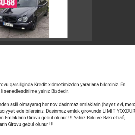
ovu qarsiliginda Kredit xidmetimizden yararlana bilersiniz. En
i senedlesdirilme yalniz Bizdedir.
en asili olmayaraq her nov dasinmaz emlaklarin (heyet evi, menz
raciyyet ede bilersiniz. Dasinmaz emlak girovunda LIMIT YOXDUR 
n Emlaklarin Girovu gebul olunur !!! Yalniz Baki ve Baki etrafi,
in Girovu gebul olunur !!!