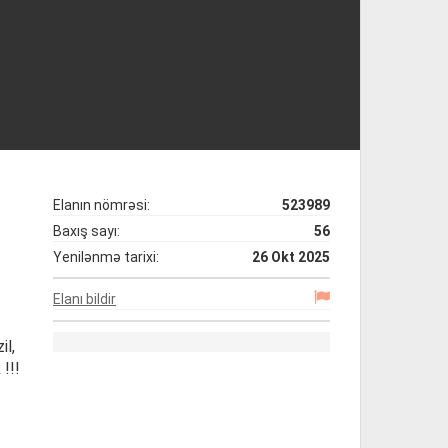
Elanın nömrəsi:
523989
Baxış sayı:
56
Yenilənmə tarixi:
26 Okt 2025
Elanı bildir
il,
!!!