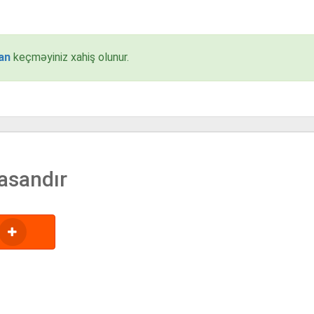
an
keçməyiniz xahiş olunur.
asandır