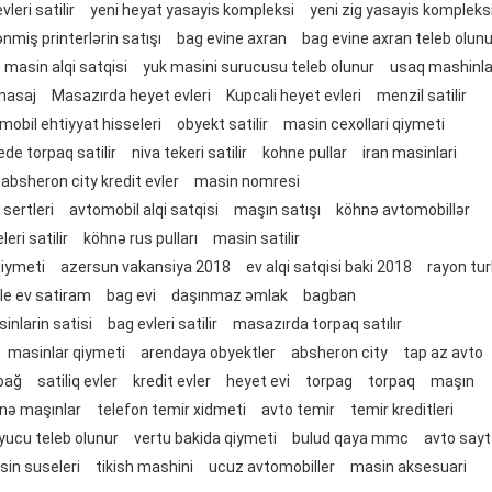
leri satilir
yeni heyat yasayis kompleksi
yeni zig yasayis kompleks
ənmiş printerlərin satışı
bag evine axran
bag evine axran teleb olunu
masin alqi satqisi
yuk masini surucusu teleb olunur
usaq mashinla
masaj
Masazırda heyet evleri
Kupcali heyet evleri
menzil satilir
mobil ehtiyyat hisseleri
obyekt satilir
masin cexollari qiymeti
ede torpaq satilir
niva tekeri satilir
kohne pullar
iran masinlari
absheron city kredit evler
masin nomresi
 sertleri
avtomobil alqi satqisi
maşın satışı
köhnə avtomobillər
ri satilir
köhnə rus pulları
masin satilir
qiymeti
azersun vakansiya 2018
ev alqi satqisi baki 2018
rayon tur
tle ev satiram
bag evi
daşınmaz əmlak
bagban
sinlarin satisi
bag evleri satilir
masazırda torpaq satılır
masinlar qiymeti
arendaya obyektler
absheron city
tap az avto
bağ
satiliq evler
kredit evler
heyet evi
torpag
torpaq
maşın
nə maşınlar
telefon temir xidmeti
avto temir
temir kreditleri
yucu teleb olunur
vertu bakida qiymeti
bulud qaya mmc
avto sayt
in suseleri
tikish mashini
ucuz avtomobiller
masin aksesuari