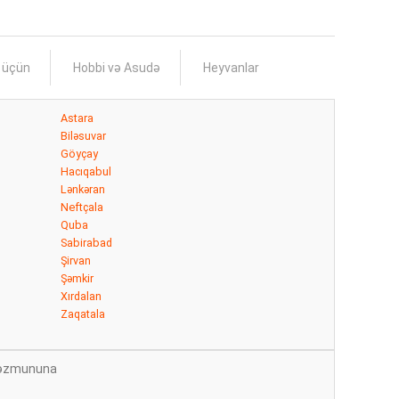
s üçün
Hobbi və Asudə
Heyvanlar
Astara
Biləsuvar
Göyçay
Hacıqabul
Lənkəran
Neftçala
Quba
Sabirabad
Şirvan
Şəmkir
Xırdalan
Zaqatala
n məzmununa