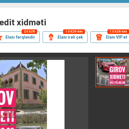
redit xidməti
2.0 AZN
1.0 AZN-dən
1.0 AZN-dən
✯
⇮
♕
Elanı fərqləndir
Elanı irəli çək
Elanı VIP et