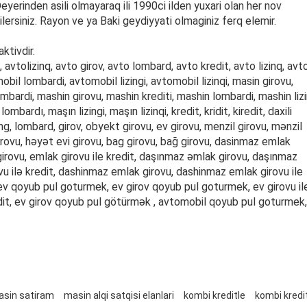
erinden asili olmayaraq ili 1990ci ilden yuxari olan her nov
lersiniz. Rayon ve ya Baki geydiyyati olmaginiz ferq elemir.
ktivdir.
 avtolizinq, avto girov, avto lombard, avto kredit, avto lizinq, avt
obil lombardi, avtomobil lizingi, avtomobil lizinqi, masin girovu,
lombardi, mashin girovu, mashin krediti, mashin lombardi, mashin lizi
mbardı, maşın lizingi, maşın lizinqi, kredit, kridit, kiredit, daxili
 lizing, lombard, girov, obyekt girovu, ev girovu, menzil girovu, mənzil
irovu, həyət evi girovu, bag girovu, bağ girovu, dasinmaz emlak
girovu, emlak girovu ile kredit, daşınmaz əmlak girovu, daşınmaz
ovu ilə kredit, dashinmaz emlak girovu, dashinmaz emlak girovu ile
it; ev qoyub pul goturmek, ev girov qoyub pul goturmek, ev girovu il
edit, ev girov qoyub pul götürmək , avtomobil qoyub pul goturmek,
masin satiram
masin alqi satqisi elanlari
kombi kreditle
kombi kredi