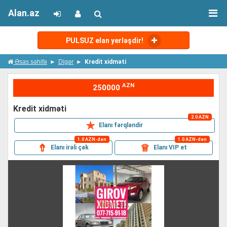
Alan.az
PULSUZ elan yerləşdir!
Əsas səhifə
Digər
Kredit xidməti
AZN
250000
kredit xidməti
2.0 AZN
✯
Elanı fərqləndir
1.0 AZN-dən
1.0 AZN-dən
⇮
♕
Elanı irəli çək
Elanı VIP et