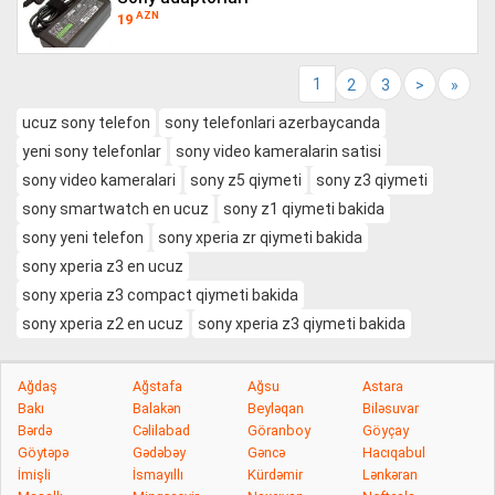
AZN
19
1
2
3
>
»
ucuz sony telefon
sony telefonlari azerbaycanda
yeni sony telefonlar
sony video kameralarin satisi
sony video kameralari
sony z5 qiymeti
sony z3 qiymeti
sony smartwatch en ucuz
sony z1 qiymeti bakida
sony yeni telefon
sony xperia zr qiymeti bakida
sony xperia z3 en ucuz
sony xperia z3 compact qiymeti bakida
sony xperia z2 en ucuz
sony xperia z3 qiymeti bakida
Ağdaş
Ağstafa
Ağsu
Astara
Bakı
Balakən
Beyləqan
Biləsuvar
Bərdə
Cəlilabad
Göranboy
Göyçay
Göytəpə
Gədəbəy
Gəncə
Hacıqabul
İmişli
İsmayıllı
Kürdəmir
Lənkəran