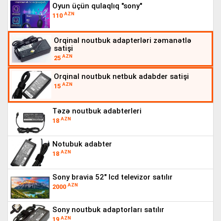
oyun üçün qulaqlıq "sony"
AZN
110
orqinal noutbuk adapterləri zəmanətlə
satişi
AZN
25
orqinal noutbuk netbuk adabder satişi
AZN
15
təzə noutbuk adabterleri
AZN
18
notubuk adabter
AZN
18
sony bravia 52" lcd televizor satılır
AZN
2000
sony noutbuk adaptorları satılır
AZN
19