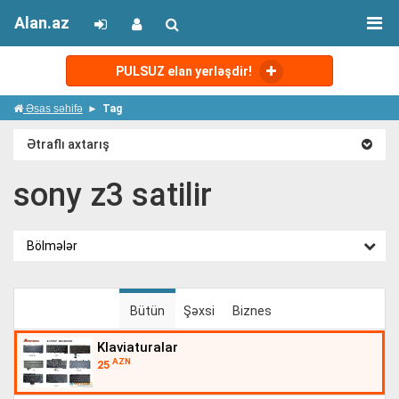
Alan.az
PULSUZ elan yerləşdir!
Əsas səhifə
Tag
Ətraflı axtarış
sony z3 satilir
Bölmələr
Bütün
Şəxsi
Biznes
klaviaturalar
AZN
25