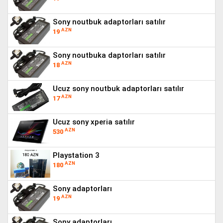
sony noutbuk adaptorları satılır
AZN
19
sony noutbuka daptorları satılır
AZN
18
ucuz sony noutbuk adaptorları satılır
AZN
17
ucuz sony xperia satılır
AZN
530
playstation 3
AZN
180
sony adaptorları
AZN
19
sony adaptorları