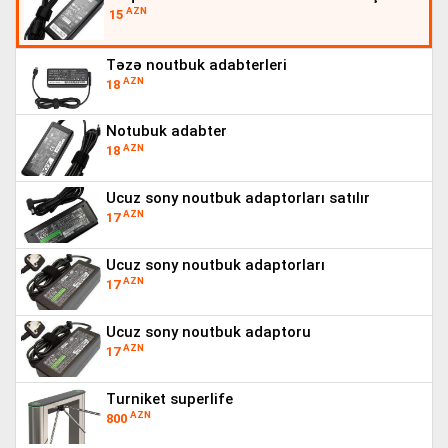
AZN
15
təzə noutbuk adabterleri
AZN
18
notubuk adabter
AZN
18
ucuz sony noutbuk adaptorları satılır
AZN
17
ucuz sony noutbuk adaptorları
AZN
17
ucuz sony noutbuk adaptoru
AZN
17
turniket superlife
AZN
800