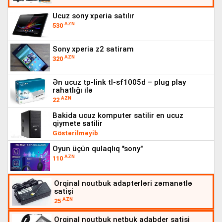
ucuz sony xperia satılır
AZN
530
sony xperia z2 satiram
AZN
320
ən ucuz tp-link tl-sf1005d – plug play
rahatlığı i̇lə
AZN
22
bakida ucuz komputer satilir en ucuz
qiymete satilir
Göstərilməyib
oyun üçün qulaqlıq "sony"
AZN
110
orqinal noutbuk adapterləri zəmanətlə
satişi
AZN
25
orqinal noutbuk netbuk adabder satişi