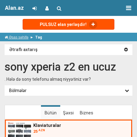
Alan.az
PULSUZ elan yerləşdir!
Əsas səhifə
Tag
Ətraflı axtarış
sony xperia z2 en ucuz
. Hələ də sony telefonu almaq niyyətiniz var?
Bölmələr
Bütün
Şəxsi
Biznes
klaviaturalar
AZN
25