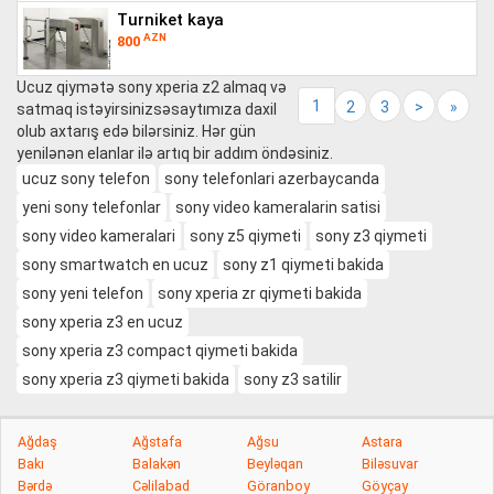
turniket kaya
AZN
800
Ucuz qiymətə sony xperia z2 almaq və
1
2
3
>
»
satmaq istəyirsinizsəsaytımıza daxil
olub axtarış edə bilərsiniz. Hər gün
yenilənən elanlar ilə artıq bir addım öndəsiniz.
ucuz sony telefon
sony telefonlari azerbaycanda
yeni sony telefonlar
sony video kameralarin satisi
sony video kameralari
sony z5 qiymeti
sony z3 qiymeti
sony smartwatch en ucuz
sony z1 qiymeti bakida
sony yeni telefon
sony xperia zr qiymeti bakida
sony xperia z3 en ucuz
sony xperia z3 compact qiymeti bakida
sony xperia z3 qiymeti bakida
sony z3 satilir
Ağdaş
Ağstafa
Ağsu
Astara
Bakı
Balakən
Beyləqan
Biləsuvar
Bərdə
Cəlilabad
Göranboy
Göyçay