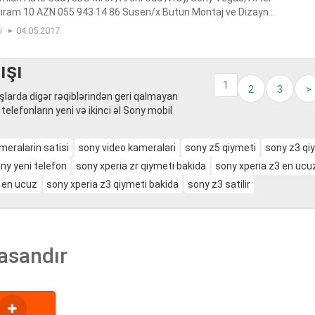
zıram 10 AZN 055 943 14 86 Susen/x Butun Montaj ve Dizayna
, 3DS MAX , Archi Cad ,Vray, Sony Vegas, After Effect yazir...
i
04.05.2017
ışı
1
2
3
>
şlarda digər rəqiblərindən geri qalmayan
 telefonların yeni və ikinci əl Sony mobil
meralarin satisi
sony video kameralari
sony z5 qiymeti
sony z3 qi
ny yeni telefon
sony xperia zr qiymeti bakida
sony xperia z3 en ucu
 en ucuz
sony xperia z3 qiymeti bakida
sony z3 satilir
asandır