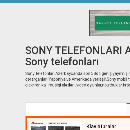
SONY TELEFONLARI A
Sony telefonları
Sony telefonlari Azerbaycanda son 5 ildə geniş yayılmış 
qərargahları Yaponiya və Amerikada yerləşir.Sony mobil t
elektronika , musiqi alətləri ,video oyiunlar,noutbuklar ist
klaviaturalar