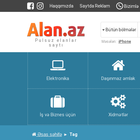
Haqqımızda
Saytda Reklam
Bizimlə 
Bütün bölmələr
Pulsuz elanlar
Məsələn:
iPhone
saytı
Elektronika
Daşınmaz əmlak
İş və Biznes üçün
Xidmətlər
Əsas səhifə
Tag