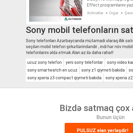
Effect proqramlarını ya
aid proqramlar Auto Cad 
Xidmətlər
Digər
Şəxs
Sony mobil telefonların sat
Sony telefonları Azərbaycanda mütəmadi olaraq illik satı
seçilən mobil telefon şirkətlərindəndir , indi hər növ mobil
telefonlarını əldə etmək Alan.az ilə daha rahat!
ucuz sony telefon
yeni sony telefonlar
sony video ka
sony smartwatch en ucuz
sony z1 qiymeti bakida
so
sony xperia z3 compact qiymeti bakida
sony xperia z2
Bizdə satmaq çox 
Bunun üçün
PULSUZ elan yerləşdir!