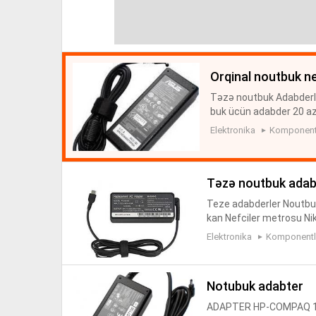
orqinal noutbuk n
Təzə noutbuk Adabderlə
buk ücün adabder 20 az
tisi 65 azn 3 ay qara
Elektronika
Komponentl
HP- 18.5V/3...
təzə noutbuk adab
Teze adabderler Noutbuk
kan Nefciler metrosu Ni
ll teze model 45 azn Le
Elektronika
Komponentlə
T...
notubuk adabter
ADAPTER HP-COMPAQ 18.