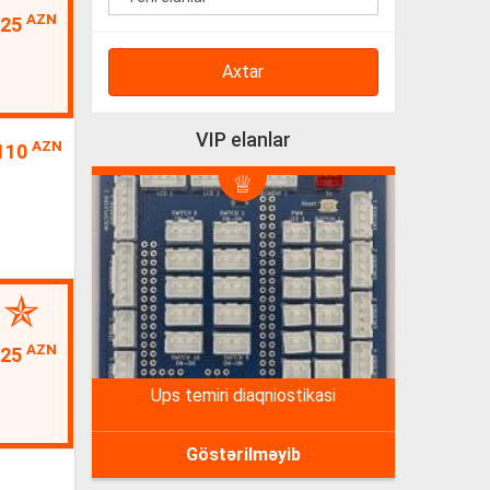
AZN
25
Axtar
VIP elanlar
AZN
110
AZN
25
ups temiri diaqniostikasi
Göstərilməyib