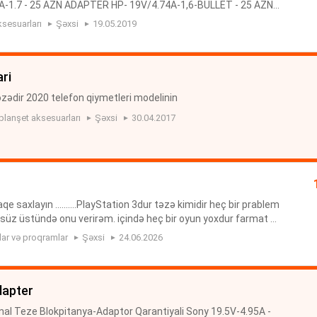
-1.7 - 25 AZN ADAPTER HP- 19V/4.74A-1,6-BULLET - 25 AZN
5.0-PIN - 25 AZN ADAPTER HP- 18.5V/4.9A-5.0-PIN - 25 AZN A
sesuarları
Şəxsi
19.05.2019
ri
zədir 2020 telefon qiymetleri modelinin
planşet aksesuarları
Şəxsi
30.04.2017
qe saxlayın ..........PlayStation 3dur təzə kimidir heç bir prablem
ürsüz üstündə onu verirəm. içində heç bir oyun yoxdur farmat v
təyə uyğun oyun gedib yaza bilər disk alıb oynay...
tlar və proqramlar
Şəxsi
24.06.2026
dapter
l Teze Blokpitanya-Adaptor Qarantiyali Sony 19.5V-4.95A -