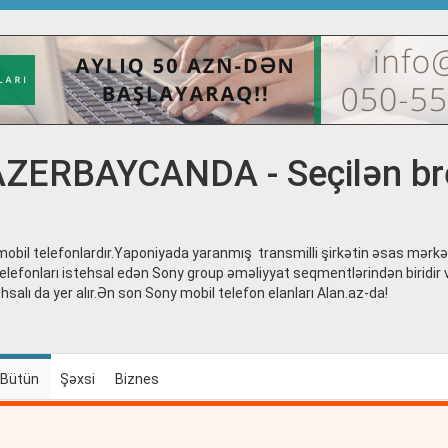
ZERBAYCANDA - Seçilən br
mobil telefonlardır.Yaponiyada yaranmış transmilli şirkətin əsas mərk
elefonları istehsal edən Sony group əməliyyat seqmentlərindən biridir 
ehsalı da yer alır.Ən son Sony mobil telefon elanları Alan.az-da!
Bütün
Şəxsi
Biznes