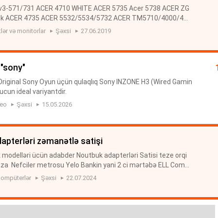
v3-571/731 ACER 4710 WHITE ACER 5735 Acer 5738 ACER ZG
ck ACER 4735 ACER 5532/5534/5732 ACER TM5710/4000/42
00 ACER 751/722 WHITE ACER 751/722 Black ACER TM3260
ər və monitorlar
Şəxsi
27.06.2019
5-531 ACER...
 "sony"
 Original Sony Oyun üçün qulaqlıq Sony INZONE H3 (Wired Gamin
ucun ideal variyantdir.
deo
Şəxsi
15.05.2026
dapterləri zəmanətlə satişi
modelləri ücün adabder Noutbuk adapterləri Satisi teze orqi
aza Nefciler metrosu Yelo Bankin yani 2 ci mərtəbə ELL Comp
 YENİ MODEL adabder 120 azn Asus yeni model adabder -65 a
ompüterlər
Şəxsi
22.07.2024