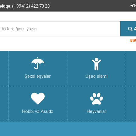
əlaqə:
(+99412) 422 73 28
Büt
Şəxsi əşyalar
Uşaq aləmi
Hobbi və Asudə
Heyvanlar