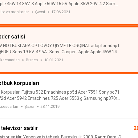
pple 45W 14.85V-3 Apple 60W 16.5V Apple 85W 20V-4.2 Samsu
 19V-4.74 A Samsung 19 V-3.95 A Toshiba 19V-1.58A Toshib
ər və monitorlar
Şəxsi
17.06.2021
der satisi
OV NOTBUKLARA OPTOVOY QIYMETE ORQINAL adaptor adapt
QEDER Sony 19.5V-4.95A -Sony- Casper- Apple Apple 45W 14.8
Apple 85W 20V-4.2 Samsung 19V-3.16 A Samsung 19V-4.74 A
ksesuarları
Biznes
18.01.2021
sh...
notbuk korpusları
 Korpusları Fujitsu 532 Emachines po5d Acer 7551 Sony pc71
K72d Acer 5942 Emachines 725 Acer 5553 g Samsung np370r5
g RC710 Samsung R710 Samsung R425 Asus A7U Samsung R5
sesuarları
Şəxsi
28.11.2019
 televizor satılır
2
zor satılır. Yaponiya istehsalı. Buraxılış ili: 2008. Rəng: Qara. Ə