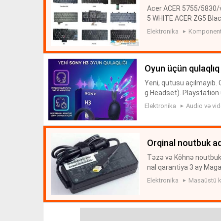
Acer ACER 5755/5830/
5 WHITE ACER ZG5 Bla
00 ACER D255 ACER 31
Elektronika
Komponentl
ACER 1360/1520 ACER V
oyun üçün qulaqlıq
Yeni, qutusu açılmayıb.
g Headset). Playstation 
Elektronika
Audio və vi
orqinal noutbuk a
Təzə və Köhnə noutbuk 
nal qarantiya 3 ay Mag
uyters Lenova Legiyon
Elektronika
Masaüstü k
zn Dell ...