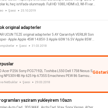
lar ki, heç istifadə olunmayıb. Full HD 1080, HDMI x3, WI-FI var.
odel LCD SCREEN SIZE 52" (132cm), 16:9 TV ...
deo
Şəxsi
25.10.2019
k original adapterler
 UCUN TEZE original adapterler 5 AY QarantiyA VERILIR Son
sper- Apple Apple 45W 14.85V-3 Apple 60W 16.5V Apple 85W 2
16 A Samsung 19V-4.74 A Samsung 19 V-3.95 A Toshiba 19V-
ompüterlər
Şəxsi
31.03.2018
rpuslar
0 Acer P256 Sony PCG7192L Toshiba L550 Dell 1758 Nexus S
Göstəri
g NP530V4B Hp 625 Hp 6735S Emachines PEW 86 Samsun
ova G570 Hp G700 Hp 41515 G Hp Probook 4710 S Compaq 6
 və Netbuklar
Şəxsi
29.03.2018
25 Casper...
programları yaziram yukleyirem 10azn
ları Auto Cad , 3DS MAX , Archi Cad ,Vray, Sony Vegas, After