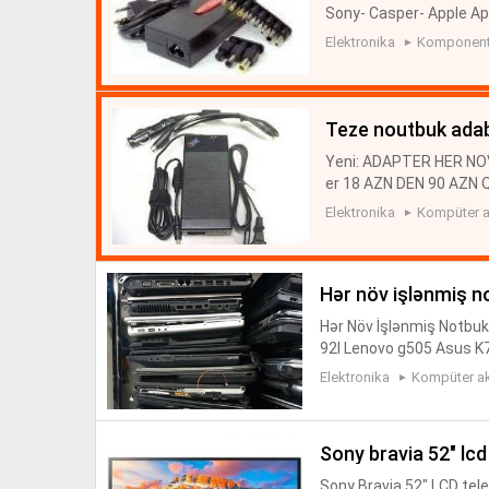
Sony- Casper- Apple A
ng 19V-3.16 A Samsung
Elektronika
Komponentl
a 19V-3.95A Toshi...
teze noutbuk adab
Yeni: ADAPTER HER N
er 18 AZN DEN 90 AZN 
5V-3 Apple 60W 16.5V 
Elektronika
Kompüter a
Samsung 19 V-3.95 A To
hər növ i̇şlənmiş 
Hər Növ İşlənmiş Notbuk
92l Lenovo g505 Asus 
Fujitsu v5545 Samsun
Elektronika
Kompüter ak
25 Acer E5 511 Sam...
sony bravia 52" lcd
Sony Bravia 52" LCD televi