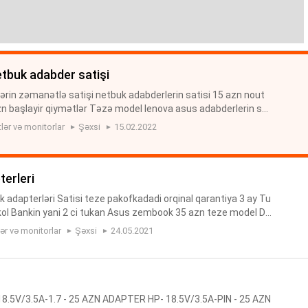
etbuk adabder satişi
rin zəmanətlə satişi netbuk adabderlerin satisi 15 azn nout
n başlayir qiymətlər Təzə model lenova asus adabderlerin sa
ntiya ADAPTER HP-COMPAQ 18.5V/3.5A-1.7 - 25 AZN ADAPTER
ər və monitorlar
Şəxsi
15.02.2022
terleri
 adapterləri Satisi teze pakofkadadi orqinal qarantiya 3 ay Tu
kol Bankin yani 2 ci tukan Asus zembook 35 azn teze model De
nova teze model 50 azn Hp teze modell adapter -45 azn ADAP
r və monitorlar
Şəxsi
24.05.2021
5V/3.5A-1.7 - 25 AZN ADAPTER HP- 18.5V/3.5A-PIN - 25 AZN