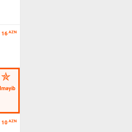
AZN
16
lməyib
AZN
10