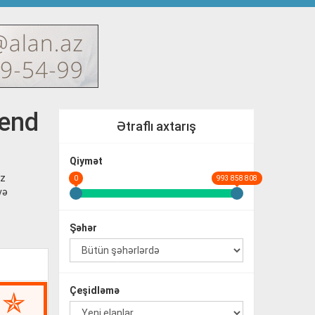
end
Ətraflı axtarış
Qiymət
əz
0
993 858 808
və
Şəhər
Çeşidləmə