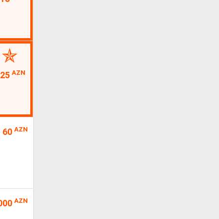
AZN
25
AZN
60
AZN
000