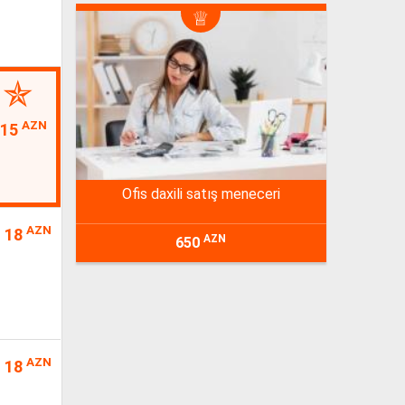
AZN
15
ofis daxili satış meneceri
AZN
18
AZN
650
AZN
18