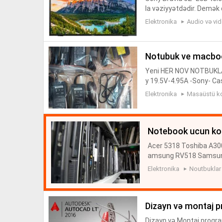
la vəziyyətdədir. Demək o
Ətraflı xüsusiyyətlər: M
Elektronika
Audio və vi
notubuk ve macboo
Yeni HER NOV NOTBUKLAR
y 19.5V-4.95A -Sony- Ca
0V-4.2 Samsung 19V-3.
Elektronika
Masaüstü k
1.58A Toshiba...
notebook ucun ko
Acer 5318 Toshiba A30
amsung RV518 Samsun
g RV515 Mackbook Len
Elektronika
Noutbuklar
10 Emachines KAWFO E7
dizayn və montaj 
Dizayn və Montaj program