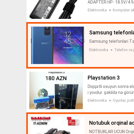
ADAPTER HP- 18.5V/4.9A
ADAPTER HP- 19V/4.74A-
Elektronika
Kompüter ak
DAPTER HP- 19V...
samsung telefonla
Samsung telefonlari Tə
Elektronika
Telefon və 
playstation 3
Diqqətli oxuyun sonra ela
i yoxdur. şəkildə nə gör
ermişəm alan adam özü is
Elektronika
Oyunlar, pul
notubuk orqinal a
NOTBUKLAR UCUN Orqina