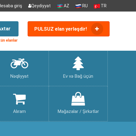
Hesaba giriş
Qeydiyyat
AZ
RU
TR
Axtar
PULSUZ elan yerləşdir!
ün elanlar
Nəqliyyat
Ev və Bağ üçün
Alıram
Mağazalar / Şirkətlər