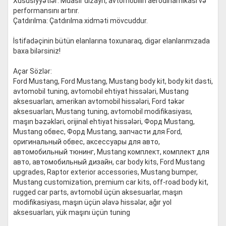
Xüsusiyyətlər: Müasir dizayn, avtomobilin aerodinamikası və
performansını artırır.
Çatdırılma: Çatdırılma xidməti mövcuddur.
İstifadəçinin bütün elanlarına toxunaraq, digər elanlarımızada
baxa bilərsiniz!
Açar Sözlər:
Ford Mustang, Ford Mustang, Mustang body kit, body kit dəsti,
avtomobil tuning, avtomobil ehtiyat hissələri, Mustang
aksesuarları, amerikan avtomobil hissələri, Ford təkər
aksesuarları, Mustang tuning, avtomobil modifikasiyası,
maşın bəzəkləri, orijinal ehtiyat hissələri, Форд Mustang,
Mustang обвес, Форд Mustang, запчасти для Ford,
оригинальный обвес, аксессуары для авто,
автомобильный тюнинг, Mustang комплект, комплект для
авто, автомобильный дизайн, car body kits, Ford Mustang
upgrades, Raptor exterior accessories, Mustang bumper,
Mustang customization, premium car kits, off-road body kit,
rugged car parts, avtomobil üçün aksesuarlar, maşın
modifikasiyası, maşın üçün əlavə hissələr, ağır yol
aksesuarları, yük maşını üçün tuning