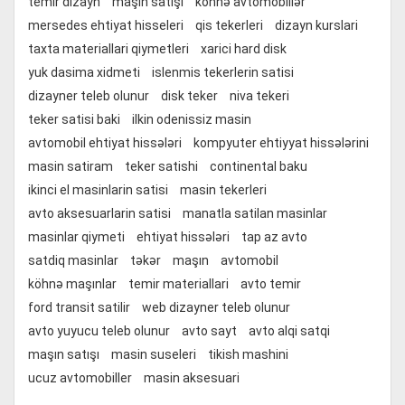
temir dizayn
maşın satışı
köhnə avtomobillər
mersedes ehtiyat hisseleri
qis tekerleri
dizayn kurslari
taxta materiallari qiymetleri
xarici hard disk
yuk dasima xidmeti
islenmis tekerlerin satisi
dizayner teleb olunur
disk teker
niva tekeri
teker satisi baki
ilkin odenissiz masin
avtomobil ehtiyat hissələri
kompyuter ehtiyyat hissələrini
masin satiram
teker satishi
continental baku
ikinci el masinlarin satisi
masin tekerleri
avto aksesuarlarin satisi
manatla satilan masinlar
masinlar qiymeti
ehtiyat hissələri
tap az avto
satdiq masinlar
təkər
maşın
avtomobil
köhnə maşınlar
temir materiallari
avto temir
ford transit satilir
web dizayner teleb olunur
avto yuyucu teleb olunur
avto sayt
avto alqi satqi
maşın satışı
masin suseleri
tikish mashini
ucuz avtomobiller
masin aksesuari