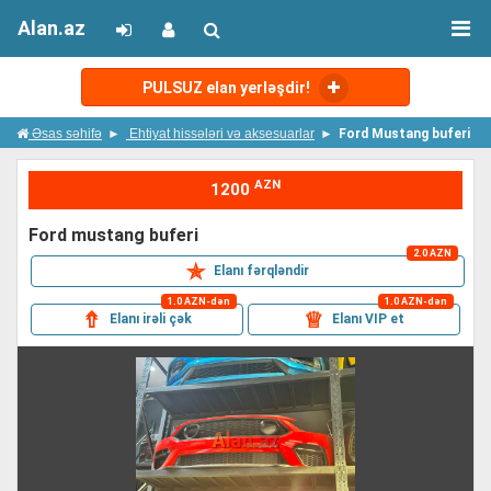
Alan.az
PULSUZ elan yerləşdir!
Əsas səhifə
Ehtiyat hissələri və aksesuarlar
Ford Mustang buferi
AZN
1200
ford mustang buferi
2.0 AZN
✯
Elanı fərqləndir
1.0 AZN-dən
1.0 AZN-dən
⇮
♕
Elanı irəli çək
Elanı VIP et