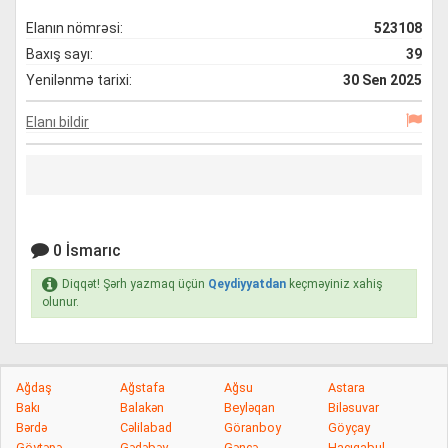
Elanın nömrəsi:
523108
Baxış sayı:
39
Yenilənmə tarixi:
30 Sen 2025
Elanı bildir
0 İsmarıc
Diqqət! Şərh yazmaq üçün
Qeydiyyatdan
keçməyiniz xahiş
olunur.
Ağdaş
Ağstafa
Ağsu
Astara
Bakı
Balakən
Beyləqan
Biləsuvar
Bərdə
Cəlilabad
Göranboy
Göyçay
Göytəpə
Gədəbəy
Gəncə
Hacıqabul