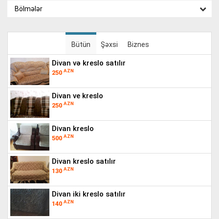
Bölmələr
Bütün
Şəxsi
Biznes
divan və kreslo satılır
AZN
250
divan ve kreslo
AZN
250
di̇van kreslo
AZN
500
divan kreslo satılır
AZN
130
divan iki kreslo satılır
AZN
140