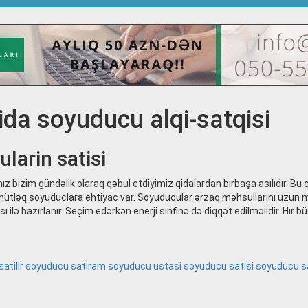
ida soyuducu alqi-satqisi
larin satisi
 bizim gündəlik olaraq qəbul etdiyimiz qidalardan birbaşa asılıdır. Bu q
ə mütləq soyuduclara ehtiyac var. Soyuducular ərzaq məhsullarını uzun
 ilə hazırlanır. Seçim edərkən enerji sinfinə də diqqət edilməlidir. Hır 
atilir
soyuducu satiram
soyuducu ustasi
soyuducu satisi
soyuducu sa