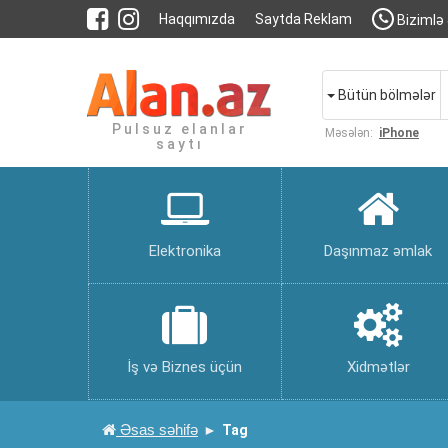
Haqqımızda
Saytda Reklam
Bizimlə 
Bütün bölmələr
Pulsuz elanlar
Məsələn:
iPhone
saytı
Elektronika
Daşınmaz əmlak
İş və Biznes üçün
Xidmətlər
Əsas səhifə
Tag