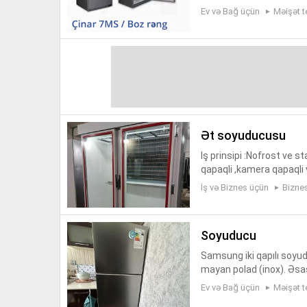
0 AZN. soyuducu qiymetl
Ev və Bağ üçün
Məişət t
ət soyuducusu
Iş prinsipi :Nofrost ve s
qapaqli ,kamera qapaqli v
atlarin süd qatıq mehsu
İş və Biznes üçün
Bizne
soyuducu
Samsung iki qapılı soyud
mayan polad (inox). Əsa
tma - Enerji səmərəliliyi
Ev və Bağ üçün
Məişət t