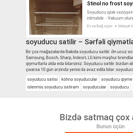
stinol no frost so
Soyuducu işlək vəziyyətdə
irilməlidir. - Vakuum olu
rulmalıdır. Qiymət razılaşm
Ev və Bağ üçün
Məişət t
soyuducu satilir – Sərfəli qiymətl
Bir çox mağazalarda Bakida soyuducu satilir. Ən ucuz soy
Samsung, Bosch, Sharp, İndesit, LG kimi məşhur brendlər
qiymətlərlə əldə edə bilərsiniz. Soyuducu satilir. bizdən
çıxarsa 10 gün ərzində yenisi ilə əvəz edilə bilər. soyuducu
soyuducu satisi
köhnə soyuducular
soyuducu qiymet
islenmis soyuducu satiram
soyuducular
soyuducu
Bizdə satmaq çox 
Bunun üçün