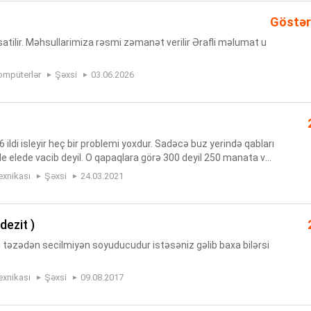
Göstər
atilir. Məhsullarimiza rəsmi zəmanət verilir Ərafli məlumat u
ompüterlər
Şəxsi
03.06.2026
 6 ildi isleyir heç bir problemi yoxdur. Sadəcə buz yerində qabları
de elede vacib deyil. O qapaqlara görə 300 deyil 250 manata ver
masi əladi. Buz vermir no frostdu
exnikası
Şəxsi
24.03.2021
dezit )
təzədən secilmiyən soyuducudur istəsəniz gəlib baxa bilərsi
exnikası
Şəxsi
09.08.2017