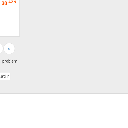
AZN
30
»
sı problem
atilir