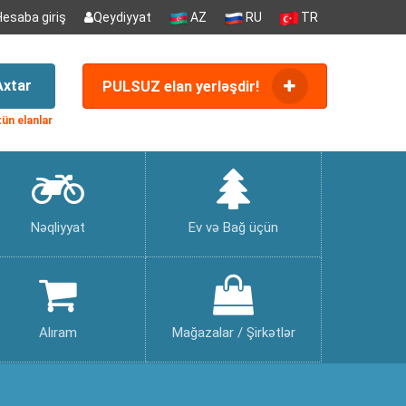
Hesaba giriş
Qeydiyyat
AZ
RU
TR
Axtar
PULSUZ elan yerləşdir!
ün elanlar
Nəqliyyat
Ev və Bağ üçün
Alıram
Mağazalar / Şirkətlər