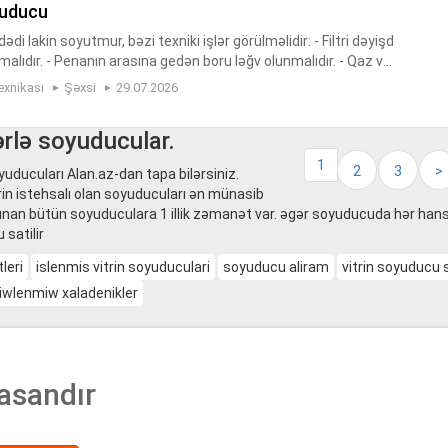
yuducu
di lakin soyutmur, bəzi texniki işlər görülməlidir: - Filtri dəyişd
nmalıdır. - Penanın arasına gedən boru ləğv olunmalıdır. - Qaz vu
a yolu ilədir. Ciddi alıcıya çox sərfəli ...
exnikası
Şəxsi
29.07.2026
ərlə soyuducular.
1
2
3
>
uducuları Alan.az-dan tapa bilərsiniz.
in istehsalı olan soyuducuları ən münasib
 alınan bütün soyuduculara 1 illik zəmanət var. əgər soyuducuda hər han
 satilir
leri
islenmis vitrin soyuduculari
soyuducu aliram
vitrin soyuducu s
iwlenmiw xaladenikler
asandır