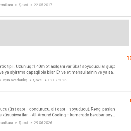
eri
exnikası
Şəxsi
22.05.2017
1
tatik tipli . Uzunluq :1.40m ət asılqanı var Ṣkaf soyuducular şüşə
e ya siyirtmə qapaqli ola bilər. Et ve et mehsullarinin ve ya sal
llarinin soyudulmus vəziyyətdə saxlanmasi üçü...
s üçün avadanlıq
Şəxsi
02.07.2026
ucu (üst qapı – dondurucu, alt qapı – soyuducu). Rəng: paslan
s xüsusiyyətlər: - All-Around Cooling – kamerada bərabər soyu
: A+ (etiket üzərində) - Ümumi həcmi təqribən 250 l (eti...
exnikası
Şəxsi
29.06.2026