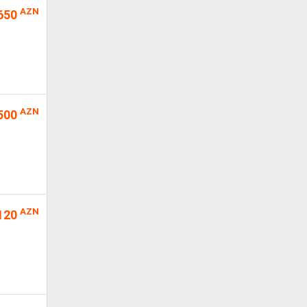
AZN
650
AZN
500
AZN
120