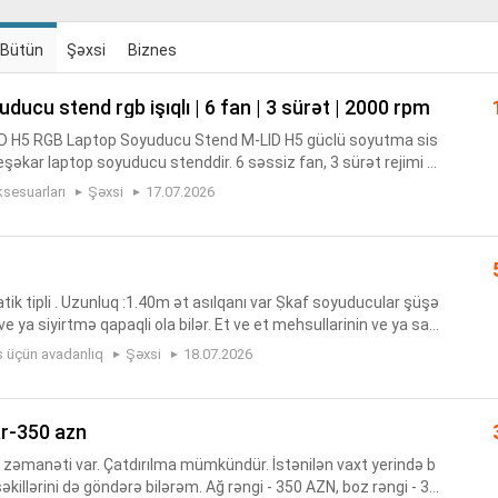
Bütün
Şəxsi
Biznes
uducu stend rgb i̇şıqlı | 6 fan | 3 sürət | 2000 rpm
LID H5 RGB Laptop Soyuducu Stend M-LID H5 güclü soyutma sis
peşəkar laptop soyuducu stenddir. 6 səssiz fan, 3 sürət rejimi v
ində həm gündəlik istifadə, həm də oyun və yüksək perfor...
sesuarları
Şəxsi
17.07.2026
tatik tipli . Uzunluq :1.40m ət asılqanı var Ṣkaf soyuducular şüşə
e ya siyirtmə qapaqli ola bilər. Et ve et mehsullarinin ve ya sal
llarinin soyudulmus vəziyyətdə saxlanmasi üçü...
s üçün avadanlıq
Şəxsi
18.07.2026
ar-350 azn
 il zəmanəti var. Çatdırılma mümkündür. İstənilən vaxt yerində b
 şəkillərini də göndərə bilərəm. Ağ rəngi - 350 AZN, boz rəngi - 36