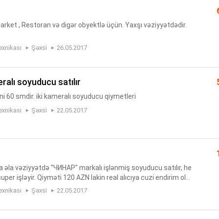
Market , Restoran və digər obyektlə üçün. Yaxşı vəziyyətdədir.
exnikası
Şəxsi
26.05.2017
eralı soyuducu satılır
ni 60 smdir. iki kameralı soyuducu qiymetleri
exnikası
Şəxsi
22.05.2017
 əla vəziyyətdə "ЧИНАР" markalı işlənmiş soyuducu satılır, he
per işləyir. Qiyməti 120 AZN lakin real alıcıya cuzi endirim olu
055-915-95-88 soyuducu qiymetleri
exnikası
Şəxsi
22.05.2017