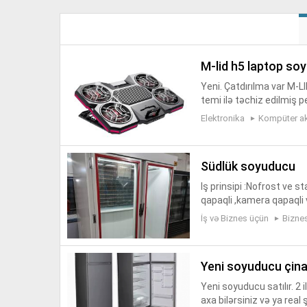
m-lid h5 laptop soy
Yeni. Çatdırılma var M-
temi ilə təchiz edilmiş 
ə RGB işıqlandırma sayəs
Elektronika
Kompüter ak
südlük soyuducu
Iş prinsipi :Nofrost ve s
qapaqli ,kamera qapaqli v
atlarin süd qatıq mehsu
İş və Biznes üçün
Bizne
yeni soyuducu çin
Yeni soyuducu satılır. 2
axa bilərsiniz və ya real