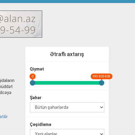
Ətraflı axtarış
Qiymət
0
993 858 808
idaların
 müddət
büdcəyə
Şəhər
tilir
Çeşidləmə