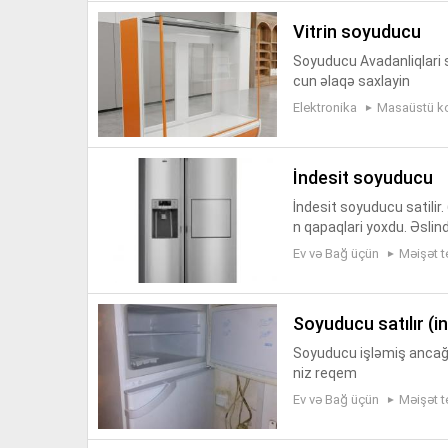
vitrin soyuducu
Soyuducu Avadanliqlari s
cun əlaqə saxlayin
Elektronika
Masaüstü k
i̇ndesit soyuducu
İndesit soyuducu satilir.
n qapaqlari yoxdu. Əslin
ilir. Tam işləkdir. Soyut
Ev və Bağ üçün
Məişət t
soyuducu satılır (in
Soyuducu işləmiş ancağ 
niz reqem
Ev və Bağ üçün
Məişət t