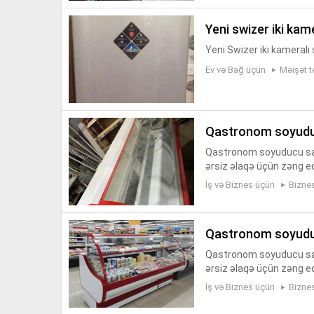
yeni swizer iki kam
Yeni Swizer iki kameralı
Ev və Bağ üçün
Məişət t
qastronom soyud
Qastronom soyuducu satıl
ərsiz əlaqə üçün zəng e
İş və Biznes üçün
Bizne
qastronom soyud
Qastronom soyuducu satıl
ərsiz əlaqə üçün zəng ed
İş və Biznes üçün
Bizne