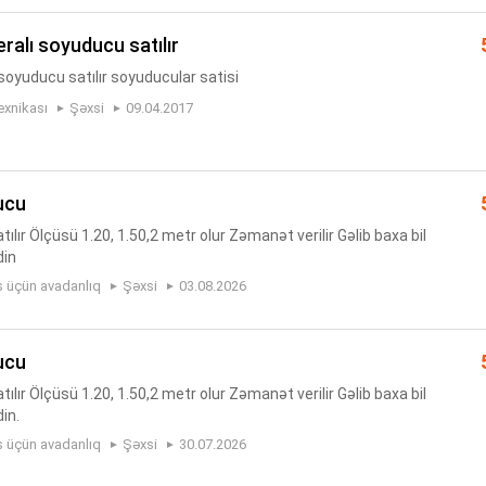
eralı soyuducu satılır
 soyuducu satılır soyuducular satisi
exnikası
Şəxsi
09.04.2017
ucu
ır Ölçüsü 1.20, 1.50,2 metr olur Zəmanət verilir Gəlib baxa bil
din
s üçün avadanlıq
Şəxsi
03.08.2026
ucu
ır Ölçüsü 1.20, 1.50,2 metr olur Zəmanət verilir Gəlib baxa bil
in.
s üçün avadanlıq
Şəxsi
30.07.2026