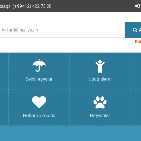
əlaqə:
(+99412) 422 73 28
Büt
Şəxsi əşyalar
Uşaq aləmi
Hobbi və Asudə
Heyvanlar