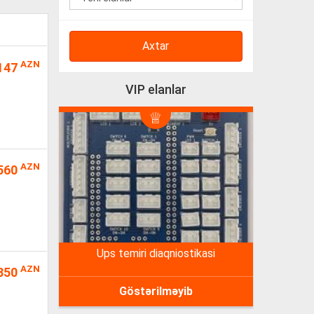
Axtar
AZN
147
VIP elanlar
AZN
560
ups temiri diaqniostikasi
AZN
350
Göstərilməyib