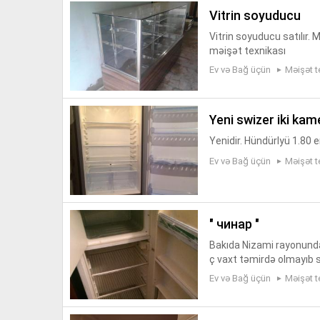
vitrin soyuducu
Vitrin soyuducu satılır. 
məişət texnikası
Ev və Bağ üçün
Məişət t
yeni swizer iki kam
Yenidir. Hündürlyü 1.80 e
Ev və Bağ üçün
Məişət t
" чинар "
Bakıda Nizami rayonunda
ç vaxt təmirdə olmayıb su
nacaq. Əlaqə nömrəsi : 
Ev və Bağ üçün
Məişət t