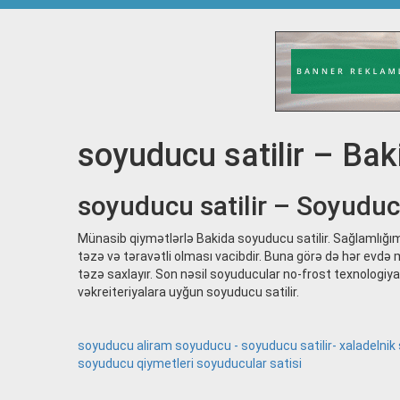
soyuducu satilir – Bak
soyuducu satilir – Soyuducu
Münasib qiymətlərlə Bakida soyuducu satilir. Sağlamlığımız
təzə və təravətli olması vacibdir. Buna görə də hər evd
təzə saxlayır. Son nəsil soyuducular no-frost texnologiyası
vəkreiteriyalara uyğun soyuducu satilir.
soyuducu aliram
soyuducu - soyuducu satilir- xaladelnik s
soyuducu qiymetleri
soyuducular satisi