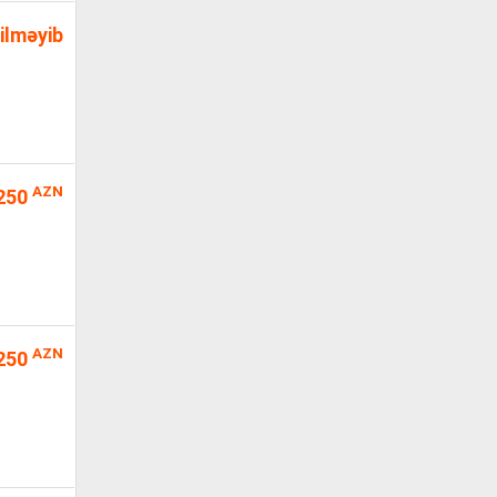
ilməyib
AZN
250
AZN
250