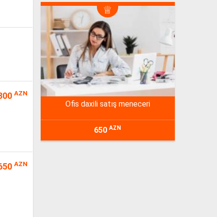
AZN
300
ofis daxili satış meneceri
AZN
650
AZN
650